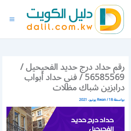
خطي
لى
لمحتوى
رقم حداد درج حديد الفحيحيل /
56585569 / فني حداد أبواب
درابزين شباك مظلات
بواسطة
18 يونيو، 2021
/
Rwan