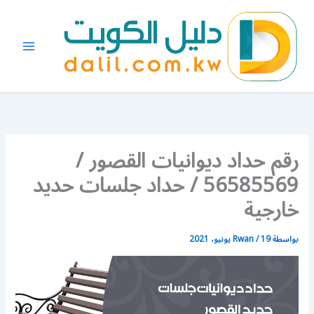
خطي
لى
لمحتوى
رقم حداد ديوانيات القصور /
56585569 / حداد جلسات حديد
خارجية
بواسطة
19 يونيو، 2021
/
Rwan