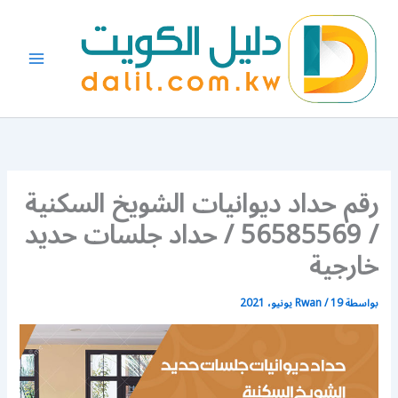
خطي
لى
لمحتوى
رقم حداد ديوانيات الشويخ السكنية
/ 56585569 / حداد جلسات حديد
خارجية
بواسطة
19 يونيو، 2021
/
Rwan