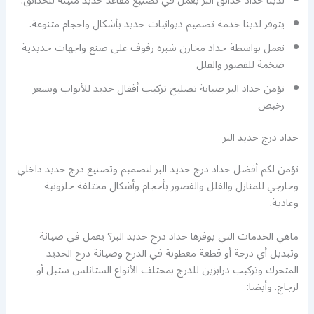
لدينا حداد حدائق البر يعمل في تصنيع مقاعد حديد متينة للحدائق.
يتوفر لدينا خدمة تصميم ديوانيات حديد بأشكال واحجام متنوعة.
نعمل بواسطة حداد مخازن شبره رفوف على صنع واجهات حديدية
ضخمة للقصور والفلل
نؤمن حداد البر صيانة تصليح تركيب أقفال حديد للأبواب وبسعر
رخيص
حداد درج حديد البر
نؤمن لكم أفضل حداد درج حديد البر لتصميم وتصنيع درج حديد داخلي
وخارجي للمنازل والفلل والقصور بأحجام وأشكال مختلفة حلزونية
وعادية.
ماهي الخدمات التي يوفرها حداد درج حديد البر؟ يعمل في صيانة
وتبديل أي درجة أو قطعة معطوبة في الدرج وصيانة درج الحديد
المتحرك وتركيب درابزين للدرج بمختلف الأنواع الستانلس ستيل أو
لزجاج. وأيضا: