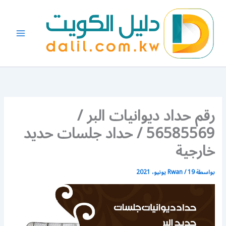
خطي
لى
لمحتوى
رقم حداد ديوانيات البر /
56585569 / حداد جلسات حديد
خارجية
بواسطة
19 يونيو، 2021
/
Rwan