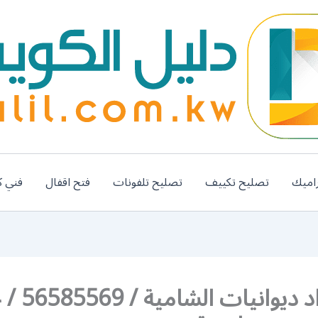
اميك
تصليح تكييف
تصليح تلفونات
فتح اقفال
فني ك
رقم حداد ديواني