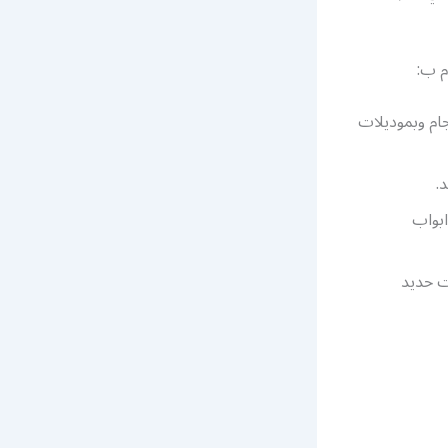
م ب:
ام وبموديلات
.
بواب
ت حديد