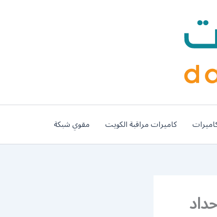
اميرات
كاميرات مراقبة الكويت
مقوي شبكة
ات الشامية / 56585569 / حداد