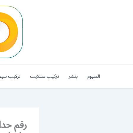
خطي
لى
لمحتوى
المنيوم
بنشر
تركيب ستلايت
تركيب سير