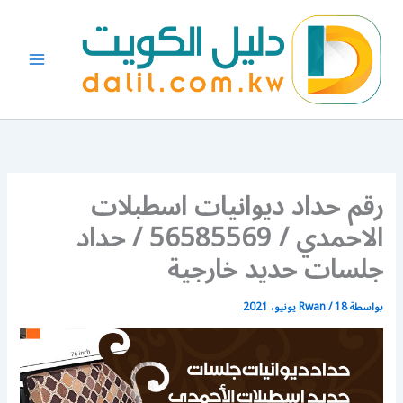
خطي
لى
لمحتوى
رقم حداد ديوانيات اسطبلات
الاحمدي / 56585569 / حداد
جلسات حديد خارجية
بواسطة
18 يونيو، 2021
/
Rwan