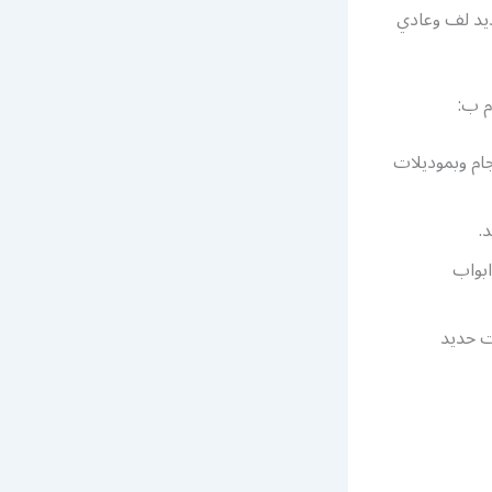
يد لف وعادي
م ب:
ام وبموديلات
.
بواب
ت حديد