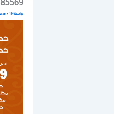
56585569 / حداد جلسات
بواسطة
19 يونيو، 2021
/
wan