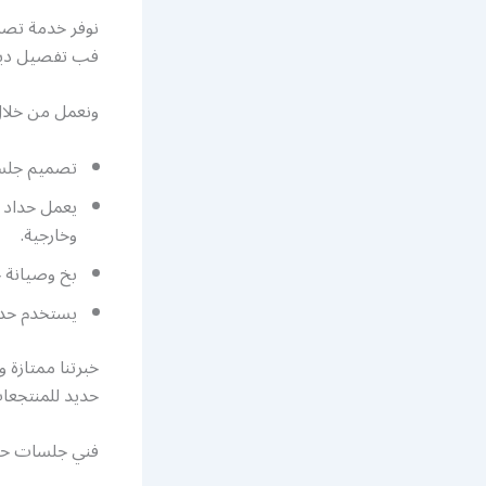
نوفر خدمة تصم
فب تفصيل ديوا
ونعمل من خلال
تصميم جلسا
يعمل حداد 
وخارجية.
بخ وصيانة ج
يستخدم حداد
خبرتنا ممتازة
حديد للمنتجعا
فني جلسات حدي