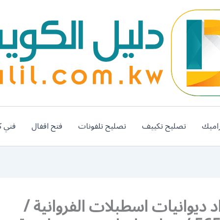
اميك
تصليح تكييف
تصليح تلفونات
فتح اقفال
فني ك
د ديوانيات اسطبلات الفروانية /