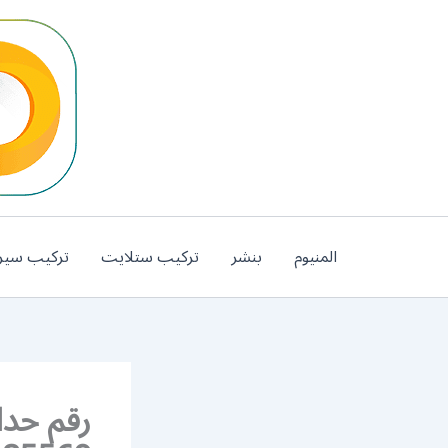
خطي
لى
لمحتوى
المنيوم
بنشر
تركيب ستلايت
تركيب سير
رقم حدا