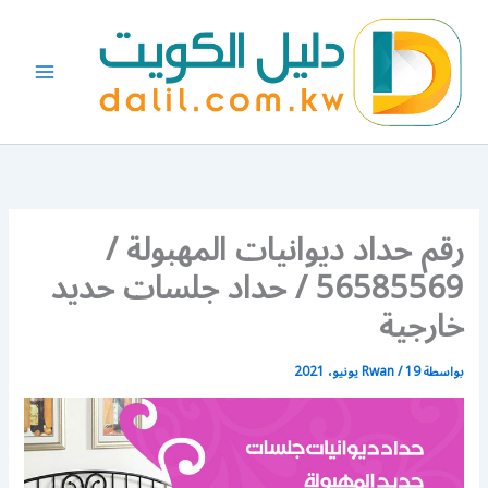
خطي
لى
لمحتوى
رقم حداد ديوانيات المهبولة /
56585569 / حداد جلسات حديد
خارجية
بواسطة
19 يونيو، 2021
/
Rwan