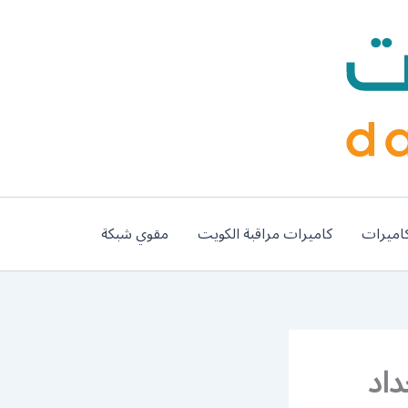
اميرات
كاميرات مراقبة الكويت
مقوي شبكة
سيم / 56585569 / حداد