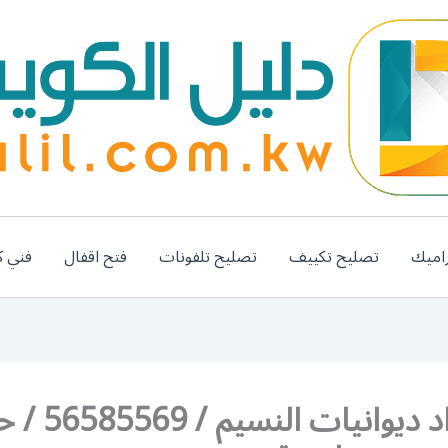
اميك
تصليح تكييف
تصليح تلفونات
فتح اقفال
فني ك
رقم حداد ديوانيات الن