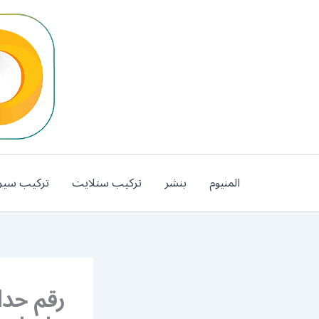
خطي
لى
لمحتوى
المنيوم
بنشر
تركيب ستلايت
تركيب سير