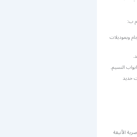
م ب:
ام وبموديلات
.
بواب النسيم.
ت حديد
رية الأنيقة