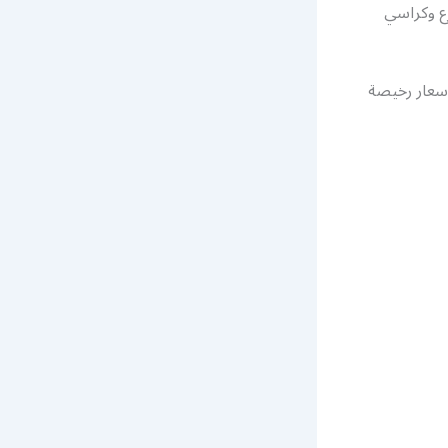
رع وكراسي
 أيام الأسبوع وبأسعار رخيصة