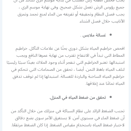
يجب فحص أنظمة رش العشب في بداية موسم الري للتأكد من أن
جميع رؤوس الرش تعمل بشكل صحيح. وفي نهاية موسم الري ،
يجب فصل النظام وتجفيفه أو تفريغه من الماء لمنع تجمد وتمزق
الأنابيب خلال فصل الشتاء.
غسالة ملابس
.
افحص خراطيم المياه بشكل دوري بحثًا عن علامات التآكل. خراطيم
المطاط التي تبدأ في الانتفاخ تقترب من نهاية عمرها النافع ويجب
استبدالها. تعتبر الخراطيم التي تنفجر أثناء وجود الملاك بعيدًا سببًا رئيسيًا
لتلف المياه باهظ الثمن. أيضا ، تحقق من الصمامات التي تتحكم في
خراطيم المياه الساخنة والباردة للغسالة. استبدلها إذا لم توقف تدفق
المياه تمامًا عند إغلاقها.
تحقق من ضغط المياه في المنزل.
تجنب الضغط الزائد على نظام السباكة في منزلك من خلال التأكد من
أن ضغط الماء في مستوى آمن. لا يستغرق الأمر سوى بضع دقائق
لاختبار ضغط المياه باستخدام مقياس الضغط. إذا كان الضغط مرتفعًا.