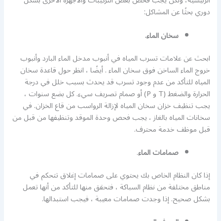
الرئيسية، ولكن يجب فحص بعض التركيبات والأجهزة الأخرى بشكل
دوري بحثًا عن المشاكل:
سخان الماء.
ابحث عن علامات تسرب المياه في أنبوب مدخل الماء البارد وأنبوب
خروج الماء الساخن فوق سخان الماء . أيضًا ، انظر حول قاعدة سخان
المياه للتأكد من عدم وجود تسرب قد يحدث بسبب خلل في درجة
الحرارة والضغط (T و P) أو صمام تصريف سيء. كل بضع سنوات ،
يجب تنظيف خزان سخان المياه لإزالة الرواسب من قاع الخزان. في
سخانات المياه بالغاز ، يجب فحص وحدة الموقد وتنظيفها من قبل من
قبل موظف خدمة محترف.
صمامات الماء
.
إذا كان النظام الخاص بك يحتوي على صمامات إغلاق تتحكم في
مناطق مختلفة من نظام السباكة ، فتحقق منها للتأكد من أنها تعمل
بشكل صحيح. إذا وجدت صمامات معيبة ، فيجب استبدالها.