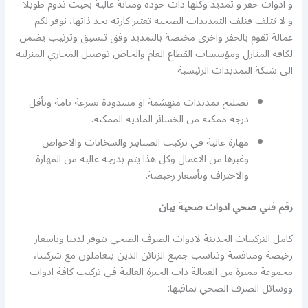
و ادوات حفر و تمديد وكلها ذات جودة ومتانة عالية بحيث تدوم طويلا
و لا تتلف فتلف التمديدات الصحية تعتبر كارثة بحد ذاتها، نوفر لكم
عمالة تقوم بالحفر واخرى مختصة بالتمديد وفق تنسيق وترتيب يضمن
لكافة المنازل ومؤسسات القطاع العام والخاص توصيل المجاري المنزلية
الى شبكة التمديدات الرئيسية
تصليح تمديدات متهشمة او مسدودة بسرعة تامة وبأقل
درجة ممكنة من الخسائر المادية الممكنة.
مهارة عالية في تركيب الصنابير والسخانات والاحواض
وغيرها من الاعمال وكل هذا يتم بدرجة عالية من المهارة
والاحتراف وبأسعار رخيصة.
رقم فني صحي ادوات صحية بيان
كامل التركيبات الحديثة لادوات الصرف الصحي تتوفر لدينا وباسعار
رخيصة ومنافسة وتناسب جميع الزبائن الذين يتعاملون مع شركتنا،
مجموعة مميزة من العمالة ذات الخبرة العالية في تركيب كافة ادوات
ووسائل الصرف الصحي بمافيها: