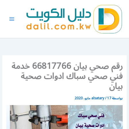
خطي
لى
لمحتوى
رقم صحي بيان 66817766 خدمة
فني صحي سباك ادوات صحية
بيان
بواسطة
17 مايو، 2020
/
alsatary