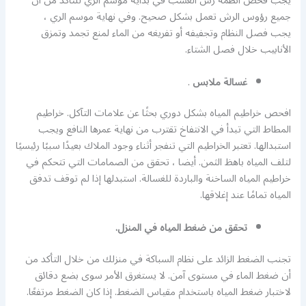
يجب فحص أنظمة رش العشب في بداية موسم الري للتأكد من أن
جميع رؤوس الرش تعمل بشكل صحيح. وفي نهاية موسم الري ،
يجب فصل النظام وتجفيفه أو تفريغه من الماء لمنع تجمد وتمزق
الأنابيب خلال فصل الشتاء.
غسالة ملابس
.
افحص خراطيم المياه بشكل دوري بحثًا عن علامات التآكل. خراطيم
المطاط التي تبدأ في الانتفاخ تقترب من نهاية عمرها النافع ويجب
استبدالها. تعتبر الخراطيم التي تنفجر أثناء وجود الملاك بعيدًا سببًا رئيسيًا
لتلف المياه باهظ الثمن. أيضا ، تحقق من الصمامات التي تتحكم في
خراطيم المياه الساخنة والباردة للغسالة. استبدلها إذا لم توقف تدفق
المياه تمامًا عند إغلاقها.
تحقق من ضغط المياه في المنزل.
تجنب الضغط الزائد على نظام السباكة في منزلك من خلال التأكد من
أن ضغط الماء في مستوى آمن. لا يستغرق الأمر سوى بضع دقائق
لاختبار ضغط المياه باستخدام مقياس الضغط. إذا كان الضغط مرتفعًا.