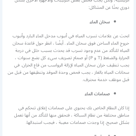
الرئيسية، ولكن يجب فحص بعض التركيبات والأجهزة الأخرى بشكل
دوري بحثًا عن المشاكل:
سخان الماء.
ابحث عن علامات تسرب المياه في أنبوب مدخل الماء البارد وأنبوب
خروج الماء الساخن فوق سخان الماء . أيضًا ، انظر حول قاعدة سخان
المياه للتأكد من عدم وجود تسرب قد يحدث بسبب خلل في درجة
الحرارة والضغط (T و P) أو صمام تصريف سيء. كل بضع سنوات ،
يجب تنظيف خزان سخان المياه لإزالة الرواسب من قاع الخزان. في
سخانات المياه بالغاز ، يجب فحص وحدة الموقد وتنظيفها من قبل من
قبل موظف خدمة محترف.
صمامات الماء
.
إذا كان النظام الخاص بك يحتوي على صمامات إغلاق تتحكم في
مناطق مختلفة من نظام السباكة ، فتحقق منها للتأكد من أنها تعمل
بشكل صحيح. إذا وجدت صمامات معيبة ، فيجب استبدالها.