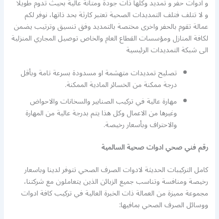
و ادوات حفر و تمديد وكلها ذات جودة ومتانة عالية بحيث تدوم طويلا
و لا تتلف فتلف التمديدات الصحية تعتبر كارثة بحد ذاتها، نوفر لكم
عمالة تقوم بالحفر واخرى مختصة بالتمديد وفق تنسيق وترتيب يضمن
لكافة المنازل ومؤسسات القطاع العام والخاص توصيل المجاري المنزلية
الى شبكة التمديدات الرئيسية
تصليح تمديدات متهشمة او مسدودة بسرعة تامة وبأقل
درجة ممكنة من الخسائر المادية الممكنة.
مهارة عالية في تركيب الصنابير والسخانات والاحواض
وغيرها من الاعمال وكل هذا يتم بدرجة عالية من المهارة
والاحتراف وبأسعار رخيصة.
رقم فني صحي ادوات صحية السالمية
كامل التركيبات الحديثة لادوات الصرف الصحي تتوفر لدينا وباسعار
رخيصة ومنافسة وتناسب جميع الزبائن الذين يتعاملون مع شركتنا،
مجموعة مميزة من العمالة ذات الخبرة العالية في تركيب كافة ادوات
ووسائل الصرف الصحي بمافيها: