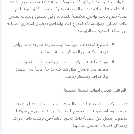
و ادوات حفر و تمديد وكلها ذات جودة ومتانة عالية بحيث تدوم طويلا
و لا تتلف فتلف التمديدات الصحية تعتبر كارثة بحد ذاتها، نوفر لكم
عمالة تقوم بالحفر واخرى مختصة بالتمديد وفق تنسيق وترتيب يضمن
لكافة المنازل ومؤسسات القطاع العام والخاص توصيل المجاري المنزلية
الى شبكة التمديدات الرئيسية
تصليح تمديدات متهشمة او مسدودة بسرعة تامة وبأقل
درجة ممكنة من الخسائر المادية الممكنة.
مهارة عالية في تركيب الصنابير والسخانات والاحواض
وغيرها من الاعمال وكل هذا يتم بدرجة عالية من المهارة
والاحتراف وبأسعار رخيصة.
رقم فني صحي ادوات صحية اشبيلية
كامل التركيبات الحديثة لادوات الصرف الصحي تتوفر لدينا وباسعار
رخيصة ومنافسة وتناسب جميع الزبائن الذين يتعاملون مع شركتنا،
مجموعة مميزة من العمالة ذات الخبرة العالية في تركيب كافة ادوات
ووسائل الصرف الصحي بمافيها: