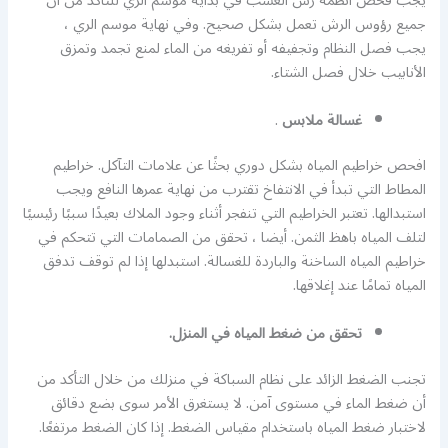
يجب فحص أنظمة رش العشب في بداية موسم الري للتأكد من أن
جميع رؤوس الرش تعمل بشكل صحيح. وفي نهاية موسم الري ،
يجب فصل النظام وتجفيفه أو تفريغه من الماء لمنع تجمد وتمزق
الأنابيب خلال فصل الشتاء.
غسالة ملابس
.
افحص خراطيم المياه بشكل دوري بحثًا عن علامات التآكل. خراطيم
المطاط التي تبدأ في الانتفاخ تقترب من نهاية عمرها النافع ويجب
استبدالها. تعتبر الخراطيم التي تنفجر أثناء وجود الملاك بعيدًا سببًا رئيسيًا
لتلف المياه باهظ الثمن. أيضا ، تحقق من الصمامات التي تتحكم في
خراطيم المياه الساخنة والباردة للغسالة. استبدلها إذا لم توقف تدفق
المياه تمامًا عند إغلاقها.
تحقق من ضغط المياه في المنزل.
تجنب الضغط الزائد على نظام السباكة في منزلك من خلال التأكد من
أن ضغط الماء في مستوى آمن. لا يستغرق الأمر سوى بضع دقائق
لاختبار ضغط المياه باستخدام مقياس الضغط. إذا كان الضغط مرتفعًا.