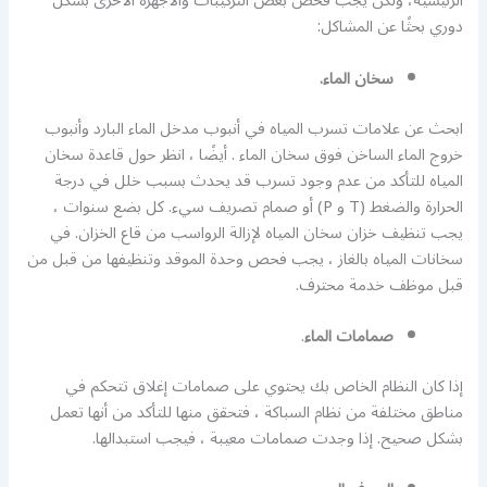
الرئيسية، ولكن يجب فحص بعض التركيبات والأجهزة الأخرى بشكل
دوري بحثًا عن المشاكل:
سخان الماء.
ابحث عن علامات تسرب المياه في أنبوب مدخل الماء البارد وأنبوب
خروج الماء الساخن فوق سخان الماء . أيضًا ، انظر حول قاعدة سخان
المياه للتأكد من عدم وجود تسرب قد يحدث بسبب خلل في درجة
الحرارة والضغط (T و P) أو صمام تصريف سيء. كل بضع سنوات ،
يجب تنظيف خزان سخان المياه لإزالة الرواسب من قاع الخزان. في
سخانات المياه بالغاز ، يجب فحص وحدة الموقد وتنظيفها من قبل من
قبل موظف خدمة محترف.
صمامات الماء
.
إذا كان النظام الخاص بك يحتوي على صمامات إغلاق تتحكم في
مناطق مختلفة من نظام السباكة ، فتحقق منها للتأكد من أنها تعمل
بشكل صحيح. إذا وجدت صمامات معيبة ، فيجب استبدالها.