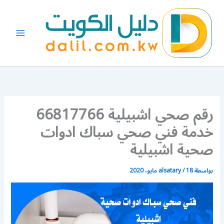
خطي
لى
لمحتوى
رقم صحي اشبيلية 66817766
خدمة فني صحي سباك ادوات
صحية اشبيلية
بواسطة
18 مايو، 2020
/
alsatary