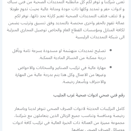
تعنى شركتنا و توفر لكم كل ماتطلبه التمديدات الصحية من فني سباك
و ادوات حفر و تمديد وكلها ذات جودة ومتانة عالية بحيث تدوم طويلا
و لا تتلف فتلف التمديدات الصحية تعتبر كارثة بحد ذاتها، نوفر لكم
عمالة تقوم بالحفر واخرى مختصة بالتمديد وفق تنسيق وترتيب يضمن
لكافة المنازل ومؤسسات القطاع العام والخاص توصيل المجاري المنزلية
الى شبكة التمديدات الرئيسية
تصليح تمديدات متهشمة او مسدودة بسرعة تامة وبأقل
درجة ممكنة من الخسائر المادية الممكنة.
مهارة عالية في تركيب الصنابير والسخانات والاحواض
وغيرها من الاعمال وكل هذا يتم بدرجة عالية من المهارة
والاحتراف وبأسعار رخيصة.
رقم فني صحي ادوات صحية غرب الجليب
كامل التركيبات الحديثة لادوات الصرف الصحي تتوفر لدينا وباسعار
رخيصة ومنافسة وتناسب جميع الزبائن الذين يتعاملون مع شركتنا،
مجموعة مميزة من العمالة ذات الخبرة العالية في تركيب كافة ادوات
ووسائل الصرف الصحي بمافيها: