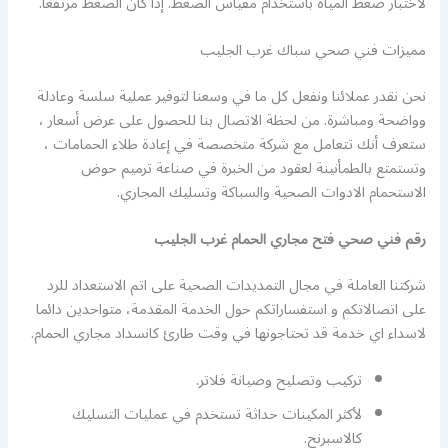
لاختبار ضغط المياه باستخدام مقياس الضغط. إذا كان الضغط مرتفعًا.
مميزات فني صحي سباك غرب الجليب
نحن نقدر عملائنا ونفعل كل ما في وسعنا لتوفير عملية سلسة وعادلة
وواضحة ومباشرة. من لحظة الاتصال بنا للحصول على عرض أسعار ،
ستعرف أنك تتعامل مع شركة متخصصة في إعادة طلاء الحمامات ،
وتستمتع بالطمأنينة لعقود من الخبرة في صناعة ترميم حوض
الاستحمام الادوات الصحية والسباكة وتسليك المجاري.
رقم فني صحي فتح مجاري الحمام غرب الجليب
شركتنا العاملة في مجال التمديدات الصحية على اتم الاستعداد للرد
على اتصالاتكم و استفساراتكم حول الخدمة المقدمة، متواحدين دائما
لاسداء اي خدمة قد تحتاجونها في وقت طارئ كانسداد مجاري الحمام.
تركيب وتصليح وصيانة فلاتر.
لأكثر المكينات حداثة تستخدم في عمليات التسليك
كالاسبرنح.