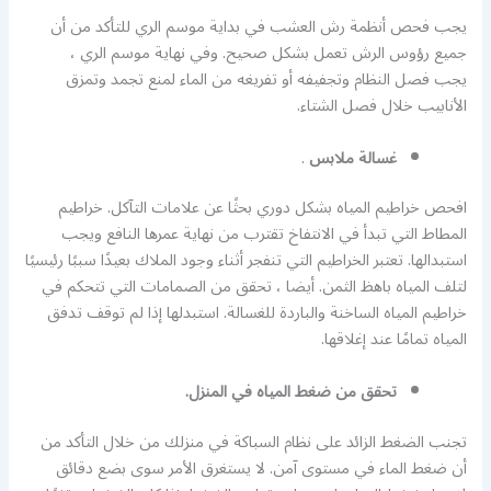
يجب فحص أنظمة رش العشب في بداية موسم الري للتأكد من أن
جميع رؤوس الرش تعمل بشكل صحيح. وفي نهاية موسم الري ،
يجب فصل النظام وتجفيفه أو تفريغه من الماء لمنع تجمد وتمزق
الأنابيب خلال فصل الشتاء.
غسالة ملابس
.
افحص خراطيم المياه بشكل دوري بحثًا عن علامات التآكل. خراطيم
المطاط التي تبدأ في الانتفاخ تقترب من نهاية عمرها النافع ويجب
استبدالها. تعتبر الخراطيم التي تنفجر أثناء وجود الملاك بعيدًا سببًا رئيسيًا
لتلف المياه باهظ الثمن. أيضا ، تحقق من الصمامات التي تتحكم في
خراطيم المياه الساخنة والباردة للغسالة. استبدلها إذا لم توقف تدفق
المياه تمامًا عند إغلاقها.
تحقق من ضغط المياه في المنزل.
تجنب الضغط الزائد على نظام السباكة في منزلك من خلال التأكد من
أن ضغط الماء في مستوى آمن. لا يستغرق الأمر سوى بضع دقائق