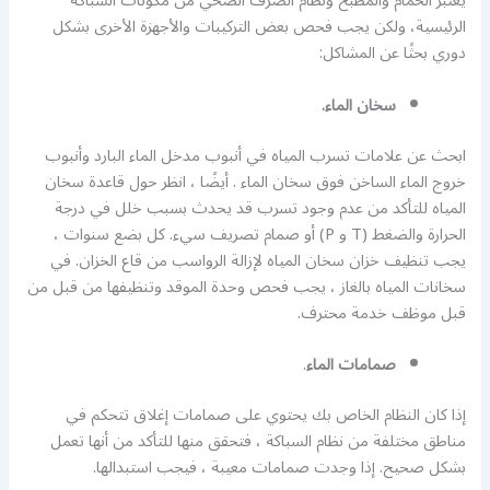
يعتبر الحمام والمطبخ ونظام الصرف الصحي من مكونات السباكة
الرئيسية، ولكن يجب فحص بعض التركيبات والأجهزة الأخرى بشكل
دوري بحثًا عن المشاكل:
سخان الماء.
ابحث عن علامات تسرب المياه في أنبوب مدخل الماء البارد وأنبوب
خروج الماء الساخن فوق سخان الماء . أيضًا ، انظر حول قاعدة سخان
المياه للتأكد من عدم وجود تسرب قد يحدث بسبب خلل في درجة
الحرارة والضغط (T و P) أو صمام تصريف سيء. كل بضع سنوات ،
يجب تنظيف خزان سخان المياه لإزالة الرواسب من قاع الخزان. في
سخانات المياه بالغاز ، يجب فحص وحدة الموقد وتنظيفها من قبل من
قبل موظف خدمة محترف.
صمامات الماء
.
إذا كان النظام الخاص بك يحتوي على صمامات إغلاق تتحكم في
مناطق مختلفة من نظام السباكة ، فتحقق منها للتأكد من أنها تعمل
بشكل صحيح. إذا وجدت صمامات معيبة ، فيجب استبدالها.