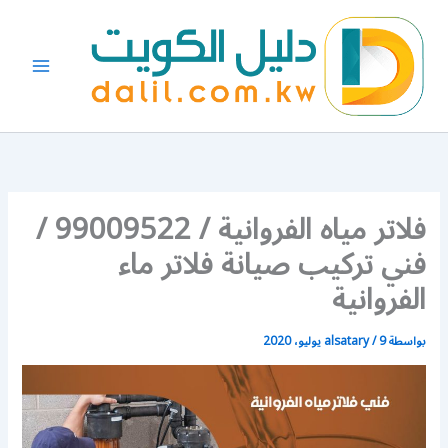
خطي
لى
لمحتوى
فلاتر مياه الفروانية / 99009522 /
فني تركيب صيانة فلاتر ماء
الفروانية
بواسطة
9 يوليو، 2020
/
alsatary