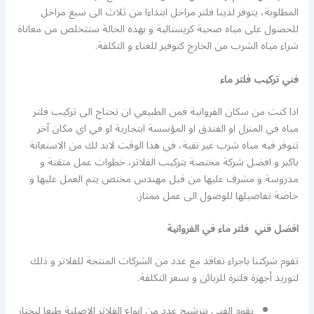
المطلوبة، يتوفر لدينا فلتر مراحل ابتداءا من ثلاث الى سبع مراحل
للحصول على مياه صحية كريستالية و بهذه الحالة ستتخلص من معاناة
شراء مياه الشرب من الخارج كتوفير للعناء و التكلفة.
فني تركيب فلتر ماء
اذا كنت من سكان الفروانية فمن الطبيعي ان تحتاج الى تركيب فلتر
مياه في المنزل او الفندق او المؤسسة ابتجارية او في اي مكان آخر
تتوفر فيه مياه شرب غير نقية، في هذا الوقت لابد لك من الاستعانة
باكبر و افضل شركة مختصة بتركيب الفلاتر، خطوات عمل متقنة و
مدروسة و مشرف عليها من قبل مهندس مختص يتم العمل عليها و
خاصة تفاصيلها للوصول الى عمل ممتاز.
افضل فني فلتر ماء في الفروانية
تقوم شركتنا باجراء تعاقد مع عدد من الشركات المنتجة للفلاتر و ذلك
لتوريد أجهزة فلترة للزبائن و بسعر التكلفة.
يقوم الفني بترشيح عدد من انواع الفلاتر الاصلية طبعا ليختار