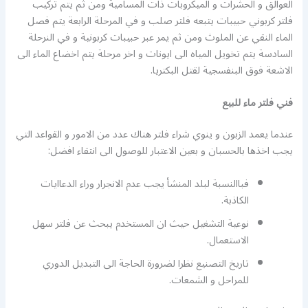
العوالق و الحشرات و الميكروبات ذات المسامية ومن ثم يتم تركيب
فلتر كربوني حبيبات يتبعه فلتر صلب و في المرحلة الرابعة يتم فصل
الماء النقي عن الملوث ومن ثم يمر عبر حبيبات كربونية و في النرحلة
السادسة يتم تخويل المياه الى ايونات و اخر مرحلة يتم اخضاع الماء الى
الاشعة فوق البنفسجية لقتل البكتريا.
فني فلتر ماء للبيع
عندما يعمد الزبون و ينوي شراء فلتر هناك عدد من الامور و القواعد التي
يجب اخذها بالحسبان و بعين الاعتبار للوصول الى انتقاء افضل:
فباالنسبة لبلد المنشأ يجب عدم الانجرار وراء الدعاايات
الكاذبة.
نوعية التشغيل حيث ان المستخدم يبحث عن فلتر سهل
الاستعمال.
تاريخ التصنيع نظرا لضرورة الحاجة الى التبديل الدوري
للمراحل و الشمعات.