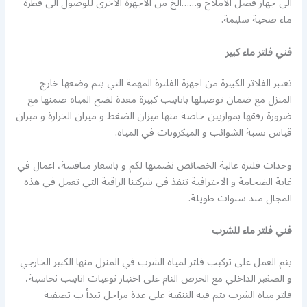
الى جهاز فصل الاملاح و……الخ من الاجهزة الاخرى للوصول الى قطرة
ماء صحية سليمة.
فني فلتر ماء كبير
تعتبر الفلاتر الكبيرة من اجهزة الفلترة المهمة التي يتم وضعها خارج
المنزل مع ضمان توصيلها بانابيب كبيرة معدة لضخ المياه ضمنها مع
ضرورة رفقها بموازيين خاصة منها ميزان الضغط و ميزان الخرارة و ميزان
قياس نسبة الشوائب و الميكروبات في المياه.
وحدات فلترة عالية الخصائص نضمنها لكم و باسعار منافسة، اعمال في
غاية الضخامة و الاحترافية تنفذ في شركتنا الراقية التي تعمل في هذه
المجال منذ سنوات طويلة.
فني فلتر ماء للشرب
يتم العمل على تركيب فلتر لمياه الشرب في المنزل منها الكبير الخارجي
و الصغير الداخلي مع الحرص التام على اختيار نوعيات انابيب نحاسية،
فلتر مياه الشرب يتم فيه التنقية على عدة مراحل تبدأ ب تصفية