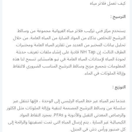
كيف تعمل فلاتر مياه
الترسيح :
يستخدم مركز فني تركيب فلاتر مياه الفروانية مجموعة من وسائط
الترشيح للتخلص بذكاء من المواد الضارة من المياه العامة. من خلال
تحليل بيانات المختبر من العديد من تقارير المياه العامة ومختبرات
الطرف الثالث. إن NH Tap قادرة على إنشاء ملفات تعريف حديثة
لجودة المياه لإمدادات المياه العامة في نيو هامبشاير. تسمح لنا هذه
المعلومات بتجميع مزيج وسائط الترشيح المناسب الضروري لالتقاط
وإزالة الملوثات في الماء.
التوزيع :
عندما تمر المياه عبر خط المياه الرئيسي إلى الوحدة ، فإنها تنتقل عبر
سلسلة من وسائط الترشيح المصممة لتنقية وإزالة الملوثات مثل الكلور
والرصاص المعدني الثقيل والأدوية و PFAs. بمجرد التقاط المواد
الكيميائية غير السارة ، يتم إرسال المياه التي تمت تصفيتها والرائحة إلى
كل صنبور ورأس دش في المنزل.