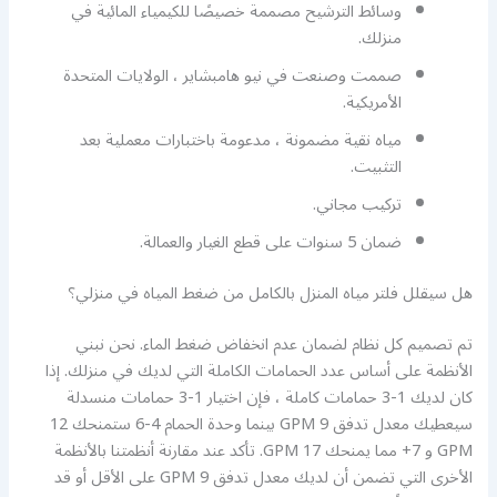
وسائط الترشيح مصممة خصيصًا للكيمياء المائية في
منزلك.
صممت وصنعت في نيو هامبشاير ، الولايات المتحدة
الأمريكية.
مياه نقية مضمونة ، مدعومة باختبارات معملية بعد
التثبيت.
تركيب مجاني.
ضمان 5 سنوات على قطع الغيار والعمالة.
هل سيقلل فلتر مياه المنزل بالكامل من ضغط المياه في منزلي؟
تم تصميم كل نظام لضمان عدم انخفاض ضغط الماء. نحن نبني
الأنظمة على أساس عدد الحمامات الكاملة التي لديك في منزلك. إذا
كان لديك 1-3 حمامات كاملة ، فإن اختيار 1-3 حمامات منسدلة
سيعطيك معدل تدفق 9 GPM بينما وحدة الحمام 4-6 ستمنحك 12
GPM و 7+ مما يمنحك 17 GPM. تأكد عند مقارنة أنظمتنا بالأنظمة
الأخرى التي تضمن أن لديك معدل تدفق GPM 9 على الأقل أو قد