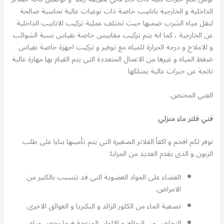
الداخلية و الخارجية بانابيب خاصة ذات نوعيات عالية نحاسية صالحة
لنقل مياه الشرب ضمنها حيث تختلف عملية تركيب الانابيب الداخلية
عن الخارجية ، كما انه يتم تركيب مقاييس خاصة بقياس نسبة الشوائب
و الاملاح و درجة الحرارة للمياه مع توفير و تركيب اجهزة خاصة بقياس
ضغط المياه و غيرها من الاعمال المتعددة التي يتم القيام بها مهارة عالية
ناتجة عن خبرات عالية يمتلكها
الفني المختص.
فني فلتر ماء منزلي
نوفر لكم افخم و اكفأ الفلاتر الصغيرة التي يتم تأمينها بناءا على طلب
الزبون و الذي يقدم العديد من المزايا:
القضاء على المواد العضوية التي قد تتسبب بالكثير من
الامراض.
تصفية الماء من الكلور الزائد و البكتريا و العوالق الاخرى.
التخلص من الروائح و الالوان المزعجة فيما يخص مياه