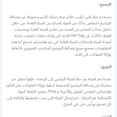
الترسيح :
يستخدم مركز فني تركيب فلاتر مياه مبارك الكبير مجموعة من وسائط
الترشيح للتخلص بذكاء من المواد الضارة من المياه العامة. من خلال
تحليل بيانات المختبر من العديد من تقارير المياه العامة ومختبرات
الطرف الثالث. إن NH Tap قادرة على إنشاء ملفات تعريف حديثة
لجودة المياه لإمدادات المياه العامة في نيو هامبشاير. تسمح لنا هذه
المعلومات بتجميع مزيج وسائط الترشيح المناسب الضروري لالتقاط
وإزالة الملوثات في الماء.
التوزيع :
عندما تمر المياه عبر خط المياه الرئيسي إلى الوحدة ، فإنها تنتقل عبر
سلسلة من وسائط الترشيح المصممة لتنقية وإزالة الملوثات مثل الكلور
والرصاص المعدني الثقيل والأدوية و PFAs. بمجرد التقاط المواد
الكيميائية غير السارة ، يتم إرسال المياه التي تمت تصفيتها والرائحة إلى
كل صنبور ورأس دش في المنزل.
التدوير: