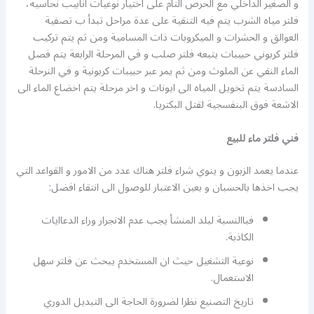
و الصغير الداخلي مع الحرص التام على اختيار نوعيات انابيب نحاسية،
فلتر مياه الشرب يتم فيه التنقية على عدة مراحل تبدأ ب تصفية
العوالق و الحشرات و الميكروبات ذات المسامية ومن ثم يتم تركيب
فلتر كربوني حبيبات يتبعه فلتر صلب و في المرحلة الرابعة يتم فصل
الماء النقي عن الملوث ومن ثم يمر عبر حبيبات كربونية و في النرحلة
السادسة يتم تخويل المياه الى ايونات و اخر مرحلة يتم اخضاع الماء الى
الاشعة فوق البنفسجية لقتل البكتريا.
فني فلتر ماء للبيع
عندما يعمد الزبون و ينوي شراء فلتر هناك عدد من الامور و القواعد التي
يجب اخذها بالحسبان و بعين الاعتبار للوصول الى انتقاء افضل:
فباالنسبة لبلد المنشأ يجب عدم الانجرار وراء الدعاايات
الكاذبة.
نوعية التشغيل حيث ان المستخدم يبحث عن فلتر سهل
الاستعمال.
تاريخ التصنيع نظرا لضرورة الحاجة الى التبديل الدوري