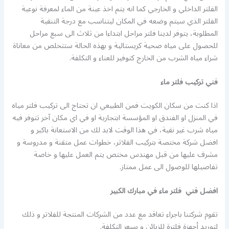
الفلتر الداخلي و الخارجي كما انه يتم اخذ عينة من الماء لمعرفة نوعية
الفلتر الذي سيتم وضعه في المكان ليتناسب مع درجة التنقية
المطلوبة، يتوفر لدينا فلتر مراحل ابتداءا من ثلاث الى سبع مراحل
للحصول على مياه صحية كريستالية و بهذه الحالة ستتخلص من معاناة
شراء مياه الشرب من الخارج كتوفير للعناء و التكلفة.
فني تركيب فلتر ماء
اذا كنت من سكان الكويت فمن الطبيعي ان تحتاج الى تركيب فلتر مياه
في المنزل او الفندق او المؤسسة ابتجارية او في اي مكان آخر تتوفر فيه
مياه شرب غير نقية، في هذا الوقت لابد لك من الاستعانة باكبر و
افضل شركة مختصة بتركيب الفلاتر، خطوات عمل متقنة و مدروسة و
مشرف عليها من قبل مهندس مختص يتم العمل عليها و خاصة
تفاصيلها للوصول الى عمل ممتاز.
افضل فني فلتر ماء في مبارك الكبير
تقوم شركتنا باجراء تعاقد مع عدد من الشركات المنتجة للفلاتر و ذلك
لتوريد أجهزة فلترة للزبائن و بسعر التكلفة.