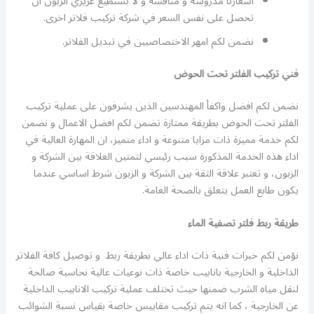
اسعارنا مدروسة و منافسة و لا تستطيع عزيزي الزبون ان
تحصل على نفس السعر في شركة تركيب فلاتر اخرى.
نضمن لكم امهر الاختصاصيين في تبديل الفلاتر.
فني تركيب الفلتر تحت الحوض
نضمن لكم افضل واكفأ المهندسين الذين يشرفون على عملية تركيب
الفلتر تحت الحوض بطريقة ممتازة تضمن لكم افضل الاعمال و نضمن
لكم خدمة مميزة ذات مزايا متنوعة و اداء متميز، ان المهارة العالية في
اداء هذه الخدمة المذكورة سبب رئيسي لتمتين العلاقة بين الشركة و
الزبون، و تعتبر علاقة الثقة بين الشركة و الزبون شرط اساسي عندما
يكون طابع العمل يتعلق بالصحة العامة.
طريقة ربط فلتر تصفية الماء
نؤمن لكم خبرات فنية ذات اداء عالي بطريقة ربط و توصيل كافة الفلاتر
الداخلية و الخارجية بانابيب خاصة ذات نوعيات عالية نحاسية صالحة
لنقل مياه الشرب ضمنها حيث تختلف عملية تركيب الانابيب الداخلية
عن الخارجية ، كما انه يتم تركيب مقاييس خاصة بقياس نسبة الشوائب