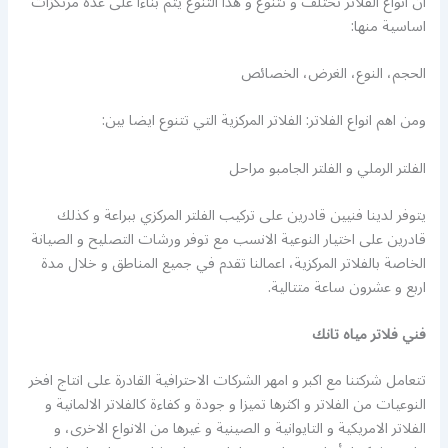
ان انواع الفلاتر تختلف و تتنوع و هذا التنوع يتم بناءا على عدة مرتكزات
اساسية منها:
الحجم، النوع، الغرض، الخصائص
ومن اهم انواع الفلاتر: الفلاتر المركزية التي تتنوع ايضا بين:
الفلتر الرملي و الفلتر الجامبو مراحل
يتوفر لدينا فنيين قادرين على تركيب الفلتر المركزي ببراعة و كذلك
قادرين على اختيار النوعية الانسب مع توفر ورشات التصليح و الصيانة
الخاصة بالفلاتر المركزية، اعمالنا تقدم في جميع المناطق و خلال مدة
اربع و عشرون ساعة متتالية.
فني فلاتر مياه تانك
تتعامل شركتنا مع اكبر و امهر الشركات الاحترافية القادرة على انتاج افخر
النوعيات من الفلاتر و اكثرها تميزا و جودة و كفاءة كالفلاتر الالمانية و
الفلاتر الامريكية و التايوانية و الصينية و غيرها من الانواع الاخرى، و