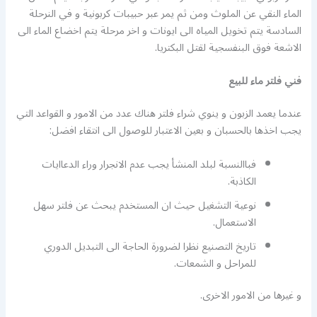
الماء النقي عن الملوث ومن ثم يمر عبر حبيبات كربونية و في النرحلة
السادسة يتم تخويل المياه الى ايونات و اخر مرحلة يتم اخضاع الماء الى
الاشعة فوق البنفسجية لقتل البكتريا.
فني فلتر ماء للبيع
عندما يعمد الزبون و ينوي شراء فلتر هناك عدد من الامور و القواعد التي
يجب اخذها بالحسبان و بعين الاعتبار للوصول الى انتقاء افضل:
فباالنسبة لبلد المنشأ يجب عدم الانجرار وراء الدعاايات
الكاذبة.
نوعية التشغيل حيث ان المستخدم يبحث عن فلتر سهل
الاستعمال.
تاريخ التصنيع نظرا لضرورة الحاجة الى التبديل الدوري
للمراحل و الشمعات.
و غيرها من الامور الاخرى.