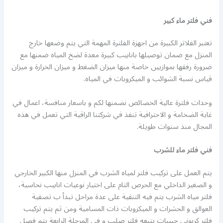
فني فلتر ماء كبير
تعتبر الفلاتر الكبيرة من اجهزة الفلترة المهمة التي يتم وضعها خارج
المنزل مع ضمان توصيلها بانابيب كبيرة معدة لضخ المياه ضمنها مع
ضرورة رفقها بموازيين خاصة منها ميزان الضغط و ميزان الخرارة و ميزان
قياس نسبة الشوائب و الميكروبات في المياه.
وحدات فلترة عالية الخصائص نضمنها لكم و باسعار منافسة، اعمال في
غاية الضخامة و الاحترافية تنفذ في شركتنا الراقية التي تعمل في هذه
المجال منذ سنوات طويلة.
فني فلتر ماء للشرب
يتم العمل على تركيب فلتر لمياه الشرب في المنزل منها الكبير الخارجي
و الصغير الداخلي مع الحرص التام على اختيار نوعيات انابيب نحاسية،
فلتر مياه الشرب يتم فيه التنقية على عدة مراحل تبدأ ب تصفية
العوالق و الحشرات و الميكروبات ذات المسامية ومن ثم يتم تركيب
فلتر كربوني حبيبات يتبعه فلتر صلب و في المرحلة الرابعة يتم فصل