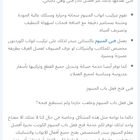
التي نقدمها لذلك عبر أفضل كادر فني وهي كالتالي:
نقوم بتركيب ابواب المنيوم سحابة وجرارة وبسكك عالية الجودة
ومثبته بمسامير دقيقة مع اضافة فتحات لسهولة التنظيف
وتصريف المياه.
يعمل
فني المنيوم
باكستاني بنيدر لذلك على تركيب ابواب اكورديون
مخصص للمكاتب والشركات او غرف الضيوف لفصل الغرف بطريقة
عصرية ومميزة.
كما نوفر أيضا خدمة صيانة وتبديل جميع القطع وتركيبها بأسعار
مدروسة ومناسبة لجميع العملاء
فني فتح قفل باب المنيوم
هل قفل باب المنيوم وعلقت خارجا ولم تستطيع فتحه؟
دائما ما نواجه مثل هذه المشاكل وخاصة في حال كنا لا نملك الا مفتاح
واحد لذلك نوفر لكم خدمة فتح قفل باب المنيوم الكويت بخبرة أفضل
معلم المنيوم بنيدر المتخصص بفتح جميع أقفال الابواب والشبابيك
بحرفية وسرعة عالية ومن دون الحاجة لكسر القفل أو إحداث أي خدش