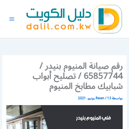
خطي
لى
لمحتوى
رقم صيانة المنيوم بنيدر /
65857744 / تصليح أبواب
شبابيك مطابخ المنيوم
بواسطة
13 يونيو، 2021
/
Rwan