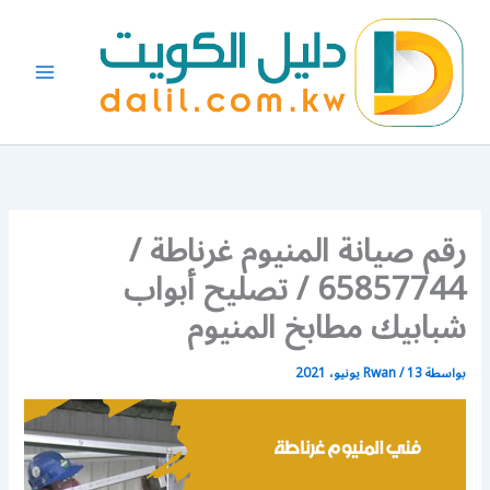
خطي
لى
لمحتوى
رقم صيانة المنيوم غرناطة /
65857744 / تصليح أبواب
شبابيك مطابخ المنيوم
بواسطة
13 يونيو، 2021
/
Rwan