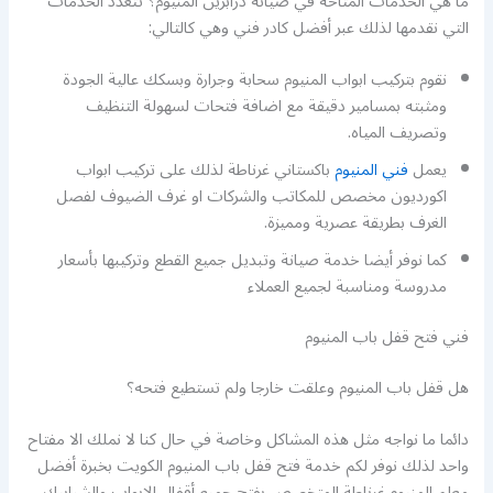
ما هي الخدمات المتاحة في صيانة درابزين المنيوم؟ تتعدد الخدمات
التي نقدمها لذلك عبر أفضل كادر فني وهي كالتالي:
نقوم بتركيب ابواب المنيوم سحابة وجرارة وبسكك عالية الجودة
ومثبته بمسامير دقيقة مع اضافة فتحات لسهولة التنظيف
وتصريف المياه.
يعمل
فني المنيوم
باكستاني غرناطة لذلك على تركيب ابواب
اكورديون مخصص للمكاتب والشركات او غرف الضيوف لفصل
الغرف بطريقة عصرية ومميزة.
كما نوفر أيضا خدمة صيانة وتبديل جميع القطع وتركيبها بأسعار
مدروسة ومناسبة لجميع العملاء
فني فتح قفل باب المنيوم
هل قفل باب المنيوم وعلقت خارجا ولم تستطيع فتحه؟
دائما ما نواجه مثل هذه المشاكل وخاصة في حال كنا لا نملك الا مفتاح
واحد لذلك نوفر لكم خدمة فتح قفل باب المنيوم الكويت بخبرة أفضل
معلم المنيوم غرناطة المتخصص بفتح جميع أقفال الابواب والشبابيك