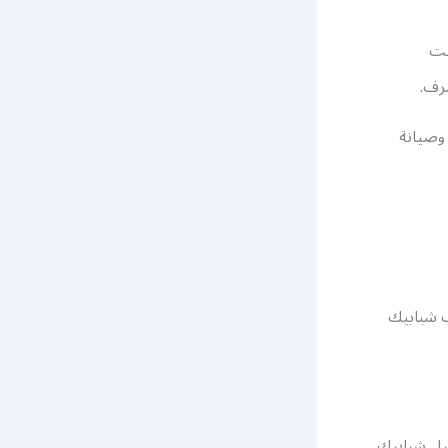
يت
رف.
وصيانة
ب شبابيك
صيل شبابيك