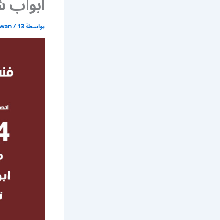
أبواب ش
بواسطة
13 يونيو، 2021
/
wan