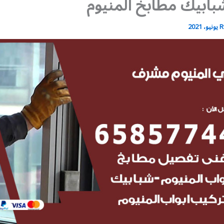
بابيك مطابخ المنيوم
R