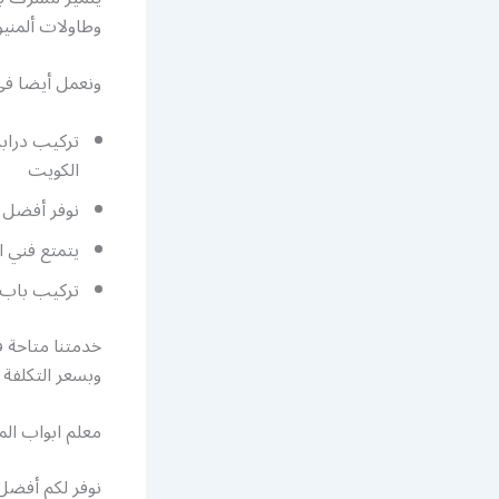
وطاولات ألمنيو
ونعمل أيضا في
تركيب درابز
الكويت
نوفر أفضل ن
يتمتع فني ا
تركيب باب ا
خدمتنا متاحة 
وبسعر التكلفة ك
معلم ابواب ال
نوفر لكم أفضل 