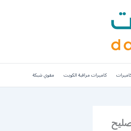
اميرات
كاميرات مراقبة الكويت
مقوي شبكة
 مشرف / 65857744 / تصليح