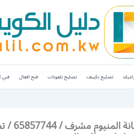
اميك
تصليح تكييف
تصليح تلفونات
فتح اقفال
فني ك
رقم صيانة المنيوم