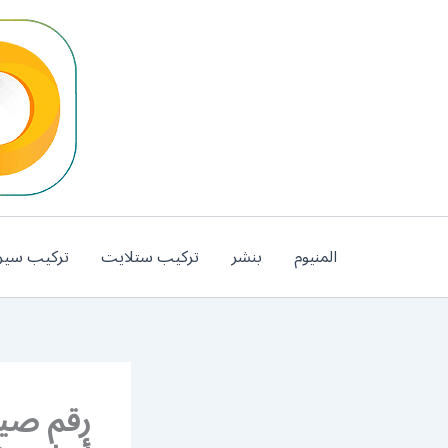
خطي
لى
لمحتوى
المنيوم
بنشر
تركيب ستلايت
تركيب سير