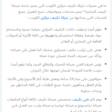
ما هي مميزات شركة تكييف مركزي الكويت التي يتميز خدمة صيانة
تكييف الشامية؟ تتميز بخدمات ومواصفات تتيح للعميل جميع
الخدمات التي يحتاجها من
شركة تكييف مركزي
الكويت :
نقوم أيضا بتنظيف دكتات التكييف المركزي بحرفية مميزة وباستخدام
مواد طبيعية وفعالة لتخليصكم وتطهيرها من كافة الأتربة أو الشوائب
العالقة في المجاري أو الفلاتر.
نعمل على تركيب مكيف صحراوي متحرك كما نعمل على صيانته
وتأكد من تصريف المياه لضمان جودة عمله
يؤمن فريقنا الغني صيانة المحرك والرقائق المبرد وكما يقوم أيضا
بتزيت قاعدة المروحة لضمان ليونتها خلال الدوران.
متوافرون على مدار 24 ساعة ونعمل طيلة أيام الأسبوع وفي الأعياد
وأيام العطل وجاهزون لتلبية جميع الطلبات في كافة المناطق عبر
ورشات مناوبة.
نوفر لكم
فني تكييف
متخصص صيانة تكييف لكافة أنواع المكيفات
صيانة سامسونج و صيانة توشيبا و صيانة وايت بيد افضل فني
صيانة تكييف الشامية