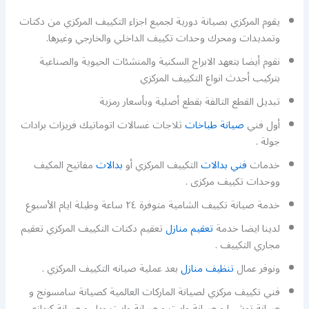
يقوم المركزي بصيانة دورية لجميع اجزاء التكييف المركزي من دكتات
وتمديدات ومحرك وحدات تكييف الداخلي والخارجي وغيرها.
نقوم أيضا بتعهد الابراج السكنية والمنشئات الحيوية والصناعية
بتركيب أحدث انواع التكييف المركزي
تبديل القطع التالفة بقطع أصلية وبأسعار رمزية
أول فني
صيانة طباخات
ثلاجات غسالات اتوماتيك فريزات برادات
جولة .
خدمات
فني بدالات
التكييف المركزي أو
بدالات
مفاتيح المكيف
ووحدات تكييف مركزى .
خدمة صيانة تكييف الشامية متوفرة ٢٤ ساعة وطيلة ايام الأسبوع
لدينا ايضا خدمة
تعقيم منازل
تعقيم دكتات التكييف المركزي تعقيم
مجاري التكييف .
ونوفر عمال
تنظيف منازل
بعد عملية صيانه التكييف المركزي .
فني تكييف مركزي لصيانة الماركات العالمية كصيانة سامسونج و
صيانة توشيبا و صيانة وايت و صيانة وايت ويل و صيانة كريازي