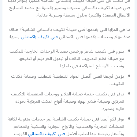
هل تبحث عن فني صيانة تكييف باكستاني الشامية متميز؟ يتوافر لدينا
فني صيانة تكييف باكستاني محترف ومتميز بالخبرة مع خدمة التصليح
الأعطال المعقدة والكبيرة بحلول بسيطة وبسرعة مثالية.
ما هي المزايا التي يقدمها فني صيانة تكييف باكستاني الشامية؟ هناك
عدة مهام وخدمات يقدمها فني باكستاني
فني تكييف باكستاني
ومنها:
يقوم فني تكييف شاطر ورخيص بصيانة الوحدات الخارجية للمكيف
مع صيانة نظام التصريف التالف أو تبديل الخراطيم أو تنظيفها
وسحب الأوساخ المتراكمة في داخلها.
يؤمن فريقنا الفني أفضل المواد التنظيفية لتنظيف وصيانة دكتات
التكييف.
يوفر فني تكييف خدمة صيانة الفلاتر ووحدات المنفصلة للتكييف
المركزي وصيانة فلاتر الهواء وصيانة ألواح الدكت المركزية بجودة
عالية ومميزة.
نوفر لكم أيضا فني صيانة تكييف الشامية عبر خدمات متنوعة لكافة
المنشآت التجارية والصناعية والابراج التجارية والسكنية والمطاعم
وبأسعار رخيصة جدا لطلب أفضل
فني تكييف باكستاني
الكويت