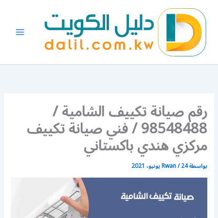
خطي
لى
لمحتوى
رقم صيانة تكييف الشامية /
98548488 / فني صيانة تكييف
مركزي هندي باكستاني
بواسطة
24 يونيو، 2021
/
Rwan