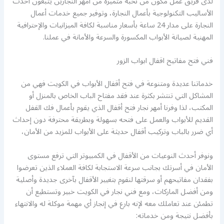
لدى فريق عمل مكون من نخبة متميزة من أمهر النجارين يتبعون أحدث
الأساليب التكنولوجية بأعمال النجارة، وتوفير جميع خدمات أعمال
النجارة على مدار 24 ساعة بأسعار مناسبة لكافة الميزانيات والإحترافية
المهنية لصيانة الأبواب المكسورة والسرعة والأمانة في عملنا.
فني فتح مفاتيح اقفال ابواب الزور
خدماتنا عديدة ومتنوعة في فتح أقفال الأبواب في الكويت فهي من
المشاكل التي تنتشر بكثرة عند فقد مفتاح الباب الخاص بالمنزل أو
المكتب، لذا وفرنا أمهر نجار فتح أقفال الذي يقوم بأعمال فك القفل
القديم للأبواب والعمل على فتحه بسهولة وبطريقة محترفة دون إحداث
أي ضرر بالباب وتركيب أقفال حديثة على الأبواب للمزيد من الأمان،
ونوفر أحدث النوعيات من الأقفال في الكمبيوتر التي ترفع مستوى
الأمان في أسرتك بجانب سرعة الاستجابة لكافة العملاء الذين تعرضوا
بفقدان مفاتيحهم أو سرقتها لنقوم بتغيير الأقفال بآخرى جديدة وأصلية
ومن أفضل الماركات، ومع فني نجار في الكويت خبير وتستطيع أن
تطمئن عند تعاملك معه لإنه بارع في إنجاز أي مهمة موكلة له والانتهاء
بأفضل نتيجة ومن خدماته: