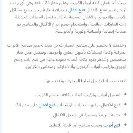
حيث أننا نغطي كافة أرجاء الكويت وعلى مدار 24 ساعة وفي أي وقت
تريد ونتميز بفتح الأقفال
فتح اقفال
باحترافية عالية وحل جميع مشاكل
الأبواب والتجوري والأقفال المغلقة باحكام بأفضل المعدات الحديثة
ذات الماركات العالمية، واستخدام جميع أنواع الأقفال والمفاتيح ذو
صناعة إيطالية وأسبانية وكورية وأندنوسية،
وخدمتنا لا تختصر على مفاتيح السيارات بل تمتد لجميع مفاتيح الأبواب
المنزلية وكافة المنشآت بأسهل الطرق وأجودها، وبفضل عمل نجار
متخصص وشاطر يقوم بكافة أعماله بجودة عالية في فتح باب وفتح
تجوري وتركيب أبواب أكرديون وأثاث ايكيا وميداس بالكرتون.
تتعدد خدماتنا بفضل نجارنا المحترف وتعدد منها :
تفصيل أبواب وتركيب كبتات بكافة مناطق الكويت.
فتح الأقفال بوفيهات بارات بارتشانات
فتح اقفال
على مدار 24.
خدمة سريعة ومتميزة في تبديل الأقفال.
فتح أبواب
وصب مفاتيح غير قابلة للتقليد.