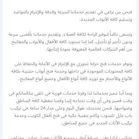
فنحن من نراعي في تقديم خدماتنا السرعة والدقة والإلتزام بالمواعيد
وتسليم كافة الأبواب الجديدة،
ونسعى دائماً لتوفير الراحة لكافة العملاء، وتقديم خدماتنا بأقصى سرعة
ودون تأخير أو تأجيل، كما إننا نستورد كافة الأقفال والأبواب والمفاتيح
من أهم الشركات العالمية المعروفة بجودة إنتاجها،
ونوفر خدمات فتح خزانة تجوري مع الإلتزام في الأمانة والحفاظ على
كافة المحتويات الموجودة في داخلها وخدمة فتح أبواب خشبية بكافة
الأنواع والأحجام مع توريد كافة أنواع الأقفال وجميع أنواع المفاتيح،
وبما أننا نتميز بخدماتنا لذا وفرنا خدمات فورية في تلقي مكالماتكم في
وقت قصير وفي أي وقت تحتاجه إلينا وقمنا بتغطية كافة المناطق
وضواحيها، فنحن بخدمتك طوال اليوم وعلى مدار 24 ساعة في تركيب
باب عازل للصوت وكاتم بتقنية عالية في فتح أقفال الكويت وخدمة
تركيب الأثاث الجديد في جميع المناطق،
وتركيب ايكيا وفني صيانة أبواب وجميع الأثاث بفضل نجارين مختلفين