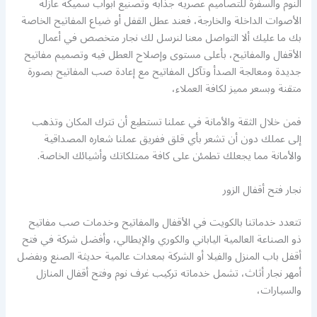
النوم والسفرة للتصاميم عصرية جذابة وتصنيع أبواب سميكة عازلة
الأصوات الداخلة والخارجة، فعند عطل القفل أو ضياع المفاتيح الخاصة
بك ما عليك ألا التواصل معنا لنرسل لك نجار متخصص في أعمال
الأقفال والمفاتيح، بأعلى مستوى وإصلاح العطل فيه وتصميم مفاتيح
جديدة ومعالجة الصدأ وتآكل المفاتيح مع إعادة صب المفاتيح بصورة
متقنة وبسعر مميز لكافة العملاء،
فمن خلال الثقة والأمانة في عملنا تستطيع أن تترك المكان وتذهب
إلى عملك دون أن تشعر بأي قلق ففريق عملنا شعاره المصداقية
والأمانة مما يجعلك تطمئن على كافة ممتلكاتك وأشيائك الخاصة.
نجار فتح أقفال الزور
تتعدد خدماتنا بالكويت في الأقفال والمفاتيح وخدمات صب مفاتيح
ذو الصناعة العالمية الياباني والكوري والإيطالي، وأفضل شركة في فتح
أقفل باب المنزل والفيلا أو الشركة بمعدات عالمية حديثة الصنع وبفضل
أمهر نجار أثاث، تشمل خدماته تركيب غرف نوم وفتح أقفال المنازل
والسيارات،