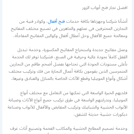
افضل نجار فتح أبواب الزور
أنشأنا شركتنا وجهزناها بكافة خدمات
فتح أقفال
، وكوادر فنية من
النجارين المحترفين في عملهم والماهرين في تصنيع مختلف المفاتيح
ومعالجة جميع الأقفال وحل أعطال أقفال وكوالين المفاتيح المفاجأة،
وعمل مفاتيح جديدة واستخراج المفاتيح المكسورة، وخدمة تبديل
القفل كاملاً بجودة عالية وحرفية في الصنع، فشركتنا توفر لك الخدمة
بأعلى مستويات الجودة التي تحتاجها بفضل أضخم طاقم من النجارين
المتمرسين الذين يقومون بكافة أعمال النجارة من فك وتركيب مختلف
أشكال وأنواع الموبيليا وقطع الأثاث الخاصة بالمنازل والفنادق وغيرها،
فلديهم الخبرة الواسعة التي تمكنها من التعامل مع مختلف أنواع
الموبيليا، وبدرايتهم الواسعة في طرق تركيب جميع أنواع الأثاث وصيانة
الأبواب الخشبية والشبابيك وتركيب المقابض والأقفال للأبواب وصناعة
ديكورات خشبية حديثة للشقق،
وخدمة تصميم المطابخ الخشبية والمكاتب الفخمة وتصنيع أثاث غرف