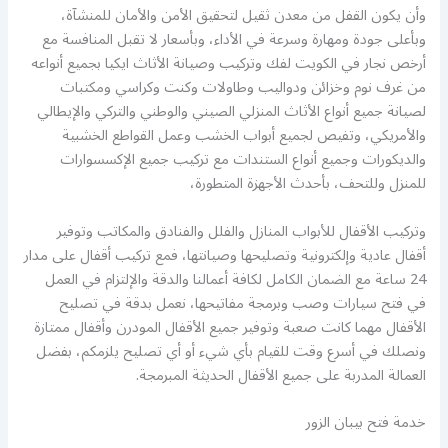
وأن يكون القفل من معدن ثقيل لتحقيق الأمن والأمان للمنشآة،
وبأعلى جودة ومهارة وسرعة في الأداء، وبأسعار لا تقبل المنافسة مع
أرخص نجار في الكويت لفك وتركيب وصيانة الأثاث ايكيا بجميع أنواعه
من غرف نوم وخزائن ودواليب وطاولات وكنت وكراسي ومكتبات
لصيانة جميع أنواع الأثاث المنزلي الصيني والوطني والتركي والإيطالي
والأمريكي، وتفيص لجميع أبواب الخشب وعمل القواطع الخشبية
والديكورات وجميع أنواع الستندات مع تركيب جميع الإكسسوارات
للمنزل وللتحف، بأحدث الأجهزة المتطورة،
وتركيب الأقفال للأبواب المنازل والفلل والفنادق والمكاتب وتوفير
أقفال عادية وإلكترونية وتصليحها وصيانتها، فمع تركيب أقفال على مدار
24 ساعة مع الضمان الكامل لكافة أعمالنا والدقة والإلتزام في العمل
في فتح سيارات وصب وبرمجة مفاتيحها، نعمل بدقة في تصليح
الأقفال مهما كانت صعبة وتوفير جميع الأقفال المودرن وأقفال ممتازة
ونصلك في أسرع وقت للقيام بأي شيء أو أي تصليح يلزمكم، بفضل
العمالة المدربة على جميع الأقفال الحديثة المبرمجة.
خدمة فتح بيبان الزور