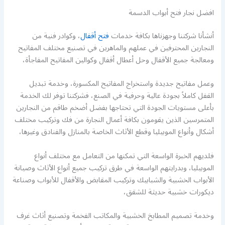
افضل نجار فتح أبواب الدسمة
أنشأنا شركتنا وجهزناها بكافة خدمات
فتح أقفال
، وكوادر فنية من
النجارين المحترفين في عملهم والماهرين في تصنيع مختلف المفاتيح
ومعالجة جميع الأقفال وحل أعطال أقفال وكوالين المفاتيح المفاجأة،
وعمل مفاتيح جديدة واستخراج المفاتيح المكسورة، وخدمة تبديل
القفل كاملاً بجودة عالية وحرفية في الصنع، فشركتنا توفر لك الخدمة
بأعلى مستويات الجودة التي تحتاجها بفضل أضخم طاقم من النجارين
المتمرسين الذين يقومون بكافة أعمال النجارة من فك وتركيب مختلف
أشكال وأنواع الموبيليا وقطع الأثاث الخاصة بالمنازل والفنادق وغيرها،
فلديهم الخبرة الواسعة التي تمكنها من التعامل مع مختلف أنواع
الموبيليا، وبدرايتهم الواسعة في طرق تركيب جميع أنواع الأثاث وصيانة
الأبواب الخشبية والشبابيك وتركيب المقابض والأقفال للأبواب وصناعة
ديكورات خشبية حديثة للشقق،
وخدمة تصميم المطابخ الخشبية والمكاتب الفخمة وتصنيع أثاث غرف