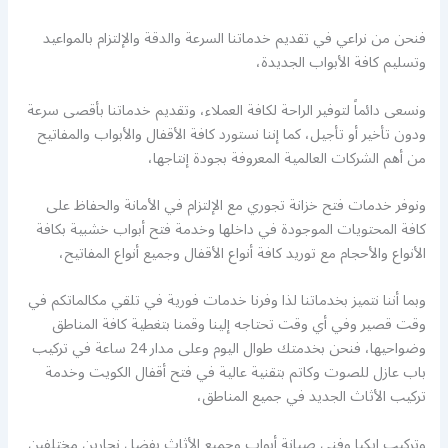
فنحن من نراعي في تقديم خدماتنا السرعة والدقة والإلتزام بالمواعيد
وتسليم كافة الأبواب الجديدة،
ونسعى دائماً لتوفير الراحة لكافة العملاء، وتقديم خدماتنا بأقصى سرعة
ودون تأخير أو تأجيل، كما إننا نستورد كافة الأقفال والأبواب والمفاتيح
من أهم الشركات العالمية المعروفة بجودة إنتاجها،
ونوفر خدمات فتح خزانة تجوري مع الإلتزام في الأمانة والحفاظ على
كافة المحتويات الموجودة في داخلها وخدمة فتح أبواب خشبية بكافة
الأنواع والأحجام مع توريد كافة أنواع الأقفال وجميع أنواع المفاتيح،
وبما أننا نتميز بخدماتنا لذا وفرنا خدمات فورية في تلقي مكالماتكم في
وقت قصير وفي أي وقت تحتاجه إلينا وقمنا بتغطية كافة المناطق
وضواحيها، فنحن بخدمتك طوال اليوم وعلى مدار 24 ساعة في تركيب
باب عازل للصوت وكاتم بتقنية عالية في فتح أقفال الكويت وخدمة
تركيب الأثاث الجديد في جميع المناطق،
وتركيب ايكيا وفني صيانة أبواب وجميع الأثاث بفضل نجارين مختلفين