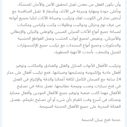
وأن يكون القفل من معدن ثقيل لتحقيق الأمن والأمان للمنشآة،
وبأعلى جودة ومهارة وسرعة في الأداء، وبأسعار لا تقبل المنافسة مع
أرخص نجار في الكويت لفك وتركيب وصيانة الأثاث ايكيا بجميع أنواعه
من غرف نوم وخزائن ودواليب وطاولات وكنت وكراسي ومكتبات
لصيانة جميع أنواع الأثاث المنزلي الصيني والوطني والتركي والإيطالي
والأمريكي، وتفيص لجميع أبواب الخشب وعمل القواطع الخشبية
والديكورات وجميع أنواع الستندات مع تركيب جميع الإكسسوارات
للمنزل وللتحف، بأحدث الأجهزة المتطورة،
وتركيب الأقفال للأبواب المنازل والفلل والفنادق والمكاتب وتوفير
أقفال عادية وإلكترونية وتصليحها وصيانتها، فمع تركيب أقفال على مدار
24 ساعة مع الضمان الكامل لكافة أعمالنا والدقة والإلتزام في العمل
في فتح سيارات وصب وبرمجة مفاتيحها، نعمل بدقة في تصليح
الأقفال مهما كانت صعبة وتوفير جميع الأقفال المودرن وأقفال ممتازة
ونصلك في أسرع وقت للقيام بأي شيء أو أي تصليح يلزمكم، بفضل
العمالة المدربة على جميع الأقفال الحديثة المبرمجة.
خدمة فتح بيبان الدسمة