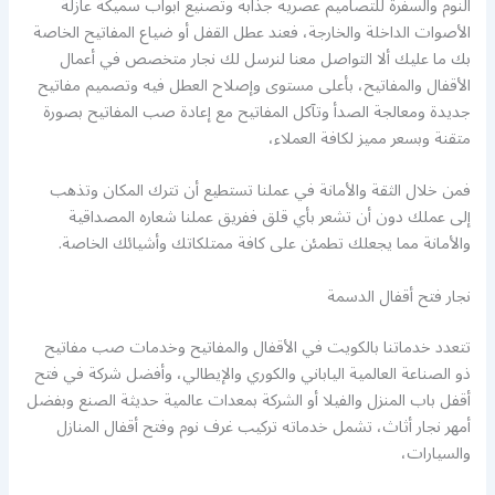
النوم والسفرة للتصاميم عصرية جذابة وتصنيع أبواب سميكة عازلة
الأصوات الداخلة والخارجة، فعند عطل القفل أو ضياع المفاتيح الخاصة
بك ما عليك ألا التواصل معنا لنرسل لك نجار متخصص في أعمال
الأقفال والمفاتيح، بأعلى مستوى وإصلاح العطل فيه وتصميم مفاتيح
جديدة ومعالجة الصدأ وتآكل المفاتيح مع إعادة صب المفاتيح بصورة
متقنة وبسعر مميز لكافة العملاء،
فمن خلال الثقة والأمانة في عملنا تستطيع أن تترك المكان وتذهب
إلى عملك دون أن تشعر بأي قلق ففريق عملنا شعاره المصداقية
والأمانة مما يجعلك تطمئن على كافة ممتلكاتك وأشيائك الخاصة.
نجار فتح أقفال الدسمة
تتعدد خدماتنا بالكويت في الأقفال والمفاتيح وخدمات صب مفاتيح
ذو الصناعة العالمية الياباني والكوري والإيطالي، وأفضل شركة في فتح
أقفل باب المنزل والفيلا أو الشركة بمعدات عالمية حديثة الصنع وبفضل
أمهر نجار أثاث، تشمل خدماته تركيب غرف نوم وفتح أقفال المنازل
والسيارات،