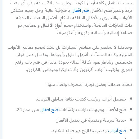
حيث أننا نغطي كافة أرجاء الكويت وعلى مدار 24 ساعة وفي أي وقت
تريد ونتميز بفتح الأقفال
فتح اقفال
باحترافية عالية وحل جميع مشاكل
الأبواب والتجوري والأقفال المغلقة باحكام بأفضل المعدات الحديثة
ذات الماركات العالمية، واستخدام جميع أنواع الأقفال والمفاتيح ذو
صناعة إيطالية وأسبانية وكورية وأندنوسية،
وخدمتنا لا تختصر على مفاتيح السيارات بل تمتد لجميع مفاتيح الأبواب
المنزلية وكافة المنشآت بأسهل الطرق وأجودها، وبفضل عمل نجار
متخصص وشاطر يقوم بكافة أعماله بجودة عالية في فتح باب وفتح
تجوري وتركيب أبواب أكرديون وأثاث ايكيا وميداس بالكرتون.
تتعدد خدماتنا بفضل نجارنا المحترف وتعدد منها :
تفصيل أبواب وتركيب كبتات بكافة مناطق الكويت.
فتح الأقفال بوفيهات بارات بارتشانات
فتح اقفال
على مدار 24.
خدمة سريعة ومتميزة في تبديل الأقفال.
فتح أبواب
وصب مفاتيح غير قابلة للتقليد.