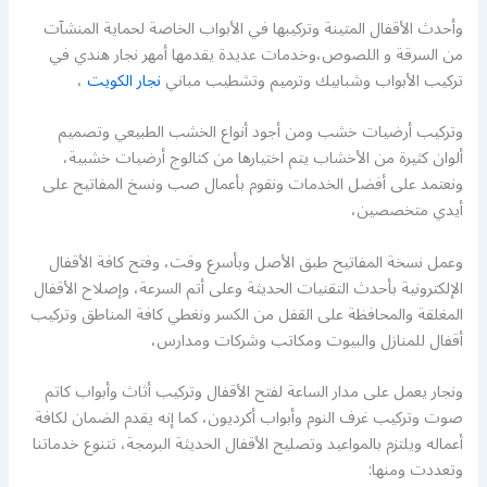
وأحدث الأقفال المتينة وتركيبها في الأبواب الخاصة لحماية المنشآت
من السرقة و اللصوص،وخدمات عديدة يقدمها أمهر نجار هندي في
تركيب الأبواب وشبابيك وترميم وتشطيب مباني
نجار الكويت
،
وتركيب أرضيات خشب ومن أجود أنواع الخشب الطبيعي وتصميم
ألوان كثيرة من الأخشاب يتم اختيارها من كتالوج أرضيات خشبية،
ونعتمد على أفضل الخدمات ونقوم بأعمال صب ونسخ المفاتيح على
أيدي متخصصين،
وعمل نسخة المفاتيح طبق الأصل وبأسرع وقت، وفتح كافة الأقفال
الإلكترونية بأحدث التقنيات الحديثة وعلى أتم السرعة، وإصلاح الأقفال
المغلقة والمحافظة على القفل من الكسر ونغطي كافة المناطق وتركيب
أقفال للمنازل والبيوت ومكاتب وشركات ومدارس،
ونجار يعمل على مدار الساعة لفتح الأقفال وتركيب أثاث وأبواب كاتم
صوت وتركيب غرف النوم وأبواب أكرديون، كما إنه يقدم الضمان لكافة
أعماله ويلتزم بالمواعيد وتصليح الأقفال الحديثة البرمجة، تتنوع خدماتنا
وتعددت ومنها: