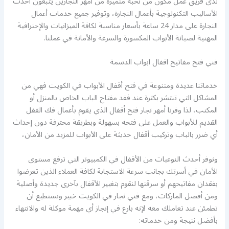
لدى فريق عمل مكون من نخبة متميزة من أمهر النجارين يتبعون أحدث
الأساليب التكنولوجية بأعمال النجارة، وتوفير جميع خدمات أعمال
النجارة على مدار 24 ساعة بأسعار مناسبة لكافة الميزانيات والإحترافية
المهنية لصيانة الأبواب المكسورة والسرعة والأمانة في عملنا.
فني فتح مفاتيح اقفال ابواب الدسمة
خدماتنا عديدة ومتنوعة في فتح أقفال الأبواب في الكويت فهي من
المشاكل التي تنتشر بكثرة عند فقد مفتاح الباب الخاص بالمنزل أو
المكتب، لذا وفرنا أمهر نجار فتح أقفال الذي يقوم بأعمال فك القفل
القديم للأبواب والعمل على فتحه بسهولة وبطريقة محترفة دون إحداث
أي ضرر بالباب وتركيب أقفال حديثة على الأبواب للمزيد من الأمان،
ونوفر أحدث النوعيات من الأقفال في الكمبيوتر التي ترفع مستوى
الأمان في أسرتك بجانب سرعة الاستجابة لكافة العملاء الذين تعرضوا
بفقدان مفاتيحهم أو سرقتها لنقوم بتغيير الأقفال بآخرى جديدة وأصلية
ومن أفضل الماركات، ومع فني نجار في الكويت خبير وتستطيع أن
تطمئن عند تعاملك معه لإنه بارع في إنجاز أي مهمة موكلة له والانتهاء
بأفضل نتيجة ومن خدماته: