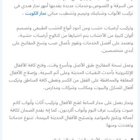
من السرقة و اللصوص،وخدمات عديدة يقدمها أمهر نجار هندي في
تركيب الأبواب وشبابيك وترميم وتشطيب مباني
نجار الكويت
،
وتركيب أرضيات خشب ومن أجود أنواع الخشب الطبيعي وتصميم
ألوان كثيرة من الأخشاب يتم اختيارها من كتالوج أرضيات خشبية،
ونعتمد على أفضل الخدمات ونقوم بأعمال صب ونسخ المفاتيح على
أيدي متخصصين،
وعمل نسخة المفاتيح طبق الأصل وبأسرع وقت، وفتح كافة الأقفال
الإلكترونية بأحدث التقنيات الحديثة وعلى أتم السرعة، وإصلاح الأقفال
المغلقة والمحافظة على القفل من الكسر ونغطي كافة المناطق وتركيب
أقفال للمنازل والبيوت ومكاتب وشركات ومدارس،
ونجار يعمل على مدار الساعة لفتح الأقفال وتركيب أثاث وأبواب كاتم
صوت وتركيب غرف النوم وأبواب أكرديون، كما إنه يقدم الضمان لكافة
أعماله ويلتزم بالمواعيد وتصليح الأقفال الحديثة البرمجة، تتنوع خدماتنا
وتعددت ومنها:
صيانة مختلف الأبواب الخشبية والشبابيك.