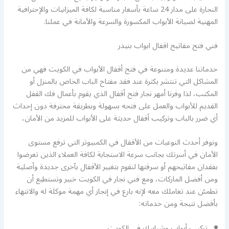
النجارة على مدار 24 ساعة بأسعار مناسبة لكافة الميزانيات والإحترافية
المهنية لصيانة الأبواب المكسورة والسرعة والأمانة في عملنا.
فني فتح مفاتيح اقفال ابواب بنيدر
خدماتنا عديدة ومتنوعة في فتح أقفال الأبواب في الكويت فهي من
المشاكل التي تنتشر بكثرة عند فقد مفتاح الباب الخاص بالمنزل أو
المكتب، لذا وفرنا أمهر نجار فتح أقفال الذي يقوم بأعمال فك القفل
القديم للأبواب والعمل على فتحه بسهولة وبطريقة محترفة دون إحداث
أي ضرر بالباب وتركيب أقفال حديثة على الأبواب للمزيد من الأمان،
ونوفر أحدث النوعيات من الأقفال في الكمبيوتر التي ترفع مستوى
الأمان في أسرتك بجانب سرعة الاستجابة لكافة العملاء الذين تعرضوا
بفقدان مفاتيحهم أو سرقتها لنقوم بتغيير الأقفال بآخرى جديدة وأصلية
ومن أفضل الماركات، ومع فني نجار في الكويت خبير وتستطيع أن
تطمئن عند تعاملك معه لإنه بارع في إنجاز أي مهمة موكلة له والانتهاء
بأفضل نتيجة ومن خدماته:
تركيب أبواب وشبابيك في الكويت.