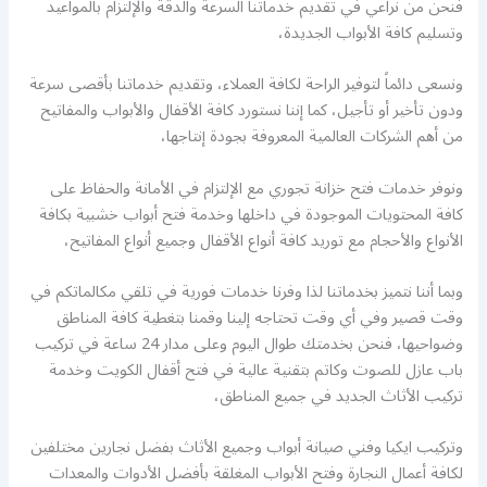
فنحن من نراعي في تقديم خدماتنا السرعة والدقة والإلتزام بالمواعيد
وتسليم كافة الأبواب الجديدة،
ونسعى دائماً لتوفير الراحة لكافة العملاء، وتقديم خدماتنا بأقصى سرعة
ودون تأخير أو تأجيل، كما إننا نستورد كافة الأقفال والأبواب والمفاتيح
من أهم الشركات العالمية المعروفة بجودة إنتاجها،
ونوفر خدمات فتح خزانة تجوري مع الإلتزام في الأمانة والحفاظ على
كافة المحتويات الموجودة في داخلها وخدمة فتح أبواب خشبية بكافة
الأنواع والأحجام مع توريد كافة أنواع الأقفال وجميع أنواع المفاتيح،
وبما أننا نتميز بخدماتنا لذا وفرنا خدمات فورية في تلقي مكالماتكم في
وقت قصير وفي أي وقت تحتاجه إلينا وقمنا بتغطية كافة المناطق
وضواحيها، فنحن بخدمتك طوال اليوم وعلى مدار 24 ساعة في تركيب
باب عازل للصوت وكاتم بتقنية عالية في فتح أقفال الكويت وخدمة
تركيب الأثاث الجديد في جميع المناطق،
وتركيب ايكيا وفني صيانة أبواب وجميع الأثاث بفضل نجارين مختلفين
لكافة أعمال النجارة وفتح الأبواب المغلقة بأفضل الأدوات والمعدات