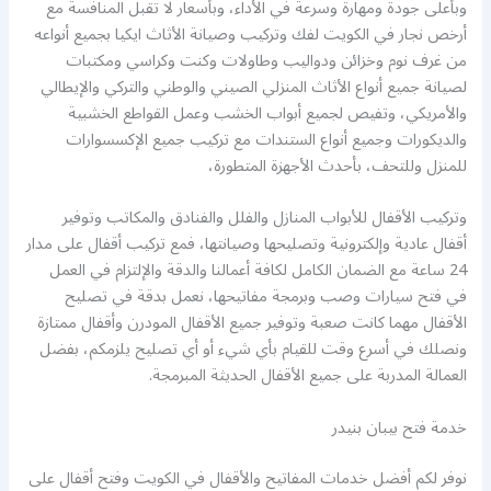
وبأعلى جودة ومهارة وسرعة في الأداء، وبأسعار لا تقبل المنافسة مع
أرخص نجار في الكويت لفك وتركيب وصيانة الأثاث ايكيا بجميع أنواعه
من غرف نوم وخزائن ودواليب وطاولات وكنت وكراسي ومكتبات
لصيانة جميع أنواع الأثاث المنزلي الصيني والوطني والتركي والإيطالي
والأمريكي، وتفيص لجميع أبواب الخشب وعمل القواطع الخشبية
والديكورات وجميع أنواع الستندات مع تركيب جميع الإكسسوارات
للمنزل وللتحف، بأحدث الأجهزة المتطورة،
وتركيب الأقفال للأبواب المنازل والفلل والفنادق والمكاتب وتوفير
أقفال عادية وإلكترونية وتصليحها وصيانتها، فمع تركيب أقفال على مدار
24 ساعة مع الضمان الكامل لكافة أعمالنا والدقة والإلتزام في العمل
في فتح سيارات وصب وبرمجة مفاتيحها، نعمل بدقة في تصليح
الأقفال مهما كانت صعبة وتوفير جميع الأقفال المودرن وأقفال ممتازة
ونصلك في أسرع وقت للقيام بأي شيء أو أي تصليح يلزمكم، بفضل
العمالة المدربة على جميع الأقفال الحديثة المبرمجة.
خدمة فتح بيبان بنيدر
نوفر لكم أفضل خدمات المفاتيح والأقفال في الكويت وفتح أقفال على