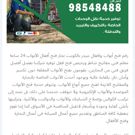
رقم فتح أبواب واقفال بنيدر بالكويت نجار فتح أقفال الأبواب 24 ساعة
معلم فني مفاتيح شاطر ورخيص فتح قفل توفره شركتنا بفضل أفضل
فريق فني من النجارين، يقومون بفتح الأبواب المغلقة دون تكسير
وأمان تام، بكفاءة عالية وبوجود أحدث الأدوات الخاصة بالنجارة
والمفاتيح اللازمة لفتح جميع أنواع الأبواب، وتتوفر خدمة فتح الأبواب
الموصدة والأبواب الإلكترونية ولا تتوقف خدمتنا على ذلك بل تمتد إلى
تركيب الكوالين وإصلاح الشبابيك والأبواب والدواليب والأسّرة، وتركيبها
بأعلى كفاءة وجودة وبأسعار لاتقبل المنافسة في الأسواق كما إننا نقوم
بتغطية كافة المناطق وتقديم جميع أعمال الصيانة في أعمال النجارة
وفتح الأقفال.