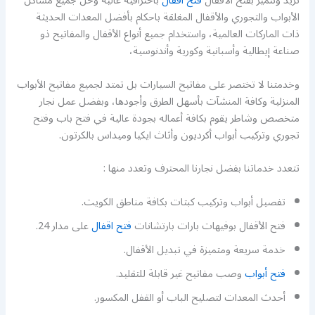
تريد ونتميز بفتح الأقفال
فتح اقفال
باحترافية عالية وحل جميع مشاكل
الأبواب والتجوري والأقفال المغلقة باحكام بأفضل المعدات الحديثة
ذات الماركات العالمية، واستخدام جميع أنواع الأقفال والمفاتيح ذو
صناعة إيطالية وأسبانية وكورية وأندنوسية،
وخدمتنا لا تختصر على مفاتيح السيارات بل تمتد لجميع مفاتيح الأبواب
المنزلية وكافة المنشآت بأسهل الطرق وأجودها، وبفضل عمل نجار
متخصص وشاطر يقوم بكافة أعماله بجودة عالية في فتح باب وفتح
تجوري وتركيب أبواب أكرديون وأثاث ايكيا وميداس بالكرتون.
تتعدد خدماتنا بفضل نجارنا المحترف وتعدد منها :
تفصيل أبواب وتركيب كبتات بكافة مناطق الكويت.
فتح الأقفال بوفيهات بارات بارتشانات
فتح اقفال
على مدار 24.
خدمة سريعة ومتميزة في تبديل الأقفال.
فتح أبواب
وصب مفاتيح غير قابلة للتقليد.
أحدث المعدات لتصليح الباب أو القفل المكسور.