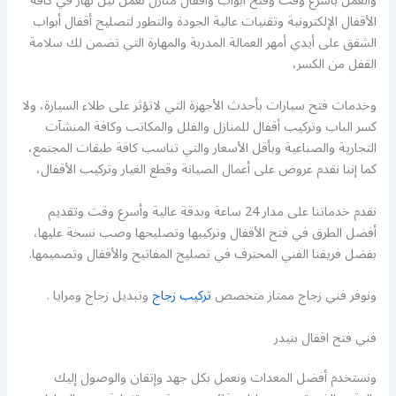
والعمل بأسرع وقت وفتح أبواب وأقفال منازل نعمل ليل نهار في كافة
الأقفال الإلكترونية وتقنيات عالية الجودة والتطور لتصليح أقفال أبواب
الشقق على أيدي أمهر العمالة المدربة والمهارة التي تضمن لك سلامة
القفل من الكسر،
وخدمات فتح سيارات بأحدث الأجهزة التي لاتؤثر على طلاء السيارة، ولا
كسر الباب وتركيب أقفال للمنازل والفلل والمكاتب وكافة المنشآت
التجارية والصناعية وبأقل الأسعار والتي تناسب كافة طبقات المجتمع،
كما إننا نقدم عروض على أعمال الصيانة وقطع الغيار وتركيب الأقفال،
نقدم خدماتنا على مدار 24 ساعة وبدقة عالية وأسرع وقت وتقديم
أفضل الطرق في فتح الأقفال وتركيبها وتصليحها وصب نسخة عليها،
بفضل فريقنا الفني المحترف في تصليح المفاتيح والأقفال وتصميمها.
ونوفر فني زجاج ممتاز متخصص
تركيب زجاج
وتبديل زجاج ومرايا .
فني فتح اقفال بنيدر
ونستخدم أفضل المعدات ونعمل بكل جهد وإتقان والوصول إليك