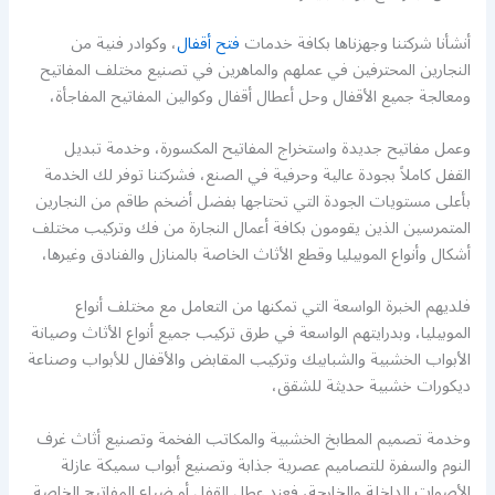
أنشأنا شركتنا وجهزناها بكافة خدمات
فتح أقفال
، وكوادر فنية من
النجارين المحترفين في عملهم والماهرين في تصنيع مختلف المفاتيح
ومعالجة جميع الأقفال وحل أعطال أقفال وكوالين المفاتيح المفاجأة،
وعمل مفاتيح جديدة واستخراج المفاتيح المكسورة، وخدمة تبديل
القفل كاملاً بجودة عالية وحرفية في الصنع، فشركتنا توفر لك الخدمة
بأعلى مستويات الجودة التي تحتاجها بفضل أضخم طاقم من النجارين
المتمرسين الذين يقومون بكافة أعمال النجارة من فك وتركيب مختلف
أشكال وأنواع الموبيليا وقطع الأثاث الخاصة بالمنازل والفنادق وغيرها،
فلديهم الخبرة الواسعة التي تمكنها من التعامل مع مختلف أنواع
الموبيليا، وبدرايتهم الواسعة في طرق تركيب جميع أنواع الأثاث وصيانة
الأبواب الخشبية والشبابيك وتركيب المقابض والأقفال للأبواب وصناعة
ديكورات خشبية حديثة للشقق،
وخدمة تصميم المطابخ الخشبية والمكاتب الفخمة وتصنيع أثاث غرف
النوم والسفرة للتصاميم عصرية جذابة وتصنيع أبواب سميكة عازلة
الأصوات الداخلة والخارجة، فعند عطل القفل أو ضياع المفاتيح الخاصة