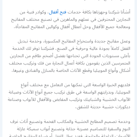
أنشأنا شركتنا وجهزناها بكافة خدمات
فتح أقفال
، وكوادر فنية من
النجارين المحترفين في عملهم والماهرين في تصنيع مختلف المفاتيح
ومعالجة جميع الأقفال وحل أعطال أقفال وكوالين المفاتيح المفاجأة،
وعمل مفاتيح جديدة واستخراج المفاتيح المكسورة، وخدمة تبديل
القفل كاملاً بجودة عالية وحرفية في الصنع، فشركتنا توفر لك الخدمة
بأعلى مستويات الجودة التي تحتاجها بفضل أضخم طاقم من النجارين
المتمرسين الذين يقومون بكافة أعمال النجارة من فك وتركيب مختلف
أشكال وأنواع الموبيليا وقطع الأثاث الخاصة بالمنازل والفنادق وغيرها،
فلديهم الخبرة الواسعة التي تمكنها من التعامل مع مختلف أنواع
الموبيليا، وبدرايتهم الواسعة في طرق تركيب جميع أنواع الأثاث وصيانة
الأبواب الخشبية والشبابيك وتركيب المقابض والأقفال للأبواب وصناعة
ديكورات خشبية حديثة للشقق،
وخدمة تصميم المطابخ الخشبية والمكاتب الفخمة وتصنيع أثاث غرف
النوم والسفرة للتصاميم عصرية جذابة وتصنيع أبواب سميكة عازلة
الأصوات الداخلة والخارجة، فعند عطل القفل أو ضياع المفاتيح الخاصة