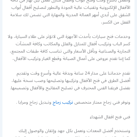
والعمل بأسرع وقت وفتح أبواب وأقفال منازل نعمل ليل نهار في كافة
الأقفال الإلكترونية وتقنيات عالية الجودة والتطور لتصليح أقفال أبواب
الشقق على أيدي أمهر العمالة المدربة والمهارة التي تضمن لك سلامة
القفل من الكسر،
وخدمات فتح سيارات بأحدث الأجهزة التي لاتؤثر على طلاء السيارة، ولا
كسر الباب وتركيب أقفال للمنازل والفلل والمكاتب وكافة المنشآت
التجارية والصناعية وبأقل الأسعار والتي تناسب كافة طبقات المجتمع،
كما إننا نقدم عروض على أعمال الصيانة وقطع الغيار وتركيب الأقفال،
نقدم خدماتنا على مدار 24 ساعة وبدقة عالية وأسرع وقت وتقديم
أفضل الطرق في فتح الأقفال وتركيبها وتصليحها وصب نسخة عليها،
بفضل فريقنا الفني المحترف في تصليح المفاتيح والأقفال وتصميمها.
ونوفر فني زجاج ممتاز متخصص
تركيب زجاج
وتبديل زجاج ومرايا .
فني فتح اقفال الشهداء
ونستخدم أفضل المعدات ونعمل بكل جهد وإتقان والوصول إليك