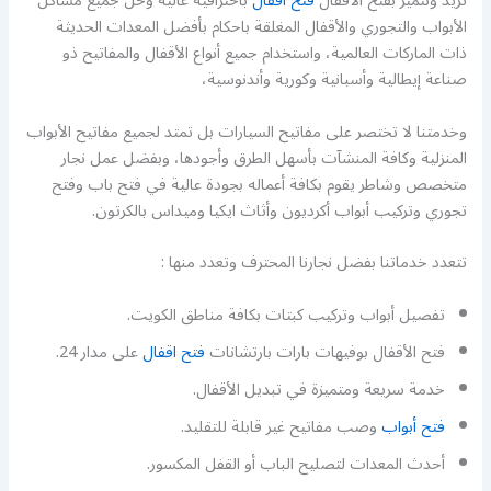
تريد ونتميز بفتح الأقفال
فتح اقفال
باحترافية عالية وحل جميع مشاكل
الأبواب والتجوري والأقفال المغلقة باحكام بأفضل المعدات الحديثة
ذات الماركات العالمية، واستخدام جميع أنواع الأقفال والمفاتيح ذو
صناعة إيطالية وأسبانية وكورية وأندنوسية،
وخدمتنا لا تختصر على مفاتيح السيارات بل تمتد لجميع مفاتيح الأبواب
المنزلية وكافة المنشآت بأسهل الطرق وأجودها، وبفضل عمل نجار
متخصص وشاطر يقوم بكافة أعماله بجودة عالية في فتح باب وفتح
تجوري وتركيب أبواب أكرديون وأثاث ايكيا وميداس بالكرتون.
تتعدد خدماتنا بفضل نجارنا المحترف وتعدد منها :
تفصيل أبواب وتركيب كبتات بكافة مناطق الكويت.
فتح الأقفال بوفيهات بارات بارتشانات
فتح اقفال
على مدار 24.
خدمة سريعة ومتميزة في تبديل الأقفال.
فتح أبواب
وصب مفاتيح غير قابلة للتقليد.
أحدث المعدات لتصليح الباب أو القفل المكسور.