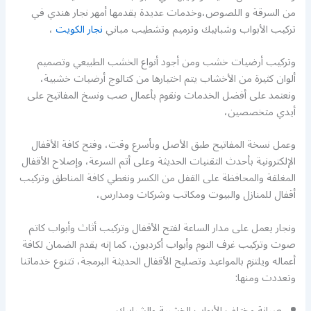
من السرقة و اللصوص،وخدمات عديدة يقدمها أمهر نجار هندي في
تركيب الأبواب وشبابيك وترميم وتشطيب مباني
نجار الكويت
،
وتركيب أرضيات خشب ومن أجود أنواع الخشب الطبيعي وتصميم
ألوان كثيرة من الأخشاب يتم اختيارها من كتالوج أرضيات خشبية،
ونعتمد على أفضل الخدمات ونقوم بأعمال صب ونسخ المفاتيح على
أيدي متخصصين،
وعمل نسخة المفاتيح طبق الأصل وبأسرع وقت، وفتح كافة الأقفال
الإلكترونية بأحدث التقنيات الحديثة وعلى أتم السرعة، وإصلاح الأقفال
المغلقة والمحافظة على القفل من الكسر ونغطي كافة المناطق وتركيب
أقفال للمنازل والبيوت ومكاتب وشركات ومدارس،
ونجار يعمل على مدار الساعة لفتح الأقفال وتركيب أثاث وأبواب كاتم
صوت وتركيب غرف النوم وأبواب أكرديون، كما إنه يقدم الضمان لكافة
أعماله ويلتزم بالمواعيد وتصليح الأقفال الحديثة البرمجة، تتنوع خدماتنا
وتعددت ومنها:
صيانة مختلف الأبواب الخشبية والشبابيك.