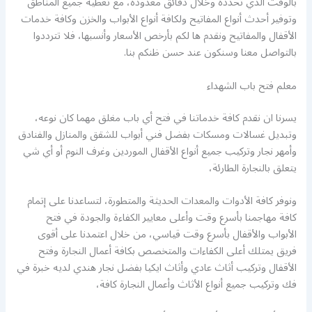
بالوقت الذي تحدده وخلال دقائق معدودة، مع تغطية جميع المناطق
وتوفير أحدث أنواع المفاتيح ولكافة أنواع الأبواب والخزن وكافة خدمات
الأقفال والمفاتيح ونقدم ها لكم بأرخص الأسعار وأنسبها، فلا تترددوا
بالتواصل معنا وسنكون عند حسن ظنكم بنا.
معلم فتح باب الشهداء
يسرنا ان نقدم كافة خدماتنا في فتح أي باب مغلق مهما كان نوعه،
وتبديل غسالات ومسكات بفضل فني أبواب للشقق والمنازل والفنادق
وأمهر نجار وتركيب جميع أنواع الأقفال الموردين وغرف النوم أو أي شي
يتعلق بالنجارة الطارئة،
ونوفر كافة الأدوات والمعدات الحديثة والمتطورة، لتساعدنا على إتمام
كافة مهاجمنا بأسرع وقت وأعلى معايير الكفاءة والجودة في فتح
الأبواب والأقفال بأسرع وقت قياسي، من خلال اعتمدنا على أقوى
فريق يمتلك أعلى الكفاءات والمتخصص بكافة أعمال النجارة وفتح
الأقفال وتركيب أثاث عادي وأثاث ايكيا بفضل نجار هندي لديه خبرة في
فك وتركيب جميع أنواع الأثاث وأعمال النجارة كافة،