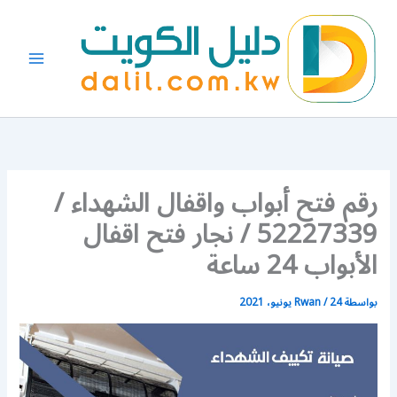
خطي
لى
لمحتوى
رقم فتح أبواب واقفال الشهداء /
52227339 / نجار فتح اقفال
الأبواب 24 ساعة
بواسطة
24 يونيو، 2021
/
Rwan