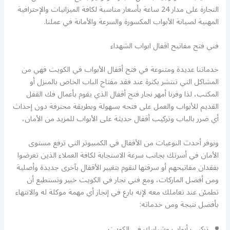
النجارة على مدار 24 ساعة بأسعار مناسبة لكافة الميزانيات والإحترافية
المهنية لصيانة الأبواب المكسورة والسرعة والأمانة في عملنا.
فني فتح مفاتيح اقفال ابواب الشهداء
خدماتنا عديدة ومتنوعة في فتح أقفال الأبواب في الكويت فهي من
المشاكل التي تنتشر بكثرة عند فقد مفتاح الباب الخاص بالمنزل أو
المكتب، لذا وفرنا أمهر نجار فتح أقفال الذي يقوم بأعمال فك القفل
القديم للأبواب والعمل على فتحه بسهولة وبطريقة محترفة دون إحداث
أي ضرر بالباب وتركيب أقفال حديثة على الأبواب للمزيد من الأمان،
ونوفر أحدث النوعيات من الأقفال في الكمبيوتر التي ترفع مستوى
الأمان في أسرتك بجانب سرعة الاستجابة لكافة العملاء الذين تعرضوا
بفقدان مفاتيحهم أو سرقتها لنقوم بتغيير الأقفال بآخرى جديدة وأصلية
ومن أفضل الماركات، ومع فني نجار في الكويت خبير وتستطيع أن
تطمئن عند تعاملك معه لإنه بارع في إنجاز أي مهمة موكلة له والانتهاء
بأفضل نتيجة ومن خدماته:
تركيب أبواب وشبابيك في الكويت.