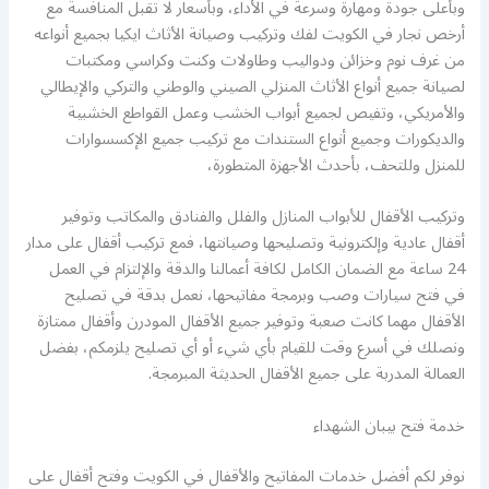
وبأعلى جودة ومهارة وسرعة في الأداء، وبأسعار لا تقبل المنافسة مع
أرخص نجار في الكويت لفك وتركيب وصيانة الأثاث ايكيا بجميع أنواعه
من غرف نوم وخزائن ودواليب وطاولات وكنت وكراسي ومكتبات
لصيانة جميع أنواع الأثاث المنزلي الصيني والوطني والتركي والإيطالي
والأمريكي، وتفيص لجميع أبواب الخشب وعمل القواطع الخشبية
والديكورات وجميع أنواع الستندات مع تركيب جميع الإكسسوارات
للمنزل وللتحف، بأحدث الأجهزة المتطورة،
وتركيب الأقفال للأبواب المنازل والفلل والفنادق والمكاتب وتوفير
أقفال عادية وإلكترونية وتصليحها وصيانتها، فمع تركيب أقفال على مدار
24 ساعة مع الضمان الكامل لكافة أعمالنا والدقة والإلتزام في العمل
في فتح سيارات وصب وبرمجة مفاتيحها، نعمل بدقة في تصليح
الأقفال مهما كانت صعبة وتوفير جميع الأقفال المودرن وأقفال ممتازة
ونصلك في أسرع وقت للقيام بأي شيء أو أي تصليح يلزمكم، بفضل
العمالة المدربة على جميع الأقفال الحديثة المبرمجة.
خدمة فتح بيبان الشهداء
نوفر لكم أفضل خدمات المفاتيح والأقفال في الكويت وفتح أقفال على