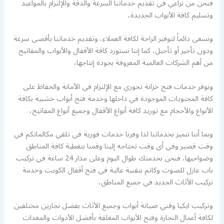
فنحن من نراعي في تقديم خدماتنا السرعة والدقة والإلتزام بالمواعيد
وتسليم كافة الأبواب الجديدة،
ونسعى دائماً لتوفير الراحة لكافة العملاء، وتقديم خدماتنا بأقصى سرعة
ودون تأخير أو تأجيل، كما إننا نستورد كافة الأقفال والأبواب والمفاتيح
من أهم الشركات العالمية المعروفة بجودة إنتاجها،
ونوفر خدمات فتح خزانة تجوري مع الإلتزام في الأمانة والحفاظ على
كافة المحتويات الموجودة في داخلها وخدمة فتح أبواب خشبية بكافة
الأنواع والأحجام مع توريد كافة أنواع الأقفال وجميع أنواع المفاتيح،
وبما أننا نتميز بخدماتنا لذا وفرنا خدمات فورية في تلقي مكالماتكم في
وقت قصير وفي أي وقت تحتاجه إلينا وقمنا بتغطية كافة المناطق
وضواحيها، فنحن بخدمتك طوال اليوم وعلى مدار 24 ساعة في تركيب
باب عازل للصوت وكاتم بتقنية عالية في فتح أقفال الكويت وخدمة
تركيب الأثاث الجديد في جميع المناطق،
وتركيب ايكيا وفني صيانة أبواب وجميع الأثاث بفضل نجارين مختلفين
لكافة أعمال النجارة وفتح الأبواب المغلقة بأفضل الأدوات والمعدات