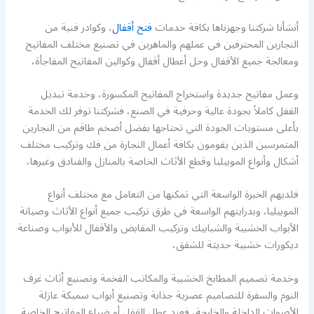
أنشأنا شركتنا وجهزناها بكافة خدمات
فتح أقفال
، وكوادر فنية من
النجارين المحترفين في عملهم والماهرين في تصنيع مختلف المفاتيح
ومعالجة جميع الأقفال وحل أعطال أقفال وكوالين المفاتيح المفاجأة،
وعمل مفاتيح جديدة واستخراج المفاتيح المكسورة، وخدمة تبديل
القفل كاملاً بجودة عالية وحرفية في الصنع، فشركتنا توفر لك الخدمة
بأعلى مستويات الجودة التي تحتاجها بفضل أضخم طاقم من النجارين
المتمرسين الذين يقومون بكافة أعمال النجارة من فك وتركيب مختلف
أشكال وأنواع الموبيليا وقطع الأثاث الخاصة بالمنازل والفنادق وغيرها،
فلديهم الخبرة الواسعة التي تمكنها من التعامل مع مختلف أنواع
الموبيليا، وبدرايتهم الواسعة في طرق تركيب جميع أنواع الأثاث وصيانة
الأبواب الخشبية والشبابيك وتركيب المقابض والأقفال للأبواب وصناعة
ديكورات خشبية حديثة للشقق،
وخدمة تصميم المطابخ الخشبية والمكاتب الفخمة وتصنيع أثاث غرف
النوم والسفرة للتصاميم عصرية جذابة وتصنيع أبواب سميكة عازلة
الأصوات الداخلة والخارجة، فعند عطل القفل أو ضياع المفاتيح الخاصة