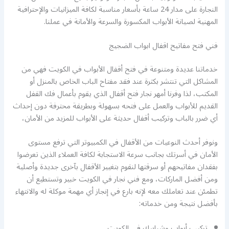
النجارة على مدار 24 ساعة بأسعار مناسبة لكافة الميزانيات والإحترافية
المهنية لصيانة الأبواب المكسورة والسرعة والأمانة في عملنا.
فني فتح مفاتيح اقفال ابواب الضجيج
خدماتنا عديدة ومتنوعة في فتح أقفال الأبواب في الكويت فهي من
المشاكل التي تنتشر بكثرة عند فقد مفتاح الباب الخاص بالمنزل أو
المكتب، لذا وفرنا أمهر نجار فتح أقفال الذي يقوم بأعمال فك القفل
القديم للأبواب والعمل على فتحه بسهولة وبطريقة محترفة دون إحداث
أي ضرر بالباب وتركيب أقفال حديثة على الأبواب للمزيد من الأمان،
ونوفر أحدث النوعيات من الأقفال في الكمبيوتر التي ترفع مستوى
الأمان في أسرتك بجانب سرعة الاستجابة لكافة العملاء الذين تعرضوا
بفقدان مفاتيحهم أو سرقتها لنقوم بتغيير الأقفال بآخرى جديدة وأصلية
ومن أفضل الماركات، ومع فني نجار في الكويت خبير وتستطيع أن
تطمئن عند تعاملك معه لإنه بارع في إنجاز أي مهمة موكلة له والانتهاء
بأفضل نتيجة ومن خدماته:
تركيب أبواب وشبابيك في الكويت.