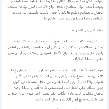
بالوقت الذي تحدده وخلال دقائق معدودة، مع تغطية جميع المناطق
وتوفير أحدث أنواع المفاتيح ولكافة أنواع الأبواب والخزن وكافة خدمات
الأقفال والمفاتيح ونقدم ها لكم بأرخص الأسعار وأنسبها، فلا تترددوا
بالتواصل معنا وسنكون عند حسن ظنكم بنا.
معلم فتح باب الضجيج
يسرنا ان نقدم كافة خدماتنا في فتح أي باب مغلق مهما كان نوعه،
وتبديل غسالات ومسكات بفضل فني أبواب للشقق والمنازل والفنادق
وأمهر نجار وتركيب جميع أنواع الأقفال الموردين وغرف النوم أو أي شي
يتعلق بالنجارة الطارئة،
ونوفر كافة الأدوات والمعدات الحديثة والمتطورة، لتساعدنا على إتمام
كافة مهاجمنا بأسرع وقت وأعلى معايير الكفاءة والجودة في فتح
الأبواب والأقفال بأسرع وقت قياسي، من خلال اعتمدنا على أقوى
فريق يمتلك أعلى الكفاءات والمتخصص بكافة أعمال النجارة وفتح
الأقفال وتركيب أثاث عادي وأثاث ايكيا بفضل نجار هندي لديه خبرة في
فك وتركيب جميع أنواع الأثاث وأعمال النجارة كافة،