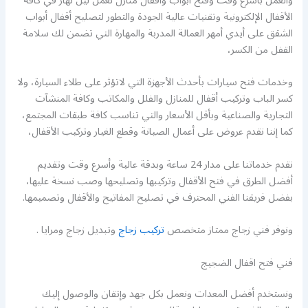
والعمل بأسرع وقت وفتح أبواب وأقفال منازل نعمل ليل نهار في كافة
الأقفال الإلكترونية وتقنيات عالية الجودة والتطور لتصليح أقفال أبواب
الشقق على أيدي أمهر العمالة المدربة والمهارة التي تضمن لك سلامة
القفل من الكسر،
وخدمات فتح سيارات بأحدث الأجهزة التي لاتؤثر على طلاء السيارة، ولا
كسر الباب وتركيب أقفال للمنازل والفلل والمكاتب وكافة المنشآت
التجارية والصناعية وبأقل الأسعار والتي تناسب كافة طبقات المجتمع،
كما إننا نقدم عروض على أعمال الصيانة وقطع الغيار وتركيب الأقفال،
نقدم خدماتنا على مدار 24 ساعة وبدقة عالية وأسرع وقت وتقديم
أفضل الطرق في فتح الأقفال وتركيبها وتصليحها وصب نسخة عليها،
بفضل فريقنا الفني المحترف في تصليح المفاتيح والأقفال وتصميمها.
ونوفر فني زجاج ممتاز متخصص
تركيب زجاج
وتبديل زجاج ومرايا .
فني فتح اقفال الضجيج
ونستخدم أفضل المعدات ونعمل بكل جهد وإتقان والوصول إليك