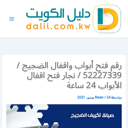
خطي
لى
لمحتوى
رقم فتح أبواب واقفال الضجيج /
52227339 / نجار فتح اقفال
الأبواب 24 ساعة
بواسطة
24 يونيو، 2021
/
Rwan