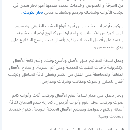
من السرقة و اللصوص،وخدمات عديدة يقدمها أمهر نجار هندي في
تركيب الأبواب وشبابيك وترميم وتشطيب مباني
نجار الكويت
،
وتركيب أرضيات خشب ومن أجود أنواع الخشب الطبيعي وتصميم
ألوان كثيرة من الأخشاب يتم اختيارها من كتالوج أرضيات خشبية،
ونعتمد على أفضل الخدمات ونقوم بأعمال صب ونسخ المفاتيح على
أيدي متخصصين،
وعمل نسخة المفاتيح طبق الأصل وبأسرع وقت، وفتح كافة الأقفال
الإلكترونية بأحدث التقنيات الحديثة وعلى أتم السرعة، وإصلاح الأقفال
المغلقة والمحافظة على القفل من الكسر ونغطي كافة المناطق وتركيب
أقفال للمنازل والبيوت ومكاتب وشركات ومدارس،
ونجار يعمل على مدار الساعة لفتح الأقفال وتركيب أثاث وأبواب كاتم
صوت وتركيب غرف النوم وأبواب أكرديون، كما إنه يقدم الضمان لكافة
أعماله ويلتزم بالمواعيد وتصليح الأقفال الحديثة البرمجة، تتنوع خدماتنا
وتعددت ومنها:
صيانة مختلف الأبواب الخشبية والشبابيك.