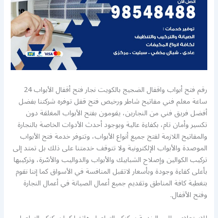
رقم فتح أبواب واقفال الضجيج بالكويت نجار فتح أقفال الأبواب 24
ساعة معلم فني مفاتيح شاطر ورخيص فتح قفل توفره شركتنا بفضل
أفضل فريق فني من النجارين، يقومون بفتح الأبواب المغلقة دون
تكسير وأمان تام، بكفاءة عالية وبوجود أحدث الأدوات الخاصة بالنجارة
والمفاتيح اللازمة لفتح جميع أنواع الأبواب، وتتوفر خدمة فتح الأبواب
الموصدة والأبواب الإلكترونية ولا تتوقف خدمتنا على ذلك بل تمتد إلى
تركيب الكوالين وإصلاح الشبابيك والأبواب والدواليب والأسّرة، وتركيبها
بأعلى كفاءة وجودة وبأسعار لاتقبل المنافسة في الأسواق كما إننا نقوم
بتغطية كافة المناطق وتقديم جميع أعمال الصيانة في أعمال النجارة
وفتح الأقفال.