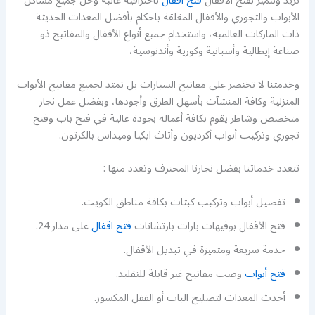
تريد ونتميز بفتح الأقفال
فتح اقفال
باحترافية عالية وحل جميع مشاكل
الأبواب والتجوري والأقفال المغلقة باحكام بأفضل المعدات الحديثة
ذات الماركات العالمية، واستخدام جميع أنواع الأقفال والمفاتيح ذو
صناعة إيطالية وأسبانية وكورية وأندنوسية،
وخدمتنا لا تختصر على مفاتيح السيارات بل تمتد لجميع مفاتيح الأبواب
المنزلية وكافة المنشآت بأسهل الطرق وأجودها، وبفضل عمل نجار
متخصص وشاطر يقوم بكافة أعماله بجودة عالية في فتح باب وفتح
تجوري وتركيب أبواب أكرديون وأثاث ايكيا وميداس بالكرتون.
تتعدد خدماتنا بفضل نجارنا المحترف وتعدد منها :
تفصيل أبواب وتركيب كبتات بكافة مناطق الكويت.
فتح الأقفال بوفيهات بارات بارتشانات
فتح اقفال
على مدار 24.
خدمة سريعة ومتميزة في تبديل الأقفال.
فتح أبواب
وصب مفاتيح غير قابلة للتقليد.
أحدث المعدات لتصليح الباب أو القفل المكسور.