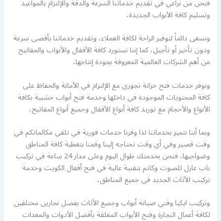
فنحن من نراعي في تقديم خدماتنا السرعة والدقة والإلتزام بالمواعيد
وتسليم كافة الأبواب الجديدة،
ونسعى دائماً لتوفير الراحة لكافة العملاء، وتقديم خدماتنا بأقصى سرعة
ودون تأخير أو تأجيل، كما إننا نستورد كافة الأقفال والأبواب والمفاتيح
من أهم الشركات العالمية المعروفة بجودة إنتاجها،
ونوفر خدمات فتح خزانة تجوري مع الإلتزام في الأمانة والحفاظ على
كافة المحتويات الموجودة في داخلها وخدمة فتح أبواب خشبية بكافة
الأنواع والأحجام مع توريد كافة أنواع الأقفال وجميع أنواع المفاتيح،
وبما أننا نتميز بخدماتنا لذا وفرنا خدمات فورية في تلقي مكالماتكم في
وقت قصير وفي أي وقت تحتاجه إلينا وقمنا بتغطية كافة المناطق
وضواحيها، فنحن بخدمتك طوال اليوم وعلى مدار 24 ساعة في تركيب
باب عازل للصوت وكاتم بتقنية عالية في فتح أقفال الكويت وخدمة
تركيب الأثاث الجديد في جميع المناطق،
وتركيب ايكيا وفني صيانة أبواب وجميع الأثاث بفضل نجارين مختلفين
لكافة أعمال النجارة وفتح الأبواب المغلقة بأفضل الأدوات والمعدات