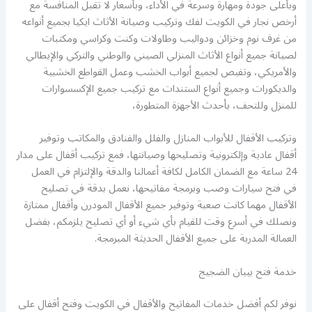
وبأعلى جودة ومهارة وسرعة في الأداء، وبأسعار لا تقبل المنافسة مع
أرخص نجار في الكويت لفك وتركيب وصيانة الأثاث ايكيا بجميع أنواعه
من غرف نوم وخزائن ودواليب وطاولات وكنت وكراسي ومكتبات
لصيانة جميع أنواع الأثاث المنزلي الصيني والوطني والتركي والإيطالي
والأمريكي، وتفيص لجميع أبواب الخشب وعمل القواطع الخشبية
والديكورات وجميع أنواع الستندات مع تركيب جميع الإكسسوارات
للمنزل وللتحف، بأحدث الأجهزة المتطورة،
وتركيب الأقفال للأبواب المنازل والفلل والفنادق والمكاتب وتوفير
أقفال عادية وإلكترونية وتصليحها وصيانتها، فمع تركيب أقفال على مدار
24 ساعة مع الضمان الكامل لكافة أعمالنا والدقة والإلتزام في العمل
في فتح سيارات وصب وبرمجة مفاتيحها، نعمل بدقة في تصليح
الأقفال مهما كانت صعبة وتوفير جميع الأقفال المودرن وأقفال ممتازة
ونصلك في أسرع وقت للقيام بأي شيء أو أي تصليح يلزمكم، بفضل
العمالة المدربة على جميع الأقفال الحديثة المبرمجة.
خدمة فتح بيبان الضجيج
نوفر لكم أفضل خدمات المفاتيح والأقفال في الكويت وفتح أقفال على