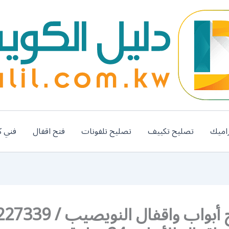
اميك
تصليح تكييف
تصليح تلفونات
فتح اقفال
فني ك