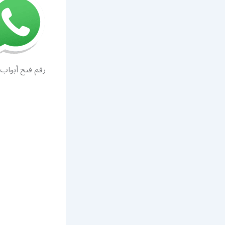
رقم فتح أبواب