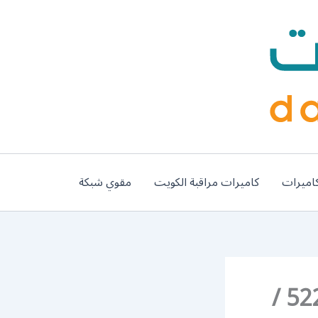
اميرات
كاميرات مراقبة الكويت
مقوي شبكة
رقم فتح أبواب واقفال النويصيب / 52227339 /