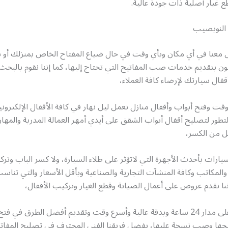
 غيار أصلية ذات جودة عالية.
 النويصيب
 معنا في أي مكان وبأي وقت في حال ضياع المفتاح الخاص بمنزلك أو 
ن بتقديم خدمات صب المفاتيح التي تحتاج إليها، كما إننا نقوم بالبح
فال سيارتك لإرضاء كافة العملاء،
قت وفتح أبواب وأقفال منازل نعمل ليل نهار في كافة الأقفال الإلكتروني
التطور لتصليح أقفال أبواب الشقق على أيدي أمهر العمالة المدربة والمها
ل من الكسر،
رات بأحدث الأجهزة التي لاتؤثر على طلاء السيارة، ولا كسر الباب وتر
 والمكاتب وكافة المنشآت التجارية والصناعية وبأقل الأسعار والتي تنا
ننا نقدم عروض على أعمال الصيانة وقطع الغيار وتركيب الأقفال،
نقدم خدماتنا على مدار 24 ساعة وبدقة عالية وأسرع وقت وتقديم أفضل الطرق في ف
يحها وصب نسخة عليها، بفضل فريقنا الفني المحترف في تصليح المفاتي