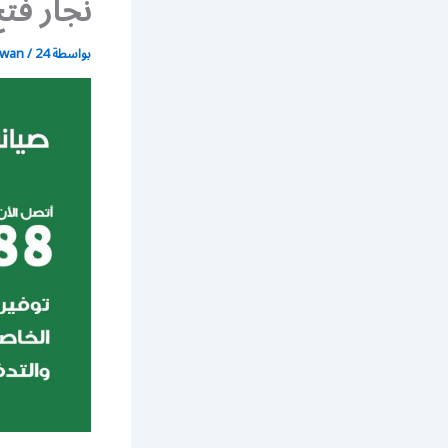
نجار فتح ا
بواسطة
24 يونيو، 2021
/
wan