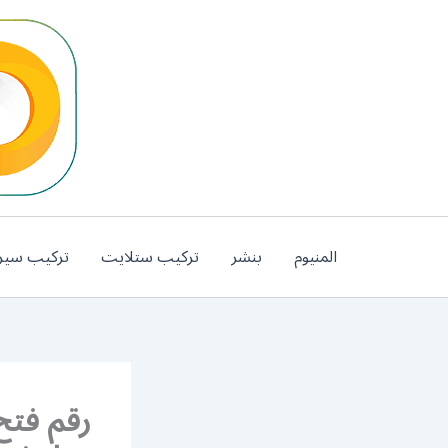
خطي
لى
لمحتوى
المنيوم
بنشر
تركيب ستلايت
تركيب سير