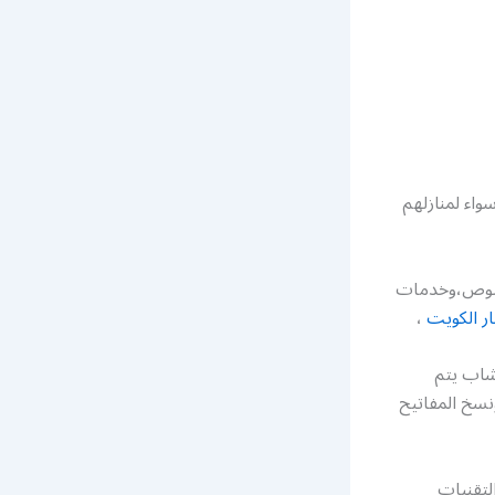
واء لمنازلهم
للصوص،وخدمات
ر الكويت
،
شاب يتم
سخ المفاتيح
لتقنيات