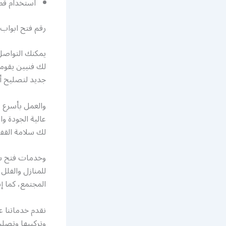
استخدام قطع
رقم فتح ابواب
يمكنك التواصل
لك فنيين يقومو
جديد لتصليح أق
والعمل بأسرع و
عالية الجودة و
لك سلامة القف
وخدمات فتح سيا
للمنازل والفلل
المجتمع، كما إ
وتركيبها وتصل