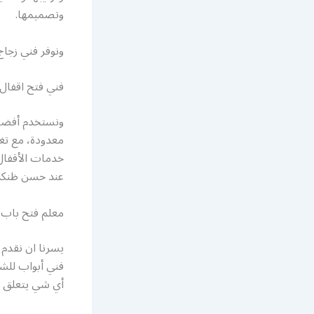
وتصميمها.
ونوفر فني زج
فني فتح اقفال
ونستخدم أفضل 
معدودة، مع تغط
خدمات الأقفال 
عند حسن ظنكم 
معلم فتح باب 
يسرنا ان نقدم
فني أبواب للشق
أي شي يتعلق با