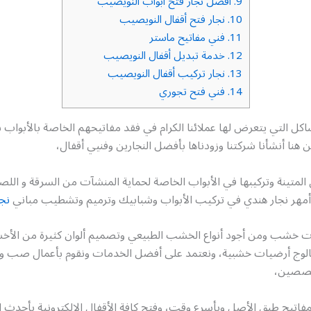
9.
افضل نجار فتح أبواب النويصيب
10.
نجار فتح أقفال النويصيب
11.
فني مفاتيح ماستر
12.
خدمة تبديل أقفال النويصيب
13.
نجار تركيب أقفال النويصيب
14.
فني فتح تجوري
كل التي يتعرض لها عملائنا الكرام في فقد مفاتيحهم الخاصة بالأبواب س
ن هنا أنشأنا شركتنا وزودناها بأفضل النجارين وفنيي أقفال،
 المتينة وتركيبها في الأبواب الخاصة لحماية المنشآت من السرقة و ا
أمهر نجار هندي في تركيب الأبواب وشبابيك وترميم وتشطيب مباني
نجا
 خشب ومن أجود أنواع الخشب الطبيعي وتصميم ألوان كثيرة من الأخ
تالوج أرضيات خشبية، ونعتمد على أفضل الخدمات ونقوم بأعمال صب ون
خصصين،
اتيح طبق الأصل وبأسرع وقت، وفتح كافة الأقفال الإلكترونية بأحدث ا