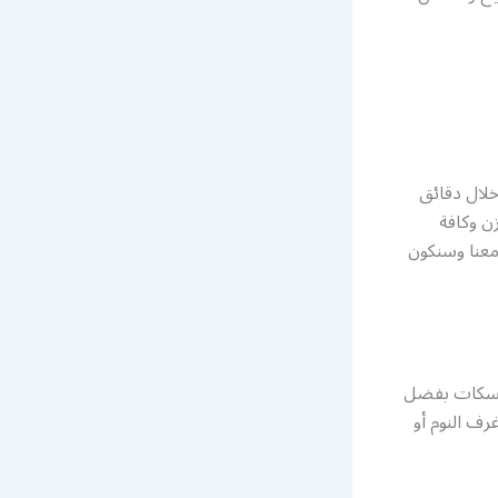
لال دقائق
زن وكافة
 معنا وسنكون
ومسكات بفضل
رف النوم أو