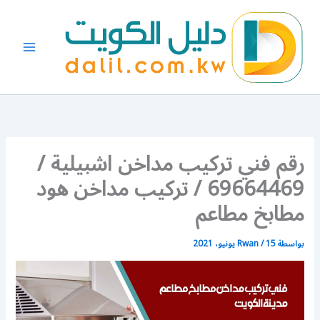
خطي
لى
لمحتوى
رقم فني تركيب مداخن اشبيلية /
69664469 / تركيب مداخن هود
مطابخ مطاعم
بواسطة
15 يونيو، 2021
/
Rwan