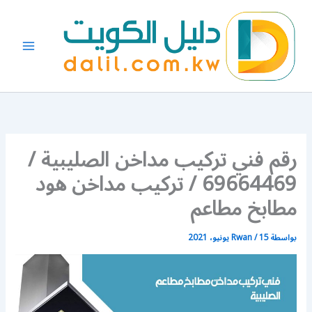
خطي
لى
لمحتوى
رقم فني تركيب مداخن الصليبية /
69664469 / تركيب مداخن هود
مطابخ مطاعم
بواسطة
15 يونيو، 2021
/
Rwan