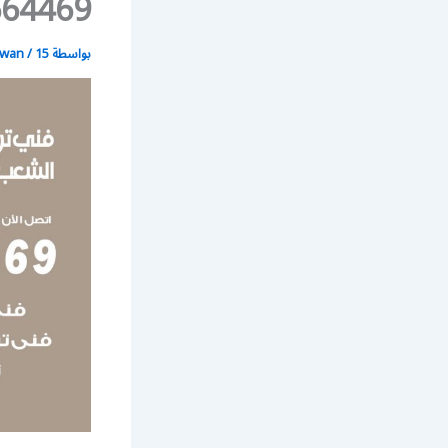
69664469 / تركيب مداخن هو
بواسطة
15 يونيو، 2021
/
wan