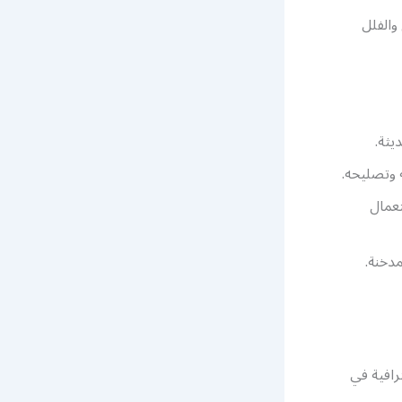
والفلل
يثة.
وتصليحه.
عمال
دخنة.
رافية في