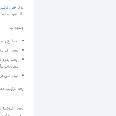
نوفر
فني تركي
والشقق وباستخ
ونقوم ب:
تصليح وصيان
يعمل فني ت
أيضا يقوم 
مضخات وأد
نوفر فني ت
رقم تركيب مد
تعمل شركتنا عل
مجال المداخن و