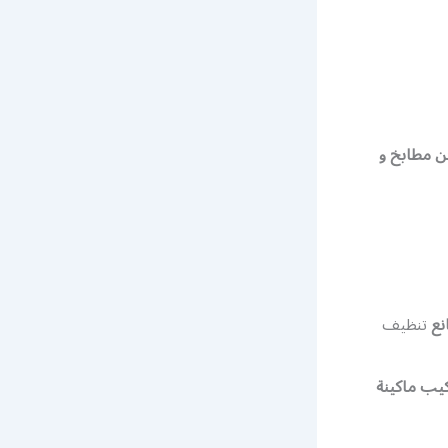
ن مطابخ و
نع
تنظيف
كيب ماكينة