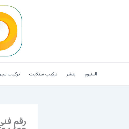
خطي
لى
لمحتوى
المنيوم
بنشر
تركيب ستلايت
تركيب سير
رقم فني