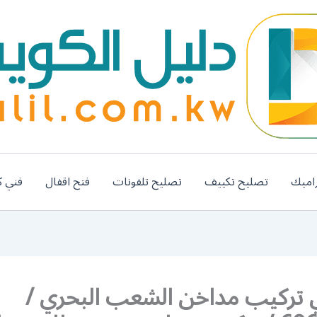
اميك
تصليح تكييف
تصليح تلفونات
فتح اقفال
فني ك
 تركيب مداخن الشعب البحري /