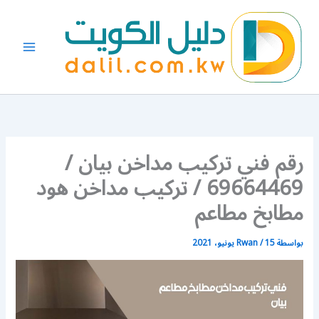
خطي
لى
لمحتوى
رقم فني تركيب مداخن بيان /
69664469 / تركيب مداخن هود
مطابخ مطاعم
بواسطة
15 يونيو، 2021
/
Rwan