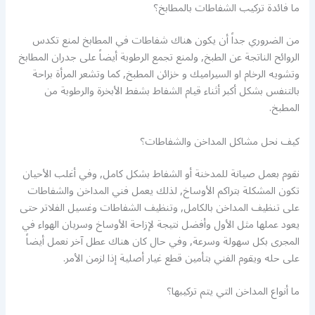
ما فائدة تركيب الشفاطات بالمطابخ؟
من الضروري جداً أن يكون هناك شفاطات في المطابخ لمنع تكدس
الروائح الناتجة عن الطبخ, ولمنع تجمع الرطوبة أيضاً على جدران المطابخ
وتشويه الرخام او السيراميك و خزائن المطبخ, كما وتشعر المرأة براحة
بالتنفس بشكل أكبر أثناء قيام الشفاط بشفط الأبخرة والرطوبة من
المطبخ.
كيف نحل مشاكل المداخن والشفاطات؟
نقوم بعمل صيانة للمدخنة أو الشفاط بشكل كامل, وفي أغلب الأحيان
تكون المشكلة بتراكم الأوساخ, لذلك يعمل فني المداخن والشفاطات
على تنظيف المداخن بالكامل, وتنظيف الشفاطات وغسيل الفلاتر حتى
يعود عملها مثل الأول وأفضل نتيجة لإزاحة الأوساخ وسريان الهواء في
المجرى بكل سهولة وسرعة, وفي حال كان هناك عطل آخر نعمل أيضاً
على حله ويقوم الفني بتأمين قطع غيار أصلية إذا لزمن الأمر.
ما أنواع المداخن التي يتم تركيبها؟