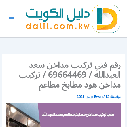
خطي
لى
لمحتوى
رقم فني تركيب مداخن سعد
العبدالله / 69664469 / تركيب
مداخن هود مطابخ مطاعم
بواسطة
15 يونيو، 2021
/
Rwan