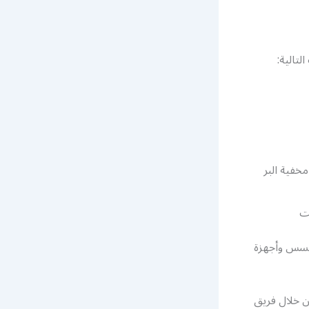
تالية:
خفية البر
ت
جسس وأجهزة
ن خلال فريق