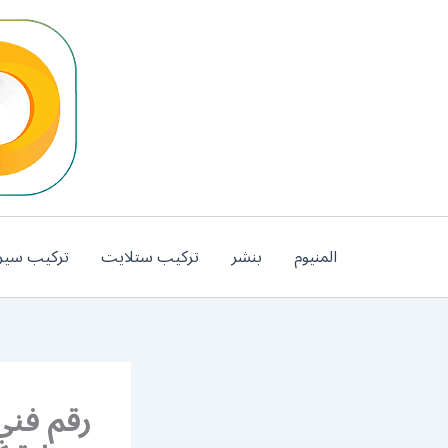
خطي
لى
لمحتوى
المنيوم
بنشر
تركيب ستلايت
تركيب سير