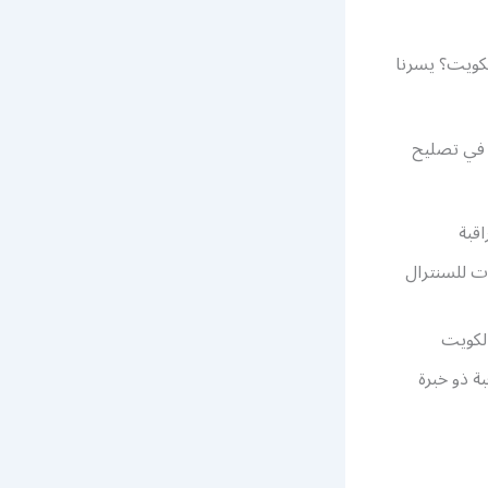
كويت؟ يسرنا
 في تصليح
قبة
ت للسنترال
الكويت
ة ذو خبرة