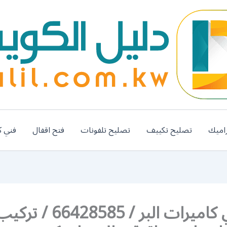
اميك
تصليح تكييف
تصليح تلفونات
فتح اقفال
فني ك
رقم فني كاميرات البر / 66428585 / تر