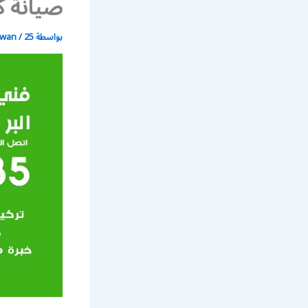
صيانة ك
بواسطة
25 يونيو، 2021
/
wan