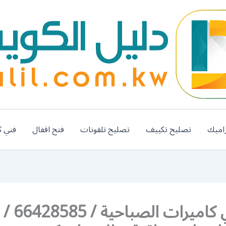
اميك
تصليح تكييف
تصليح تلفونات
فتح اقفال
فني ك
رقم فني كام