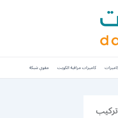
اميرات
كاميرات مراقبة الكويت
مقوي شبكة
يرات الصباحية / 66428585 / تركيب