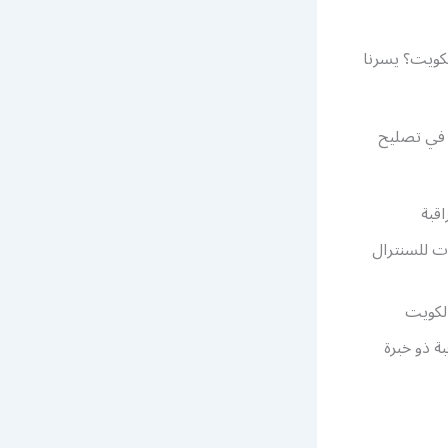
كويت؟ يسرنا
 في تصليح
قبة
ت للسنترال
الكويت
ة ذو خبرة