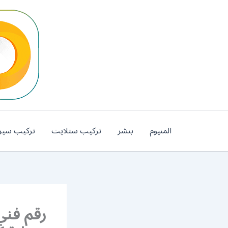
خطي
لى
لمحتوى
المنيوم
بنشر
تركيب ستلايت
تركيب سير