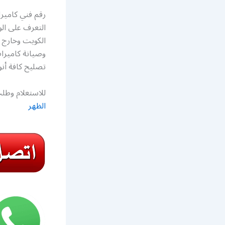
رقم فني كامير
التعرف على ال
الكويت وخارج ا
وصيانة كاميرات
تصليح كافة أنو
للاستعلام وطلب
الظهر