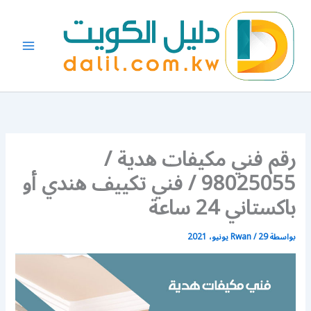
خطي
لى
لمحتوى
رقم فني مكيفات هدية /
98025055 / فني تكييف هندي أو
باكستاني 24 ساعة
بواسطة
29 يونيو، 2021
/
Rwan