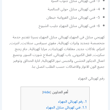
3- فني كهربائي منازل جنوب السرة
4- فني كهربائي منازل حولي السالمية
5- فني كهربائي منازل الفروانية خيطان
6- فني كهربائي منازل الجهراء جليب الشيوخ
كهربجي منازل في الجهراء كهربائي منازل الجهراء يسرنا تقديم خدمة
متخصصة بتمديد وايرات كهربائية, مقوي سيرفس, ستلايت, انترنت,
انتركم, بلاكات جديد, معلقات كهرباءيات, مرايا كهربائية, جام زجتج
سكريت, قفل الكتروني, باب كهربائي, اصلاح شورت السور, وجميع
اعمال الديكور الخشبي والجبس نبور الكهربائية, انارة الحدائق وتوفير
جميع الون الانوار والاضائات حسب الطلب اتصل بنا.
رقم كهربائي الجهراء
أهم العناوين
]
Hide
[
1.
رقم كهربائي الجهراء
1.1.
فني كهربائي منازل الجهراء