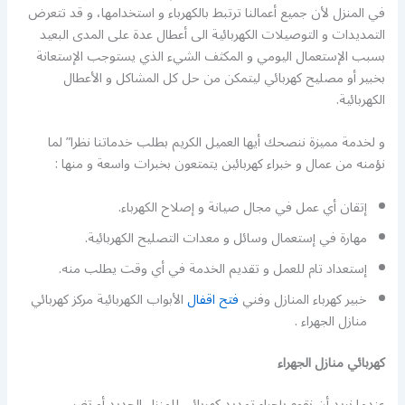
في المنزل لأن جميع أعمالنا ترتبط بالكهرباء و استخدامها، و قد تتعرض
التمديدات و التوصيلات الكهربائية الى أعطال عدة على المدى البعيد
بسبب الإستعمال اليومي و المكثف الشيء الذي يستوجب الإستعانة
بخبير أو مصليح كهربائي ليتمكن من حل كل المشاكل و الأعطال
الكهربائية.
و لخدمة مميزة ننصحك أيها العميل الكريم بطلب خدماتنا نظرا” لما
نؤمنه من عمال و خبراء كهربائين يتمتعون بخبرات واسعة و منها :
إتقان أي عمل في مجال صيانة و إصلاح الكهرباء.
مهارة في إستعمال وسائل و معدات التصليح الكهربائية.
إستعداد تام للعمل و تقديم الخدمة في أي وقت يطلب منه.
خبير كهرباء المنازل وفني
فتح اقفال
الأبواب الكهربائية مركز كهربائي
منازل الجهراء .
كهربائي منازل الجهراء
عندما نريد أن نقوم بإجراء تمديد كهربائي للمنزل الجديد أو تغير