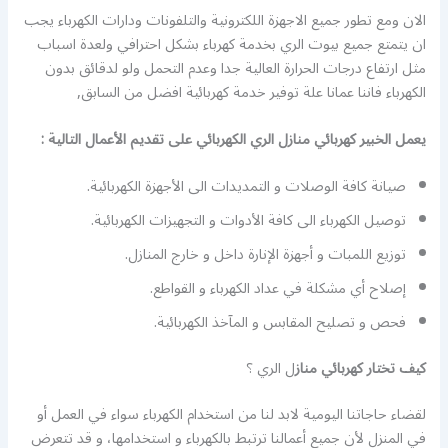
الان ومع تطور جميع الاجهزة اللكترونية والتلفونات ودارات الكهرباء يجب
ان يتمتع جميع بيوت الري بخدمة كهرباء بشكل احترافي ولعدة اسباب
مثل ارتفاع درجات الحرارة العالية جدا وعدم التحمل ولو لدقائق بدون
الكهرباء فاننا عمانا علة توفير خدمة كهربائية افضل من السابق,
يعمل الخبير كهربائي منازل الري الكهربائي على تقديم الأعمال التالية :
صيانة كافة الوصلات و التمديدات الى الأجهزة الكهربائية.
توصيل الكهرباء الى كافة الأدوات و التجهيزات الكهربائية.
توزيع اللمبات و أجهزة الإنارة داخل و خارج المنازل.
إصلاح أي مشكلة في عداد الكهرباء و القواطع.
فحص و تصليح المقابس و المآخذ الكهربائية.
كيف تختار كهربائي
مناز
ل الري ؟
لقضاء حاجاتنا اليومية لابد لنا من استخدام الكهرباء سواء في العمل أو
في المنزل لأن جميع أعمالنا ترتبط بالكهرباء و استخدامها، و قد تتعرض