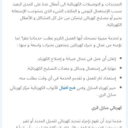
التمديدات و التوصيلات الكهربائية الى أعطال عدة على المدى البعيد
بسبب الإستعمال اليومي و المكثف الشيء الذي يستوجب الإستعانة
بخبير أو مصليح كهربائي ليتمكن من حل كل المشاكل و الأعطال
الكهربائية.
و لخدمة مميزة ننصحك أيها العميل الكريم بطلب خدماتنا نظرا” لما
نؤمنه من عمال و خبراء كهربائين يتمتعون بخبرات واسعة و منها :
إتقان أي عمل في مجال صيانة و إصلاح الكهرباء.
مهارة في إستعمال وسائل و معدات التصليح الكهربائية.
إستعداد تام للعمل و تقديم الخدمة في أي وقت يطلب منه.
خبير كهرباء المنازل وفني
فتح اقفال
الأبواب الكهربائية مركز كهربائي
منازل الري .
كهربائي منازل الري
عندما نريد أن نقوم بإجراء تمديد كهربائي للمنزل الجديد أو تغير
التمديدات القديمة التالفة و الأسلاك المتآكلة فإننا يجب أن نلجأ الى