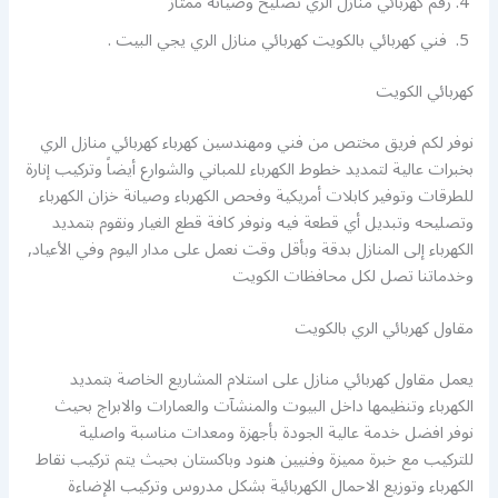
رقم كهربائي منازل الري تصليح وصيانة ممتاز
فني كهربائي بالكويت كهربائي منازل الري يجي البيت .
كهربائي الكويت
نوفر لكم فريق مختص من فني ومهندسين كهرباء كهربائي منازل الري
بخبرات عالية لتمديد خطوط الكهرباء للمباني والشوارع أيضاً وتركيب إنارة
للطرقات وتوفير كابلات أمريكية وفحص الكهرباء وصيانة خزان الكهرباء
وتصليحه وتبديل أي قطعة فيه ونوفر كافة قطع الغيار ونقوم بتمديد
الكهرباء إلى المنازل بدقة وبأقل وقت نعمل على مدار اليوم وفي الأعياد,
وخدماتنا تصل لكل محافظات الكويت
مقاول كهربائي الري بالكويت
يعمل مقاول كهربائي منازل على استلام المشاريع الخاصة بتمديد
الكهرباء وتنظيمها داخل البيوت والمنشآت والعمارات والابراج بحيث
نوفر افضل خدمة عالية الجودة بأجهزة ومعدات مناسبة واصلية
للتركيب مع خبرة مميزة وفنيين هنود وباكستان بحيث يتم تركيب نقاط
الكهرباء وتوزيع الاحمال الكهربائية بشكل مدروس وتركيب الإضاءة