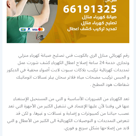
رقم كهربائي منازل الري بالكويت فني تصليح صيانة كهرباء منزلي
وتجاري خدمة 24 ساعة إصلاح اعطال الكهرباء كشف شورت عمل
تمديدات كهربائية تركيب بلاكات سبوت لايت أضواء مخفية في الديكور
و الجبس تركيب مضخات مياه فلاتر سخان بيلر غسالات اتوماتيك
شفاطات هود المطبخ .
تعد الكهرباء من الضرورات الأساسية و التي من المستحيل الإستغناء
عنها في وقتنا لأن عليها الإعتماد في تشغيل الكثير من الأجهزة التي تعد
عصب حياتنا من كمبيوترات و إضاءة و غسالات و غيرها، و لكن قد
تتعرض التمديدات و التوصيلات الكهربائية الى الكثير من الأعطال و التي
لابد من إصلاحها بشكل سريع و فوري.