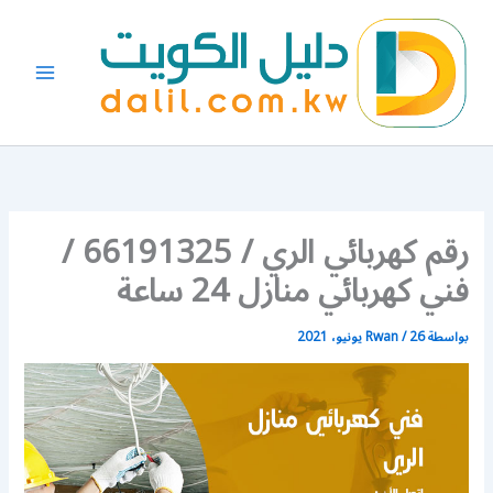
خطي
لى
لمحتوى
رقم كهربائي الري / 66191325 /
فني كهربائي منازل 24 ساعة
بواسطة
26 يونيو، 2021
/
Rwan