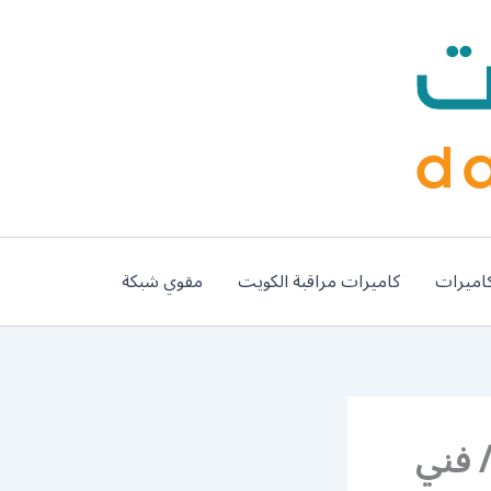
اميرات
كاميرات مراقبة الكويت
مقوي شبكة
هربائي الشعب السكنية / 66191325 / فني