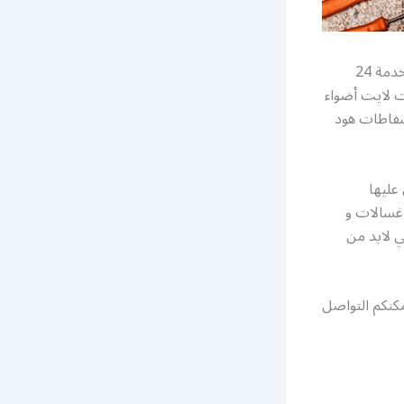
رقم كهربائي منازل الشعب السكنية بالكويت فني تصليح صيانة كهرباء منزلي وتجاري خدمة 24
 لايت أضواء
شفاطات هود
عليها
 غسالات و
ي لابد من
كنكم التواصل