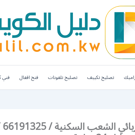
اميك
تصليح تكييف
تصليح تلفونات
فتح اقفال
فني ك
رقم ك