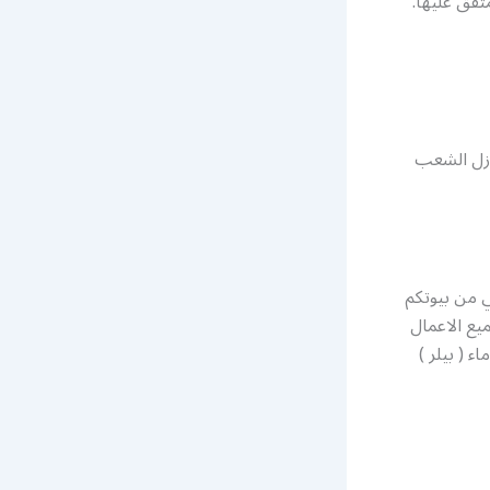
تفق عليها.
ازل الشعب
 من بيوتكم
يع الاعمال
ء ( بيلر )