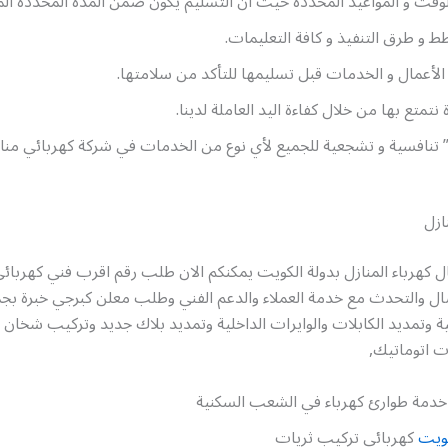
بالوقت و المواعيد المحددة حيث أن التسليم يكون ضمن المدة المحددة الم
طط و طرق التنفيذ و كافة التعليمات.
أعمال و الخدمات قبل تسليمها للتأكد من سلامتها.
نتمتع بها من خلال كفاءة اليد العاملة لدينا.
” تنافسية و تشجعية للجميع لأي نوع من الخدمات في شركة كهربائي من
ازل
هرباء المنازل بدولة الكويت يمكنكم الان طلب رقم اقرب فني كهربائي
ال والتحدث مع خدمة العملاء والدعم الفني وطلب معلن كبرجي خبرة بجم
لية وتمديد الكابلات والوايرات الداخلية وتمديد بلاك جديد وتركيب شخان ما
 اتوماتيك,
دمة طوارئ كهرباء في الشعب السكنية
كويت
كهربائي تركيب ثريات