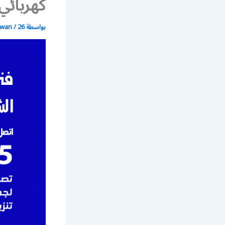
كهربائي منا
بواسطة
26 يونيو، 2021
/
wan