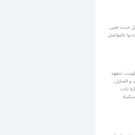
اضل حيث نعنى
ددوا بالتواصل
كويت، نتعهد
و المنازل،
ارة ذات
كنية