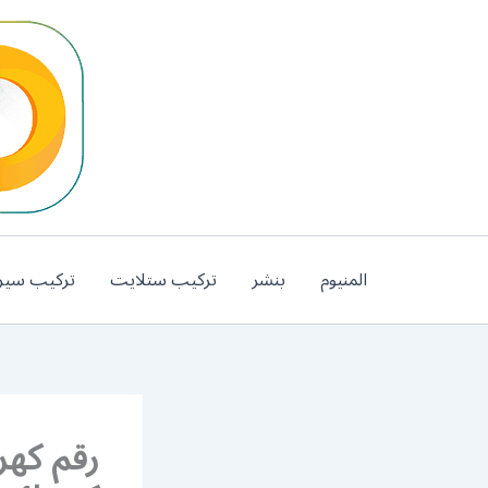
خطي
لى
لمحتوى
المنيوم
بنشر
تركيب ستلايت
تركيب سير