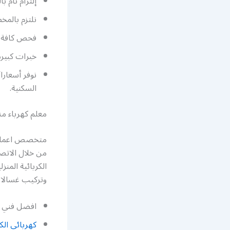
إلتزام تام 
نلتزم بالمخ
فحص كافة ال
خبرات كبيرة 
نوفر أسعارا
السكنية.
معلم كهرباء من
متخصص اعمال ك
من خلال الاتص
الكربائية المنز
وتركيب غسالات
افضل فني خ
كهربائي ال