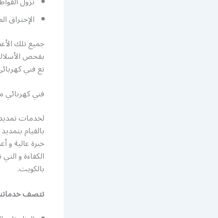
نزول القواط
الإحتراق الم
جميع تلك الأعط
بفحص الأسلاك و 
نع فني كهربائ
فني كهربائي م
لخدمات تمديد و
بالقيام بتمديد
خبرة عالية و أع
الكفاءة و التي
بالكويت.
تتصف خدماتنا ب