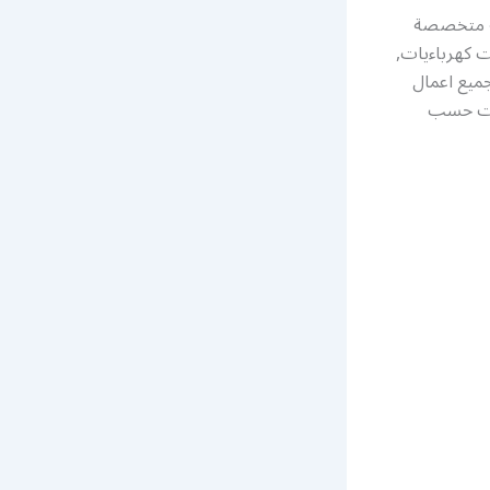
مة متخصصة
ت كهرباءيات,
جميع اعمال
ائات حسب