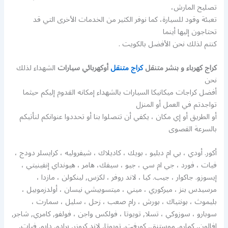
تصليح المارش،
تعبئة وقود للسيارة، كما نوفر الكثير من الخدمات الأخرى التي قد
تحتاجون إليها أينما
كنتم لذلك نحن الأفضل بالكويت .
كراج كهرباء و بنشر متنقل
كراج متنقل
أوكهربائي سيارات
الشهداء لذلك
نحن
أفضل كراجات ميكانيكا السيارات بالشهداء إمكانه القدوم إليكم حيثما
تواجدتم في العمل أو المنزل
أو الطريق أو إي مكان ، يكفي أن تتصلوا بنا أو تحددوا عنوانكم لنأتيكم
بالسرعة القصوى
أكور. أودي ، بي ام دبليو ، بويك ، كاديلاك ، شيفروليه ، كرايسلر دودج ،
فيات ، فورد ، جي ام سي ، جيو ، سيفك، هامر ، هيونداي إنفينيتي ،
إيسوزو. جاكوار ، جيب. كيا ، لاند روفر ، لكزس, لينكولن ، مازدا ،
مرسيدس بنز ، ميركوري ، ميني ، ميتسوبيشي نيسان ، أولدزموبيل ،
بليموث ، بونتياك ، بورش ، رام صعب ، زحل ، سليل ، سمارت ،
سوبارو ، سوزوكي ، تسلا, تويوتا ، فولكس واجن ، فولفو, كامري, شاجر,
افالون, كمارو, موستنق, كورفت, تويوتا, لاند كروزر, برادو, دايو, فيات,