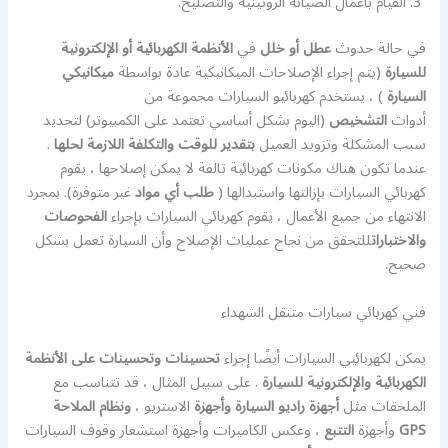
القيام بأعمال الصيانة الروتينية والتصليح.
في حالة حدوث
عطل أو خلل
في
الأنظمة الكهربائية أو الإلكترونية
للسيارة
(يتم إجراء الإصلاحات الميكانيكية عادة بواسطة
ميكانيكي
السيارة
) ، يستخدم كهربائيو السيارات مجموعة من
أدوات
التشخيص
(اليوم بشكل أساسي تعتمد على الكمبيوتر) لتحديد
سبب المشكلة وتزويد العميل
بتقدير للوقت والتكلفة اللازمة لحلها
.
عندما تكون هناك مكونات كهربائية تالفة لا يمكن إصلاحها ، يقوم
كهربائي السيارات بإزالتها واستبدالها (
طلب أي مواد
غير متوفرة). بمجرد
الانتهاء من جميع الأعمال ، يقوم كهربائي السيارات بإجراء
الفحوصات
والاختبارات
للتحقق من نجاح عمليات الإصلاح وأن السيارة تعمل بشكل
صحيح.
فني كهربائي سيارات متنقل الشهداء
يمكن لكهربائيي السيارات أيضًا إجراء
تحسينات وتحسينات على الأنظمة
الكهربائية والإلكترونية للسيارة
. على سبيل المثال ، قد تتناسب مع
الملحقات مثل
أجهزة راديو السيارة وأجهزة
الاستريو ،
ونظام الملاحة
GPS
وأجهزة
التتبع
، وعكس الكاميرات وأجهزة استشعار وقوف السيارات