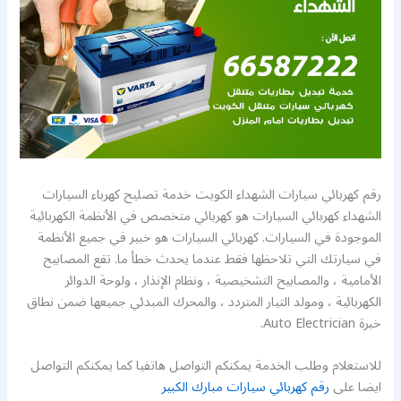
رقم كهربائي سيارات الشهداء الكويت خدمة تصليح كهرباء السيارات
الشهداء كهربائي السيارات هو كهربائي متخصص في الأنظمة الكهربائية
الموجودة في السيارات. كهربائي السيارات هو خبير في جميع الأنظمة
في سيارتك التي تلاحظها فقط عندما يحدث خطأ ما. تقع المصابيح
الأمامية ، والمصابيح التشخيصية ، ونظام الإنذار ، ولوحة الدوائر
الكهربائية ، ومولد التيار المتردد ، والمحرك المبدئي جميعها ضمن نطاق
خبرة Auto Electrician.
للاستعلام وطلب الخدمة يمكنكم التواصل هاتفيا كما يمكنكم التواصل
ايضا على
رقم كهربائي سيارات مبارك الكبير