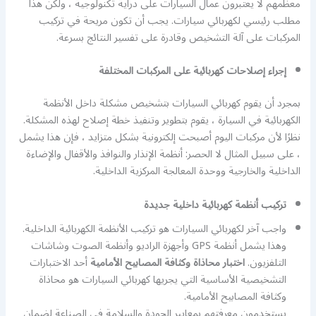
معظمهم لا يعتبرون عمال السيارات على دراية تكنولوجية ، ولكن هذا
مطلب رئيسي لكهربائي سيارات. يجب أن تكون مريحة في تركيب
المركبات على آلة التشخيص وقادرة على تفسير النتائج بسرعة.
إجراء إصلاحات كهربائية على المركبات المختلفة
بمجرد أن يقوم كهربائي السيارات بتشخيص مشكلة داخل الأنظمة
الكهربائية في السيارة ، يقوم بتطوير وتنفيذ خطة إصلاح لهذه المشكلة.
نظرًا لأن مركبات اليوم أصبحت إلكترونية بشكل متزايد ، فإن هذا يشمل
، على سبيل المثال لا الحصر: أنظمة الإنذار والنوافذ والأقفال والإضاءة
الداخلية والخارجية ووحدة المعالجة المركزية الداخلية.
تركيب أنظمة كهربائية داخلية جديدة
واجب آخر لكهربائي السيارات هو تركيب الأنظمة الكهربائية الداخلية.
وهذا يشمل أنظمة GPS وأجهزة الراديو وأنظمة الصوت وشاشات
التلفزيون.
اختبار محاذاة وكثافة المصابيح الأمامية
أحد الاختبارات
التشخيصية الأساسية التي يجريها كهربائي السيارات هو محاذاة
وكثافة المصابيح الأمامية.
يستخدمون معرفتهم بمعايير الجودة والسلامة في الصناعة لضمان