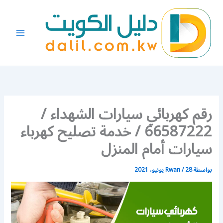
خطي
لى
لمحتوى
رقم كهربائي سيارات الشهداء /
66587222 / خدمة تصليح كهرباء
سيارات أمام المنزل
بواسطة
28 يونيو، 2021
/
Rwan