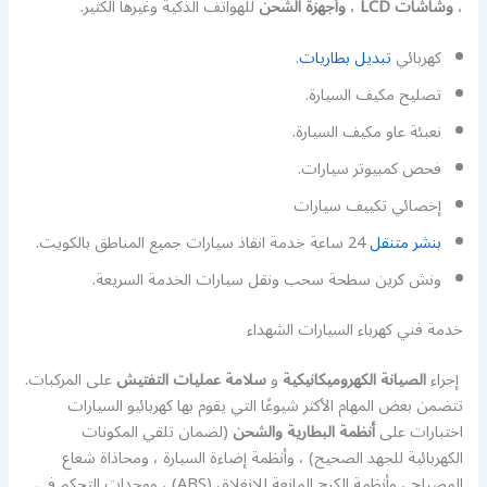
،
وشاشات LCD
،
وأجهزة الشحن
للهواتف الذكية وغيرها الكثير.
كهربائي
تبديل بطاريات
.
تصليح مكيف السيارة.
نعبئة عاو مكيف السيارة.
فحص كمبيوتر سيارات.
إخصائي تكييف سيارات
بنشر متنقل
24 ساعة خدمة انقاذ سيارات جميع المناطق بالكويت.
ونش كرين سطحة سحب ونقل سيارات الخدمة السريعة.
خدمة فني كهرباء السيارات الشهداء
إجراء
الصيانة الكهروميكانيكية
و
سلامة عمليات التفتيش
على المركبات.
تتضمن بعض المهام الأكثر شيوعًا التي يقوم بها كهربائيو السيارات
اختبارات على
أنظمة البطارية والشحن
(لضمان تلقي المكونات
الكهربائية للجهد الصحيح) ، وأنظمة إضاءة السيارة ، ومحاذاة شعاع
المصباح ، وأنظمة الكبح المانعة للانغلاق (ABS) ، ووحدات التحكم في