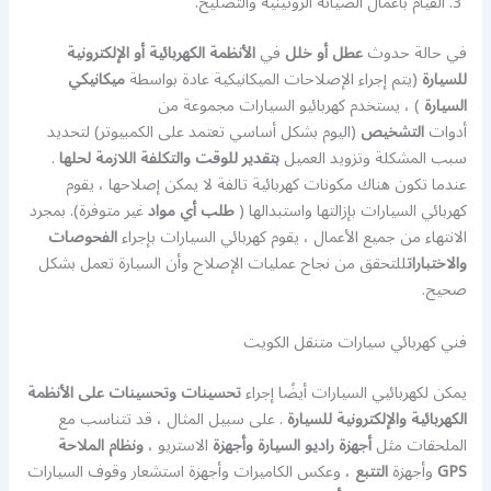
القيام بأعمال الصيانة الروتينية والتصليح.
في حالة حدوث
عطل أو خلل
في
الأنظمة الكهربائية أو الإلكترونية
للسيارة
(يتم إجراء الإصلاحات الميكانيكية عادة بواسطة
ميكانيكي
السيارة
) ، يستخدم كهربائيو السيارات مجموعة من
أدوات
التشخيص
(اليوم بشكل أساسي تعتمد على الكمبيوتر) لتحديد
سبب المشكلة وتزويد العميل
بتقدير للوقت والتكلفة اللازمة لحلها
.
عندما تكون هناك مكونات كهربائية تالفة لا يمكن إصلاحها ، يقوم
كهربائي السيارات بإزالتها واستبدالها (
طلب أي مواد
غير متوفرة). بمجرد
الانتهاء من جميع الأعمال ، يقوم كهربائي السيارات بإجراء
الفحوصات
والاختبارات
للتحقق من نجاح عمليات الإصلاح وأن السيارة تعمل بشكل
صحيح.
فني كهربائي سيارات متنقل الكويت
يمكن لكهربائيي السيارات أيضًا إجراء
تحسينات وتحسينات على الأنظمة
الكهربائية والإلكترونية للسيارة
. على سبيل المثال ، قد تتناسب مع
الملحقات مثل
أجهزة راديو السيارة وأجهزة
الاستريو ،
ونظام الملاحة
GPS
وأجهزة
التتبع
، وعكس الكاميرات وأجهزة استشعار وقوف السيارات