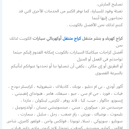
تصليح المارش،
تعبئة وقود للسيارة، كما نوفر الكثير من الخدمات الأخرى التي قد
تحتاجون إليها أينما
كنتم لذلك نحن الأفضل بالكويت .
كراج كهرباء و بنشر متنقل
كراج متنقل
أوكهربائي سيارات
الكويت لذلك
نحن
أفضل كراجات ميكانيكا السيارات بالكويت إمكانه القدوم إليكم حيثما
تواجدتم في العمل أو المنزل
أو الطريق أو إي مكان ، يكفي أن تتصلوا بنا أو تحددوا عنوانكم لنأتيكم
بالسرعة القصوى
أكور. أودي ، بي ام دبليو ، بويك ، كاديلاك ، شيفروليه ، كرايسلر دودج ،
فيات ، فورد ، جي ام سي ، جيو ، سيفك، هامر ، هيونداي إنفينيتي ،
إيسوزو. جاكوار ، جيب. كيا ، لاند روفر ، لكزس, لينكولن ، مازدا ،
مرسيدس بنز ، ميركوري ، ميني ، ميتسوبيشي نيسان ، أولدزموبيل ،
بليموث ، بونتياك ، بورش ، رام صعب ، زحل ، سليل ، سمارت ،
سوبارو ، سوزوكي ، تسلا, تويوتا ، فولكس واجن ، فولفو, كامري, شاجر,
افالون, كمارو, موستنق, كورفت, تويوتا, لاند كروزر, برادو, دايو, فيات,