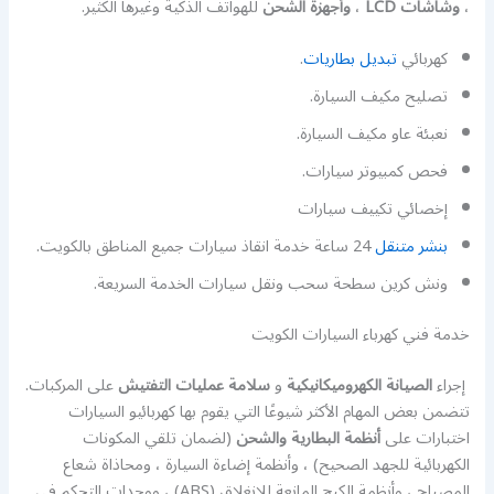
،
وشاشات LCD
،
وأجهزة الشحن
للهواتف الذكية وغيرها الكثير.
كهربائي
تبديل بطاريات
.
تصليح مكيف السيارة.
نعبئة عاو مكيف السيارة.
فحص كمبيوتر سيارات.
إخصائي تكييف سيارات
بنشر متنقل
24 ساعة خدمة انقاذ سيارات جميع المناطق بالكويت.
ونش كرين سطحة سحب ونقل سيارات الخدمة السريعة.
خدمة فني كهرباء السيارات الكويت
إجراء
الصيانة الكهروميكانيكية
و
سلامة عمليات التفتيش
على المركبات.
تتضمن بعض المهام الأكثر شيوعًا التي يقوم بها كهربائيو السيارات
اختبارات على
أنظمة البطارية والشحن
(لضمان تلقي المكونات
الكهربائية للجهد الصحيح) ، وأنظمة إضاءة السيارة ، ومحاذاة شعاع
المصباح ، وأنظمة الكبح المانعة للانغلاق (ABS) ، ووحدات التحكم في