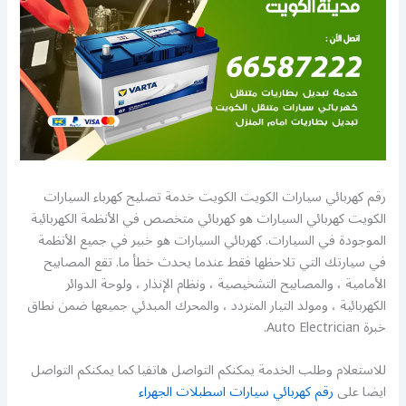
رقم كهربائي سيارات الكويت الكويت خدمة تصليح كهرباء السيارات
الكويت كهربائي السيارات هو كهربائي متخصص في الأنظمة الكهربائية
الموجودة في السيارات. كهربائي السيارات هو خبير في جميع الأنظمة
في سيارتك التي تلاحظها فقط عندما يحدث خطأ ما. تقع المصابيح
الأمامية ، والمصابيح التشخيصية ، ونظام الإنذار ، ولوحة الدوائر
الكهربائية ، ومولد التيار المتردد ، والمحرك المبدئي جميعها ضمن نطاق
خبرة Auto Electrician.
للاستعلام وطلب الخدمة يمكنكم التواصل هاتفيا كما يمكنكم التواصل
ايضا على
رقم كهربائي سيارات اسطبلات الجهراء