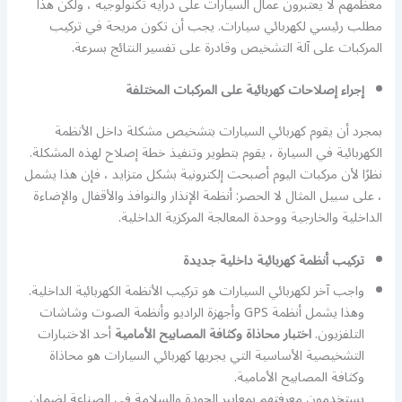
معظمهم لا يعتبرون عمال السيارات على دراية تكنولوجية ، ولكن هذا
مطلب رئيسي لكهربائي سيارات. يجب أن تكون مريحة في تركيب
المركبات على آلة التشخيص وقادرة على تفسير النتائج بسرعة.
إجراء إصلاحات كهربائية على المركبات المختلفة
بمجرد أن يقوم كهربائي السيارات بتشخيص مشكلة داخل الأنظمة
الكهربائية في السيارة ، يقوم بتطوير وتنفيذ خطة إصلاح لهذه المشكلة.
نظرًا لأن مركبات اليوم أصبحت إلكترونية بشكل متزايد ، فإن هذا يشمل
، على سبيل المثال لا الحصر: أنظمة الإنذار والنوافذ والأقفال والإضاءة
الداخلية والخارجية ووحدة المعالجة المركزية الداخلية.
تركيب أنظمة كهربائية داخلية جديدة
واجب آخر لكهربائي السيارات هو تركيب الأنظمة الكهربائية الداخلية.
وهذا يشمل أنظمة GPS وأجهزة الراديو وأنظمة الصوت وشاشات
التلفزيون.
اختبار محاذاة وكثافة المصابيح الأمامية
أحد الاختبارات
التشخيصية الأساسية التي يجريها كهربائي السيارات هو محاذاة
وكثافة المصابيح الأمامية.
يستخدمون معرفتهم بمعايير الجودة والسلامة في الصناعة لضمان