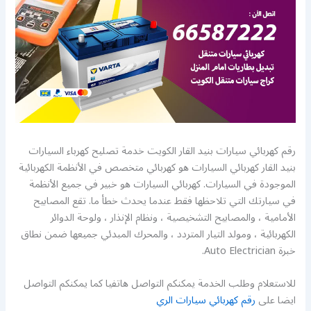
رقم كهربائي سيارات بنيد القار الكويت خدمة تصليح كهرباء السيارات
بنيد القار كهربائي السيارات هو كهربائي متخصص في الأنظمة الكهربائية
الموجودة في السيارات. كهربائي السيارات هو خبير في جميع الأنظمة
في سيارتك التي تلاحظها فقط عندما يحدث خطأ ما. تقع المصابيح
الأمامية ، والمصابيح التشخيصية ، ونظام الإنذار ، ولوحة الدوائر
الكهربائية ، ومولد التيار المتردد ، والمحرك المبدئي جميعها ضمن نطاق
خبرة Auto Electrician.
للاستعلام وطلب الخدمة يمكنكم التواصل هاتفيا كما يمكنكم التواصل
ايضا على
رقم كهربائي سيارات الري