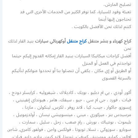
تصليح المارش،
تعبئة وقود للسيارة، كما نوفر الكثير من الخدمات الأخرى التي قد
تحتاجون إليها أينما
كنتم لذلك نحن الأفضل بالكويت .
كراج كهرباء و بنشر متنقل
كراج متنقل
أوكهربائي سيارات
بنيد القار لذلك
نحن
أفضل كراجات ميكانيكا السيارات ببنيد القار إمكانه القدوم إليكم حيثما
تواجدتم في العمل أو المنزل
أو الطريق أو إي مكان ، يكفي أن تتصلوا بنا أو تحددوا عنوانكم لنأتيكم
بالسرعة القصوى
أكور. أودي ، بي ام دبليو ، بويك ، كاديلاك ، شيفروليه ، كرايسلر دودج ،
فيات ، فورد ، جي ام سي ، جيو ، سيفك، هامر ، هيونداي إنفينيتي ،
إيسوزو. جاكوار ، جيب. كيا ، لاند روفر ، لكزس, لينكولن ، مازدا ،
مرسيدس بنز ، ميركوري ، ميني ، ميتسوبيشي نيسان ، أولدزموبيل ،
بليموث ، بونتياك ، بورش ، رام صعب ، زحل ، سليل ، سمارت ،
سوبارو ، سوزوكي ، تسلا, تويوتا ، فولكس واجن ، فولفو, كامري, شاجر,
افالون, كمارو, موستنق, كورفت, تويوتا, لاند كروزر, برادو, دايو, فيات,