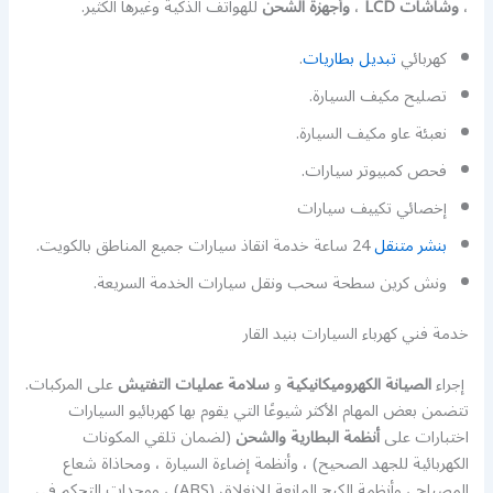
،
وشاشات LCD
،
وأجهزة الشحن
للهواتف الذكية وغيرها الكثير.
كهربائي
تبديل بطاريات
.
تصليح مكيف السيارة.
نعبئة عاو مكيف السيارة.
فحص كمبيوتر سيارات.
إخصائي تكييف سيارات
بنشر متنقل
24 ساعة خدمة انقاذ سيارات جميع المناطق بالكويت.
ونش كرين سطحة سحب ونقل سيارات الخدمة السريعة.
خدمة فني كهرباء السيارات بنيد القار
إجراء
الصيانة الكهروميكانيكية
و
سلامة عمليات التفتيش
على المركبات.
تتضمن بعض المهام الأكثر شيوعًا التي يقوم بها كهربائيو السيارات
اختبارات على
أنظمة البطارية والشحن
(لضمان تلقي المكونات
الكهربائية للجهد الصحيح) ، وأنظمة إضاءة السيارة ، ومحاذاة شعاع
المصباح ، وأنظمة الكبح المانعة للانغلاق (ABS) ، ووحدات التحكم في