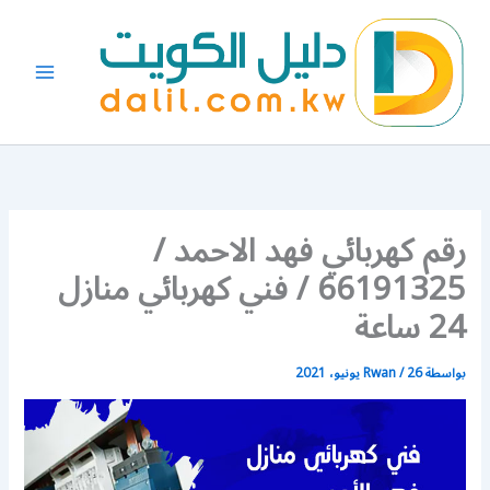
خطي
لى
لمحتوى
رقم كهربائي فهد الاحمد /
66191325 / فني كهربائي منازل
24 ساعة
بواسطة
26 يونيو، 2021
/
Rwan