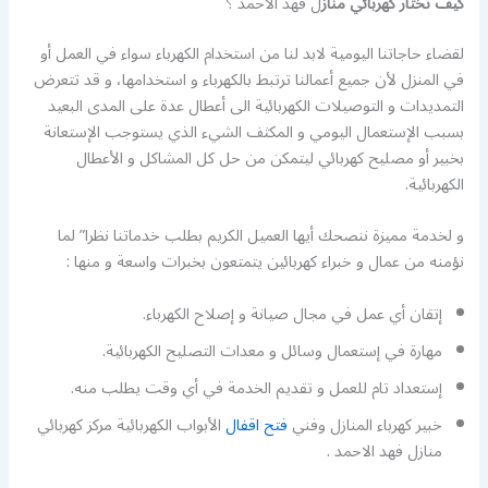
كيف تختار كهربائي
مناز
ل فهد الاحمد ؟
لقضاء حاجاتنا اليومية لابد لنا من استخدام الكهرباء سواء في العمل أو
في المنزل لأن جميع أعمالنا ترتبط بالكهرباء و استخدامها، و قد تتعرض
التمديدات و التوصيلات الكهربائية الى أعطال عدة على المدى البعيد
بسبب الإستعمال اليومي و المكثف الشيء الذي يستوجب الإستعانة
بخبير أو مصليح كهربائي ليتمكن من حل كل المشاكل و الأعطال
الكهربائية.
و لخدمة مميزة ننصحك أيها العميل الكريم بطلب خدماتنا نظرا” لما
نؤمنه من عمال و خبراء كهربائين يتمتعون بخبرات واسعة و منها :
إتقان أي عمل في مجال صيانة و إصلاح الكهرباء.
مهارة في إستعمال وسائل و معدات التصليح الكهربائية.
إستعداد تام للعمل و تقديم الخدمة في أي وقت يطلب منه.
خبير كهرباء المنازل وفني
فتح اقفال
الأبواب الكهربائية مركز كهربائي
منازل فهد الاحمد .