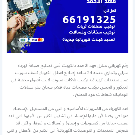
رقم كهربائي منازل فهد الاحمد بالكويت فني تصليح صيانة كهرباء
منزلي وتجاري خدمة 24 ساعة إصلاح اعطال الكهرباء كشف شورت
عمل تمديدات كهربائية تركيب بلاكات سبوت لايت أضواء مخفية في
الديكور و الجبس تركيب مضخات مياه فلاتر سخان بيلر غسالات
اتوماتيك شفاطات هود المطبخ .
تعد الكهرباء من الضرورات الأساسية و التي من المستحيل الإستغناء
عنها في وقتنا لأن عليها الإعتماد في تشغيل الكثير من الأجهزة التي تعد
عصب حياتنا من كمبيوترات و إضاءة و غسالات و غيرها، و لكن قد
تتعرض التمديدات و التوصيلات الكهربائية الى الكثير من الأعطال و التي