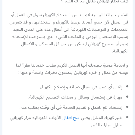
كيف تختار كهربائي
مناز
ل مبارك الكبير ؟
لقضاء حاجاتنا اليومية لابد لنا من استخدام الكهرباء سواء في العمل أو
في المنزل لأن جميع أعمالنا ترتبط بالكهرباء و استخدامها، و قد تتعرض
التمديدات و التوصيلات الكهربائية الى أعطال عدة على المدى البعيد
بسبب الإستعمال اليومي و المكثف الشيء الذي يستوجب الإستعانة
بخبير أو مصليح كهربائي ليتمكن من حل كل المشاكل و الأعطال
الكهربائية.
و لخدمة مميزة ننصحك أيها العميل الكريم بطلب خدماتنا نظرا” لما
نؤمنه من عمال و خبراء كهربائين يتمتعون بخبرات واسعة و منها :
إتقان أي عمل في مجال صيانة و إصلاح الكهرباء.
مهارة في إستعمال وسائل و معدات التصليح الكهربائية.
إستعداد تام للعمل و تقديم الخدمة في أي وقت يطلب منه.
خبير كهرباء المنازل وفني
فتح اقفال
الأبواب الكهربائية مركز كهربائي
منازل مبارك الكبير .