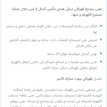
يعنى مصلح كهربائي منازل هندي بتأمين أعمال لا غنى خلال عملية
تصليح الكهرباء و منها :
التأكد من سلامة التوصيلات من خلال القيام بفحص دقيق و شامل
لها.
نحرص على استخدام المعدات ذات حداثة و تطور للكشف الدقيق
عن مكان الخلل.
نؤمن أعمال متواصلة طوال 24 ساعة.
نعنى بتقديم تعليمات و نصائح تفيدكم في تلافي اعطال الكهرباء
بموقع مقاول كهربائي منازل مبارك الكبير.
افضل
كهربائي بيوت مبارك الكبير
لكي تتمتعي سيدتي بكهرباء جيدة تعتمدين عليها في إنجاز أعمالك
اليومية الكثيرة فإننا ننصحك بخدمات شركتنا التي تعنى بكافة خدمات
الكهرباء المنزلية من تمديد او تركيب أو تصليح أو صيانة، نعنى بتوفير
أفضل المعدات مع أجود نوعيات الأسلاك و التمديدات و مواد الإنارة،