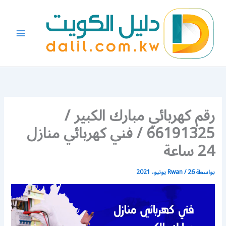
خطي
لى
لمحتوى
رقم كهربائي مبارك الكبير /
66191325 / فني كهربائي منازل
24 ساعة
بواسطة
26 يونيو، 2021
/
Rwan