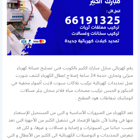
رقم كهربائي منازل مبارك الكبير بالكويت فني تصليح صيانة كهرباء
منزلي وتجاري خدمة 24 ساعة إصلاح اعطال الكهرباء كشف شورت
عمل تمديدات كهربائية تركيب بلاكات سبوت لايت أضواء مخفية في
الديكور و الجبس تركيب مضخات مياه فلاتر سخان بيلر غسالات
اتوماتيك شفاطات هود المطبخ .
تعد الكهرباء من الضرورات الأساسية و التي من المستحيل الإستغناء
عنها في وقتنا لأن عليها الإعتماد في تشغيل الكثير من الأجهزة التي تعد
عصب حياتنا من كمبيوترات و إضاءة و غسالات و غيرها، و لكن قد
تتعرض التمديدات و التوصيلات الكهربائية الى الكثير من الأعطال و التي