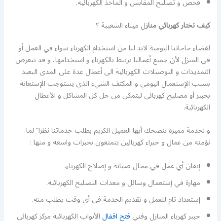
فحص و تصليح المقابس و المآخذ الكهربائية.
كيف تختار كهربائي
مناز
ل ميناء الشعيبة ؟
لقضاء حاجاتنا اليومية لابد لنا من استخدام الكهرباء سواء في العمل أو
في المنزل لأن جميع أعمالنا ترتبط بالكهرباء و استخدامها، و قد تتعرض
التمديدات و التوصيلات الكهربائية الى أعطال عدة على المدى البعيد
بسبب الإستعمال اليومي و المكثف الشيء الذي يستوجب الإستعانة
بخبير أو مصليح كهربائي ليتمكن من حل كل المشاكل و الأعطال
الكهربائية.
و لخدمة مميزة ننصحك أيها العميل الكريم بطلب خدماتنا نظرا” لما
نؤمنه من عمال و خبراء كهربائين يتمتعون بخبرات واسعة و منها :
إتقان أي عمل في مجال صيانة و إصلاح الكهرباء.
مهارة في إستعمال وسائل و معدات التصليح الكهربائية.
إستعداد تام للعمل و تقديم الخدمة في أي وقت يطلب منه.
خبير كهرباء المنازل وفني
فتح اقفال
الأبواب الكهربائية مركز كهربائي