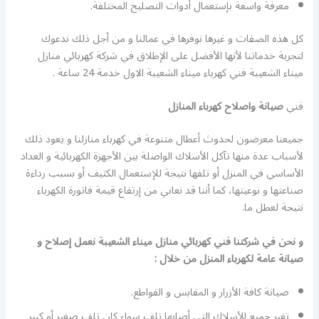
معرفة واسعة بإستعمال أدوات التصليح المختلفة.
كل هذه الصفات و غيرها نوفرها في عمالنا و من أجل ذلك ندعوك
لتجربة خدماتنا لأنها الأفضل على الإطلاق في شركة كهربائي منازل
ميناء الشعيبة فني كهرباء ميناء الشعيبة الاول خدمة 24 ساعة .
فني
صيانة واصلاح كهرباء المنازل
جميعنا معرضون لحدوث أعطال متنوعة في كهرباء منازلنا و يعود ذلك
لأسباب عدة منها تآكل الأسلاك الواصلة بين الأجهزة الكهربائية و العداد
الأساسي في المنزل أو تلفها نتيجة للإستعمال الكثيف أو بسبب رداءة
صناعتها و نوعيتها، كما أننا قد نعاني من إرتفاع قيمة فاتورة الكهرباء
نتيجة لعطل ما.
و نحن في شركتنا فني كهربائي منازل ميناء الشعيبة نعمل إصلاح و
صيانة عامة لكهرباء المنزل من خلال :
صيانة كافة الأزرار و المقابس و القواطع.
تغير جميع الأسلاك التي أصابها تلف سواء كان تلف صغير أو كبير.