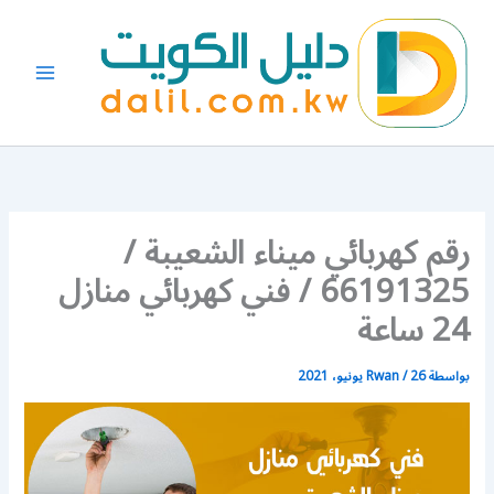
خطي
لى
لمحتوى
رقم كهربائي ميناء الشعيبة /
66191325 / فني كهربائي منازل
24 ساعة
بواسطة
26 يونيو، 2021
/
Rwan