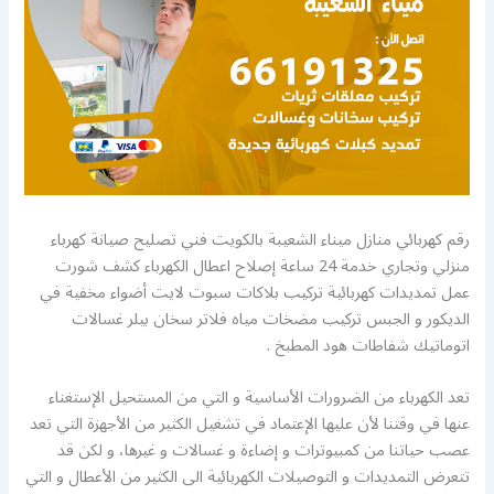
رقم كهربائي منازل ميناء الشعيبة بالكويت فني تصليح صيانة كهرباء
منزلي وتجاري خدمة 24 ساعة إصلاح اعطال الكهرباء كشف شورت
عمل تمديدات كهربائية تركيب بلاكات سبوت لايت أضواء مخفية في
الديكور و الجبس تركيب مضخات مياه فلاتر سخان بيلر غسالات
اتوماتيك شفاطات هود المطبخ .
تعد الكهرباء من الضرورات الأساسية و التي من المستحيل الإستغناء
عنها في وقتنا لأن عليها الإعتماد في تشغيل الكثير من الأجهزة التي تعد
عصب حياتنا من كمبيوترات و إضاءة و غسالات و غيرها، و لكن قد
تتعرض التمديدات و التوصيلات الكهربائية الى الكثير من الأعطال و التي