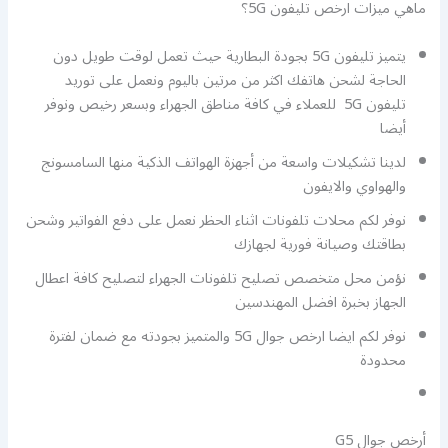
ماهي ميزات ارخص تليفون 5G؟
يتميز تليفون 5G بجودة البطارية حيث تعمل لوقت طويل دون
الحاجة لشحن هاتفك اكثر من مرتين باليوم ونعمل على توريد
تليفون 5G للعملاء في كافة مناطق الجهراء وبسعر رخيص ونوفر
أيضا
لدينا تشكيلات واسعة من أجهزة الهواتف الذكية منها السامسونج
والهواوي والايفون
نوفر لكم محلات تلفونات اثناء الحظر نعمل على دفع الفواتير وشحن
بطاقتك وصيانة فورية لجهازك
نؤمن محل متخصص تصليح تلفونات الجهراء لتصليح كافة اعطال
الجهاز بخبرة افضل المهندسين
نوفر لكم ايضا ارخص جوال 5G والمتميز بجودته مع ضمان لفترة
محدودة
أرخص جوال G5