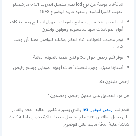
الدقة5.3 بوصة من نوع lcd نظام تشغيل اندرويد 6.0.1 مارشميلو
حديث كاميرا أمامية وخلفية عالية الوضوح 8+16
لدينا محل متخصص تصليح تلفونات الجهراء لتصليح وصيانة كافة
أنواع الموبايلات منها سامسونغ وهواوي وايفون
نوفر محلات تلفونات اثناء الحظر يمكنك التواصل معنا بأي وقت
شئت
نوفر لكم ارخص جوال 5G والذي يتميز بالجودة العالية
أسعارنا مميزة.. ونورد للعملاء أحدث أجهزة الموبايل وبسعر رخيص
ارخص تليفون 5G
هل تود الحصول على تلفون رخيص ومضمون؟
نقدم لك
ارخص تليفون 5G
والذي يتميز بالكاميرا العالية الدقة والقادر
على تحمل بطاقتين sim نظام تشغيل حديث ذاكرة تخزين داخلية كبيرة
شاشة عالية الدقة مايك عالي الوضوح