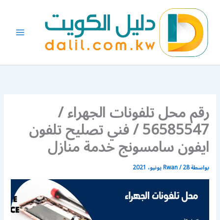
خطي
لى
لمحتوى
رقم محل تلفونات الجهراء /
56585547 / فني تصليح تلفون
ايفون سامسونج خدمة منازل
بواسطة
28 يونيو، 2021
/
Rwan