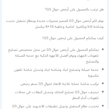
هل ترغب بالحصول على أرخص جوال G5؟
نوفر لكم أرخص حوال G5 المتميز بمميزات عديدة وبنظام تشغيل حديث
وشاشة lcd وبكاميرا امامية وخلفية 16+8 بيكسل
كيف يمكنكم الحصول على ارخص جوال G5؟
يمكنكم الحصول على أرخص جوال G5 من محل متخصص تصليح
تلفونات الجهراء ونوفر أفضل الأجهزة الذكية مع خدمة الصيانة
والتصليح
خدمة صيانة وتصليح ايباد وشاشة ايباد وتبديل شاشة تلفون
مكسورة
تركيب شاشة حماية ثلاثية الابعاد لجوال G5 بسعر رخيص
تنشيف جوال G5 تصليح المايك وتبديل البفلات في محلات
تلفونات أثناء الحظر
تحديث نظام التشغيل وتنزيل تطبيقات الاندرويد على جوال G5