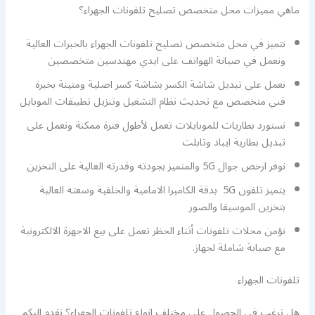
ماهي مميزات محل متخصص تصليح تلفونات الجهراء؟
نتميز في محل متخصص تصليح تلفونات الجهراء بالخبرات العالية
ونعمل في صيانة الهواتف على ايدي مهندسين متخصصين
نعمل على تبديل شاشة الكسر بشاشة كسر اصلية ومتينة بخبرة
فني متخصص مع تحديث نظام التشغيل وتنزيل تطبيقات الموبايل
نستورد بطاريات للموبايلات تعمل لأطول فترة ممكنة ونعمل على
تبديل بطارية ايباد وتابلت
نوفر ارخص جوال 5G والمتميز بجودته وقدرته العالية على التخزين
يتميز تلفون 5G بدقة الكاميرا الامامية والخلفية وسعته العالية
بتخزين الموسيقا والصور
نؤمن محلات تلفونات أثناء الحظر تعمل على بيع الاجهزة الالكترونية
مع صيانة شاملة لجهاز.
تلفونات الجهراء
هل ترغب في الحصول على مختلف انواع تلفونات الجهراء؟ نقدم اليكم