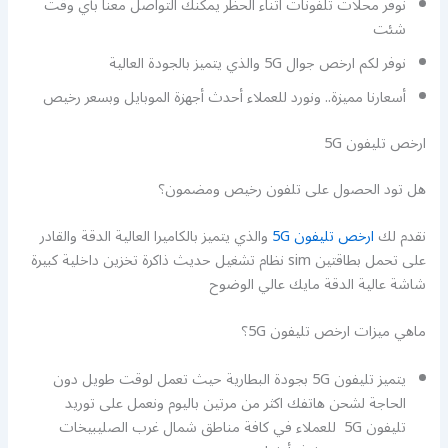
نوفر محلات تلفونات اثناء الحظر يمكنك التواصل معنا بأي وقت
شئت
نوفر لكم ارخص جوال 5G والذي يتميز بالجودة العالية
أسعارنا مميزة.. ونورد للعملاء أحدث أجهزة الموبايل وبسعر رخيص
ارخص تليفون 5G
هل تود الحصول على تلفون رخيص ومضمون؟
نقدم لك
ارخص تليفون 5G
والذي يتميز بالكاميرا العالية الدقة والقادر
على تحمل بطاقتين sim نظام تشغيل حديث ذاكرة تخزين داخلية كبيرة
شاشة عالية الدقة مايك عالي الوضوح
ماهي ميزات ارخص تليفون 5G؟
يتميز تليفون 5G بجودة البطارية حيث تعمل لوقت طويل دون
الحاجة لشحن هاتفك اكثر من مرتين باليوم ونعمل على توريد
تليفون 5G للعملاء في كافة مناطق شمال غرب الصليبيخات