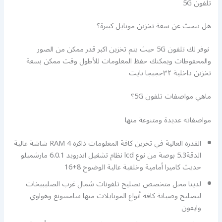
تلفون 5G
هل تبحث عن سعة تخزين موبايل كبيرة؟
نوفر لك تلفون 5G حيث يتم تخزين اكبر قدر ممكن من الصور
والمحفوظات ويمكنك حفظ المعلومات للأطول وقت ممكن بسعة
تخزين داخلية ٣٢ججيجا بايت
ماهي مواصفات تلفون 5G؟
مواصفاته عديدة ومتنوعة منها
القدرة العالية في تخزين كافة المعلومات ذاكرة RAM 4 شاشة عالية
الدقة5.3 بوصة من نوع lcd نظام تشغيل اندرويد 6.0.1 مارشميلو
حديث كاميرا أمامية وخلفية عالية الوضوح 8+16
لدينا محل متخصص تصليح تلفونات شمال غرب الصليبيخات
لتصليح وصيانة كافة أنواع الموبايلات منها سامسونغ وهواوي
وايفون