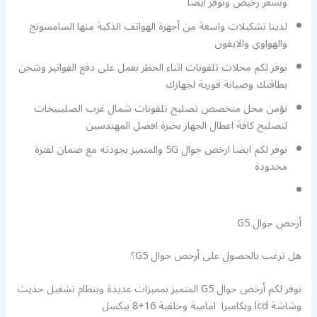
وبسعر رخيص ونوفر أيضا
لدينا تشكيلات واسعة من أجهزة الهواتف الذكية منها السامسونج
والهواوي والايفون
نوفر لكم محلات تلفونات اثناء الحظر نعمل على دفع الفواتير وشحن
بطاقتك وصيانة فورية لجهازك
نؤمن محل متخصص تصليح تلفونات شمال غرب الصليبيخات
لتصليح كافة اعطال الجهاز بخبرة افضل المهندسين
نوفر لكم ايضا ارخص جوال 5G والمتميز بجودته مع ضمان لفترة
محدودة
أرخص جوال G5
هل ترغب بالحصول على أرخص جوال G5؟
نوفر لكم أرخص حوال G5 المتميز بمميزات عديدة وبنظام تشغيل حديث
وشاشة lcd وبكاميرا امامية وخلفية 16+8 بيكسل