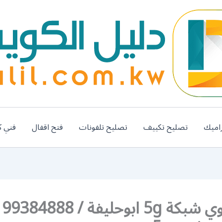
اميك
تصليح تكييف
تصليح تلفونات
فتح اقفال
فني ك
رقم مقوي