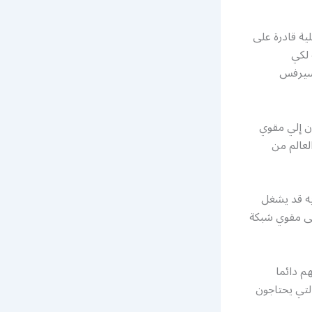
ية قادرة على
لكي
 سيرفس
ن إلي مقوي
عالم من
به قد يشغل
إلى مقوي شبكة
م دائما
تي يحتاجون