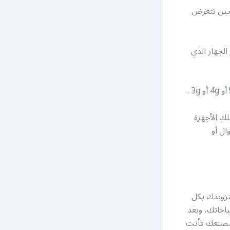
 حين تتعرض
لجهاز الذي
أو 4g أو 3g .
لك الأجهزة
ال أو
ك المقوي يقوم بتزويدك بكل
ياجاتك، ويعد
 مصنعك فأنت