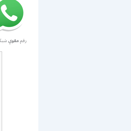
رقم
مقوي
شبكة 5g ابو