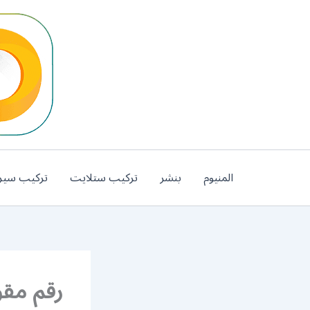
خطي
لى
لمحتوى
المنيوم
بنشر
تركيب ستلايت
تركيب سير