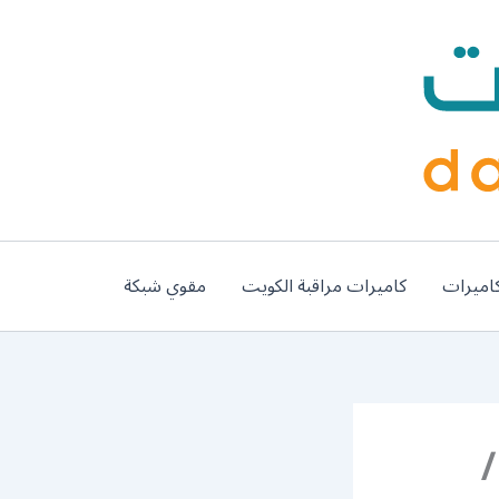
اميرات
كاميرات مراقبة الكويت
مقوي شبكة
 شبكة 5g ابوحليفة / 99384888 /