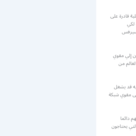
ية قادرة على
لكي
 سيرفس
ن إلي مقوي
عالم من
به قد يشغل
إلى مقوي شبكة
م دائما
تي يحتاجون