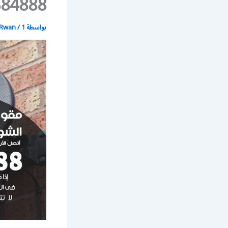
99384888 / مقوي 
بواسطة
1 يوليو، 2021
/
Rwan