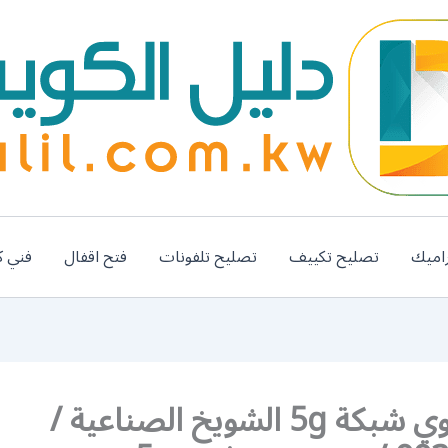
اميك
تصليح تكييف
تصليح تلفونات
فتح اقفال
فني ك
رقم مقوي شبكة 5g الشويخ الصناعية /