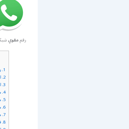
رقم
مقوي
شبكة 5g الشويخ ا
1.
رقم
2.
اف
3.
اس
4.
مق
5.
مق
6.
مق
7.
ما
8.
فن