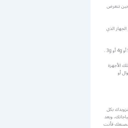
 حين تتعرض
لجهاز الذي
أو 4g أو 3g .
لك الأجهزة
ال أو
ك المقوي يقوم بتزويدك بكل
ياجاتك، ويعد
 مصنعك فأنت