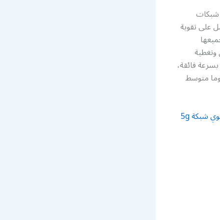
ويت تركيب مقوي شبكات
 على تقوية
ميعها
 وتغطية
بسرعة فائقة،
وما متوسط
رقم مقوي شبكة 5g