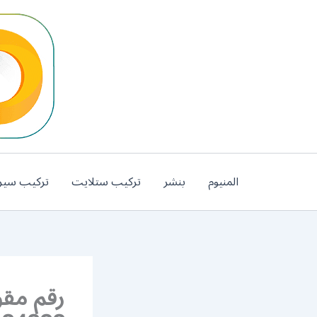
خطي
لى
لمحتوى
المنيوم
بنشر
تركيب ستلايت
تركيب سير