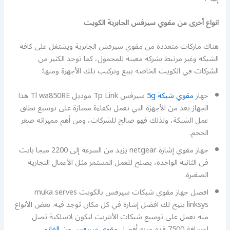
انواع أخرى من مقوي سيرفس الجابرية الكويت
هناك ماركات متعددة من مقوي سيرفس الجابرية ويشتغل على كافه
الشبكة وغير مرتبط بشركة معينة للمحمول، كما توجد الكثير من
الشركات في الكويت الخاصة ببيع وتركيب تلك الأجهزة ومنها:
جهاز
مقوي شبكة 5g
سيرفس Tp Link موديل Tl wa850RE هذا
الجهاز يعد من الأجهزة التي تعمل بكفاءة ممتازة على توسيع نطاق
عمل الشبكة، ولذلك فهو صالح للشركات، ومن أهم مميزاته صغر
الحجم.
جهاز مقوي إشارة netgear يزيد من السرعة إلى 2200 ميجا بايت
في الثانية الواحدة، يصلح للعمل المستمر مثل الأعمال التجارية
الصغيرة.
افضل جهاز مقوي شبكات سيرفس بالكويت muka serves
linksys يتيح لك افضل إشارة في كل مكان توجد فيه. بعض الأنواع
منه تعمل على توسيع شبكات الأنترنت لتكون لاسلكية تصل
لمسافة 7500 قدم مربع أفضل
مقوي سيرفس من الغانم
.