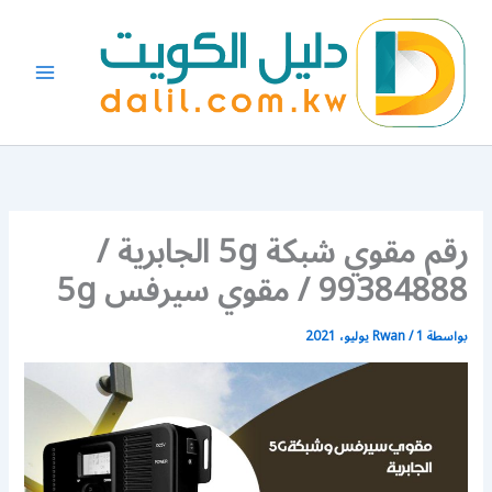
خطي
لى
لمحتوى
رقم مقوي شبكة 5g الجابرية /
99384888 / مقوي سيرفس 5g
بواسطة
1 يوليو، 2021
/
Rwan