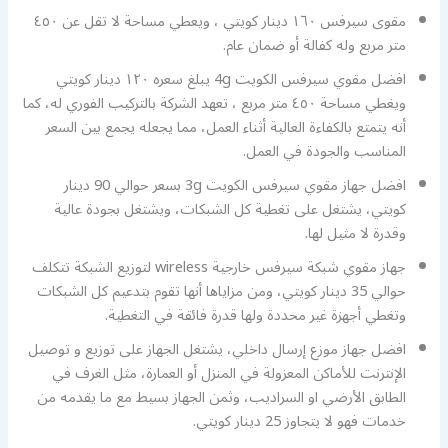
مقوى سيرفس ١٦٠ دينار كويتي ، ويعطي مساحة لا تقل عن ٤٥٠
متر مربع وله كفالة أو ضمان عام.
افضل مقوي سيرفس الكويت 4g يبلغ سعره ١٢٠ دينار كويتي
ويغطي مساحة ٤٥٠ متر مربع ، تعهد الشركة بالتركيب الفوري له، كما
أنه يتمتع بالكفاءة العالية أثناء العمل، مما يجعله يجمع بين السعر
المناسب والجودة في العمل.
افضل جهاز مقوي سيرفس الكويت 3g بسعر حوالي 90 دينار
كويتي، يشتغل على تغطية كل الشبكات، ويشتغل بجودة عالية
وقدرة لا مثيل لها.
جهاز مقوي شبكة سيرفس خارجية wireless لتوزيع الشبكة تتكلف
حوالي 35 دينار كويتي، ومن مزاياها أنها تقوم بتدعيم كل الشبكات
وتغطي أجهزة غير محددة ولها قدرة فائقة في التغطية.
افضل جهاز موزع إرسال داخلي، يشتغل الجهاز على توزيع و توصيل
الإنترنت للأماكن المعزولة في المنزل أو العمارة، مثل الغرف في
الطابق الأرضي او السراديب، وثمن الجهاز بسيط مع ما يقدمه من
خدمات فهو لا يتجاوز 25 دينار كويتي.