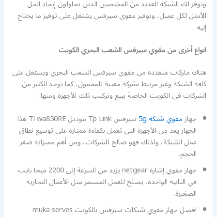
وتوفر لك الشبكة العديد من المختصين الذين يحاولون إيجاد الحل
الأمثل لكل عميل، وتوفير مقوي سيرفس يشتغل على توفير ما يحتاج
إليه .
انواع أخرى من مقوي سيرفس الشعب البحري الكويت
هناك ماركات متعددة من مقوي سيرفس الشعب البحري ويشتغل على
كافه الشبكة وغير مرتبط بشركة معينة للمحمول، كما توجد الكثير من
الشركات في الكويت الخاصة ببيع وتركيب تلك الأجهزة ومنها:
جهاز
مقوي شبكة 5g
سيرفس Tp Link موديل Tl wa850RE هذا
الجهاز يعد من الأجهزة التي تعمل بكفاءة ممتازة على توسيع نطاق
عمل الشبكة، ولذلك فهو صالح للشركات، ومن أهم مميزاته صغر
الحجم.
جهاز مقوي إشارة netgear يزيد من السرعة إلى 2200 ميجا بايت
في الثانية الواحدة، يصلح للعمل المستمر مثل الأعمال التجارية
الصغيرة.
افضل جهاز مقوي شبكات سيرفس بالكويت muka serves