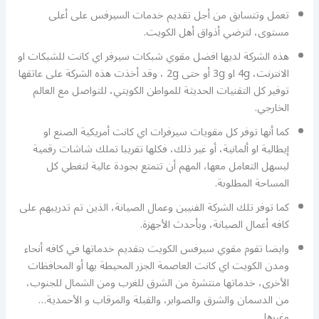
تعمل وتتسابق من أجل تقديم خدمات السيرفس على أعلى
مستوى، لترضي أذواق أهل الكويت.
هذه الشركة لديها افضل مقوي شبكات سيرفر اي كانت للشبكات او
الانترنت، 4g او 3g أو حتى 2g ، وقد أخذت هذه الشركة على عاتقها
توفير كل التقنيات الحديثة للمواطن الكويتي، للتواصل مع العالم
الخارجي.
كما أنها توفر كل مقويات سيرفرات اي كانت أمريكية الصنع او
إيطالية او ألمانية، أو غير ذلك، فكلها تقريبا تملك شاشات رقمية
ليسهل التعامل معها، المهم أن تتمتع بجودة عالية لتغطي كل
المساحة المطلوبة.
كما توفر تلك الشركة الفنيين وعمال الصيانة، الذين تم تدريبهم على
كافه أعمال الصيانة، وبأحدث الأجهزة.
وايضا تقوم مقوي سيرفس الكويت بتقديم خدماتها في كافه أنحاء
ومدن الكويت اي كانت العاصمة الجزر المحيطة بها أو المحافظات
الأخرى، خدماتها منتشرة من الشرق للغرب ومن الشمال للجنوب،
من الدسمان والشرق والصوابر، والقبلة والمرقاب و الأحمدية…
وغيرها