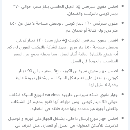
افضل مقوي سيرفس 5g الجيل الخامس يبلغ سعره حوالي ٢٧٠
دينار كويتي بالتركيب والضمان.
مقوى سيرفس ١٦٠ دينار كويتي ، ويعطي مساحة لا تقل عن ٤٥٠
متر مربع وله كفالة أو ضمان عام.
افضل مقوي سيرفس الكويت 4g يبلغ سعره ١٢٠ دينار كويتي
ويغطي مساحة ٤٥٠ متر مربع ، تعهد الشركة بالتركيب الفوري له، كما
أنه يتمتع بالكفاءة العالية أثناء العمل، مما يجعله يجمع بين السعر
المناسب والجودة في العمل.
افضل جهاز مقوي سيرفس الكويت 3g بسعر حوالي 90 دينار
كويتي، يشتغل على تغطية كل الشبكات، ويشتغل بجودة عالية
وقدرة لا مثيل لها.
جهاز مقوي شبكة سيرفس خارجية wireless لتوزيع الشبكة تتكلف
حوالي 35 دينار كويتي، ومن مزاياها أنها تقوم بتدعيم كل الشبكات
وتغطي أجهزة غير محددة ولها قدرة فائقة في التغطية.
افضل جهاز موزع إرسال داخلي، يشتغل الجهاز على توزيع و توصيل
الإنترنت للأماكن المعزولة في المنزل أو العمارة، مثل الغرف في