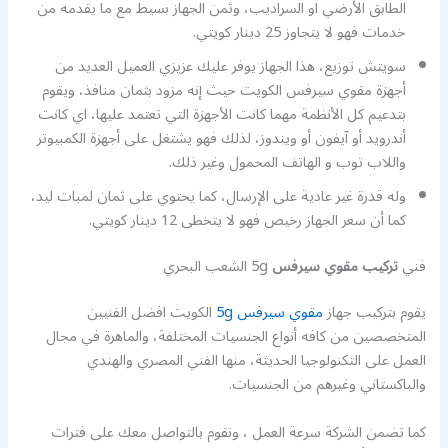
الطابق الأرضي او السراديب، وثمن الجهاز بسيط مع ما يقدمه من
خدمات فهو لا يتجاوز 25 دينار كويتي.
سويتش توزيع، هذا الجهاز يوفر عليك عزيزي العميل العديد من
أجهزة مقوي سيرفس الكويت حيث إنه مزود بثمان منافذ، ويقوم
بتدعيم كل الأنظمة مهما كانت الأجهزة التي تعتمد عليها، اي كانت
أندرويد أو آيفون أو ويندوز، لذلك فهو يشتغل على أجهزة الكمبيوتر
واللاب توب و الهاتف المحمول وغير ذلك.
وله قدرة غير عادية على الإرسال، كما يحتوي على ثمان لمبات ليد،
كما أن سعر الجهاز رخيص فهو لا يتخطى 12 دينار كويتي.
فني
تركيب مقوي سيرفس
5g الشعب البحري
يقوم بتركيب جهاز
مقوي سيرفس 5g
الكويت افضل الفنيين
المتخصصين من كافه أنواع الجنسيات المختلفة، والماهرة في مجال
العمل على التكنولوجيا الحديثة، منها الفني المصري والهندي
والباكستاني وغيرهم من الجنسيات.
كما تضمن الشركة سرعة العمل ، ونقوم بالتواصل معك على فترات