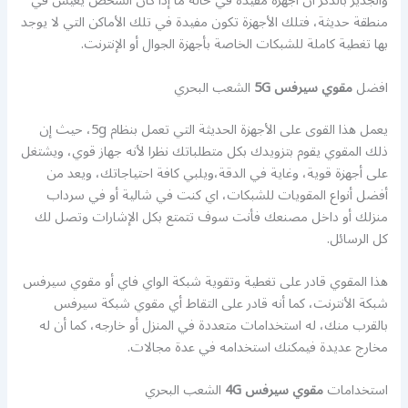
والجدير بالذكر أن أجهزة مفيدة في حالة ما إذا كان الشخص يعيش في
منطقة حديثة، فتلك الأجهزة تكون مفيدة في تلك الأماكن التي لا يوجد
بها تغطية كاملة للشبكات الخاصة بأجهزة الجوال أو الإنترنت.
افضل
مقوي سيرفس 5G
الشعب البحري
يعمل هذا القوى على الأجهزة الحديثة التي تعمل بنظام 5g، حيث إن
ذلك المقوي يقوم بتزويدك بكل متطلباتك نظرا لأنه جهاز قوي، ويشتغل
على أجهزة قوية، وغاية في الدقة،ويلبي كافة احتياجاتك، ويعد من
أفضل أنواع المقويات للشبكات، اي كنت في شالية أو في سرداب
منزلك أو داخل مصنعك فأنت سوف تتمتع بكل الإشارات وتصل لك
كل الرسائل.
هذا المقوي قادر على تغطية وتقوية شبكة الواي فاي أو مقوي سيرفس
شبكة الأنترنت، كما أنه قادر على التقاط أي مقوي شبكة سيرفس
بالقرب منك، له استخدامات متعددة في المنزل أو خارجه، كما أن له
مخارج عديدة فيمكنك استخدامه في عدة مجالات.
استخدامات
مقوي سيرفس 4G
الشعب البحري