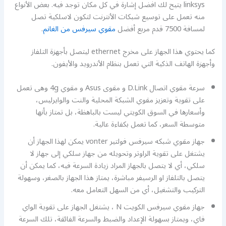
linksys يتيح لك افضل إشارة في كل مكان توجد فيه. بعض الأنواع
منه تعمل على توسيع شبكات الأنترنت لتكون لاسلكية تصل
لمسافة 7500 قدم مربع أفضل
مقوي سيرفس من الغانم
.
كما يحتوي هذا الجهاز على مخرج ethernet ليتصل بأجهزة التلفاز
وأجهزة الهاتف الذكية التي تعمل بنظام الأندرويد والأيفون.
سرعة مقوي اتصال D.Link و مقوى Asus و مقوي 4g وهى تعمل
على تقوية وتعزيز مقوي الشبكة المحلية والنت والوايرليس،
وأسعارها في السوق الكويتي ليست بالباهظة، بل تمتاز بأنها
متوسطة السعر، كما تعمل بكفاءة عالية.
جهاز مقوي شبكه سيرفس فولتير vonter يمكن لهذا الجهاز أن
يشتغل على تقوية الراوتر وتحويله من جهاز سلكي إلى جهاز لا
سلكي، أي لا يتصل بالجهاز المراد زيادة السرعة فيه، كما يمكن أن
يتصل بالتلفاز او الرسيفر مباشرة، يمتاز هذا الجهاز بالصغر، وسهولة
التركيب والتشغيل، أي من السهل التعامل معه.
جهاز مقوي سيرفس الكويت N ، يشتغل الجهاز على تقوية الواي
فاي، ويمتاز بسهولة الإعداد والضبط والسرعة الفائقة، تلك السرعة