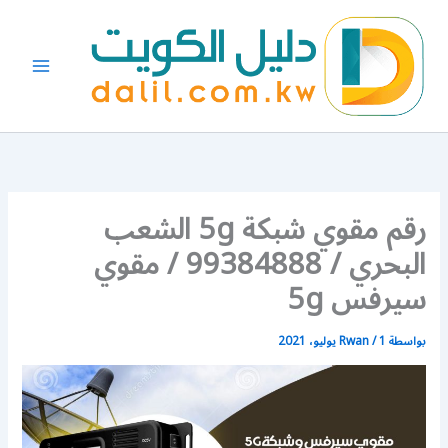
خطي
لى
لمحتوى
رقم مقوي شبكة 5g الشعب
البحري / 99384888 / مقوي
سيرفس 5g
بواسطة
1 يوليو، 2021
/
Rwan