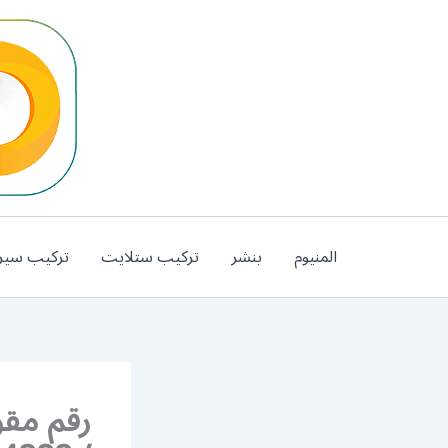
خطي
لى
لمحتوى
المنيوم
بنشر
تركيب ستلايت
تركيب سير