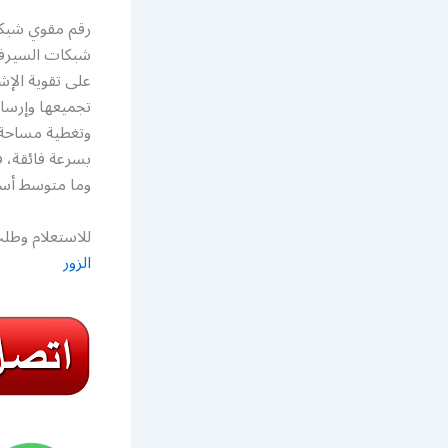
شبكات السيرف
على تقوية الإش
تجميعها وإرسال
وتغطية مساحة ك
بسرعة فائقة، ف
وما متوسط أسع
للاستعلام وطلب
الزور