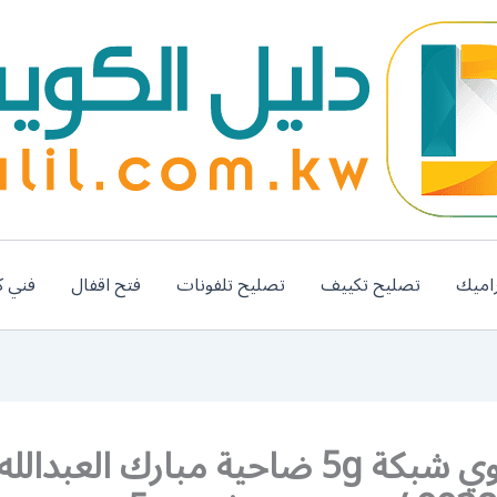
اميك
تصليح تكييف
تصليح تلفونات
فتح اقفال
فني ك
رقم مقوي شبكة 5g ضاحية مبارك العبدال