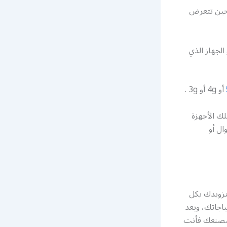
 حين تتعرض
لجهاز الذي
أو 4g أو 3g .
لك الأجهزة
ال أو
ك المقوي يقوم بتزويدك بكل
ياجاتك، ويعد
 مصنعك فأنت