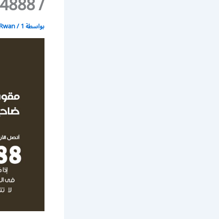
/ 99384888 / مقوي سيرفس 5g
بواسطة
1 يوليو، 2021
/
Rwan