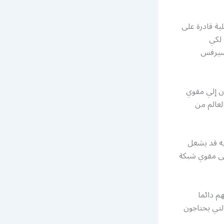
ية قادرة على
لكي
 سيرفس
ن إلي مقوي
عالم من
به قد يشغل
إلى مقوي شبكة
م دائما
تي يحتاجون